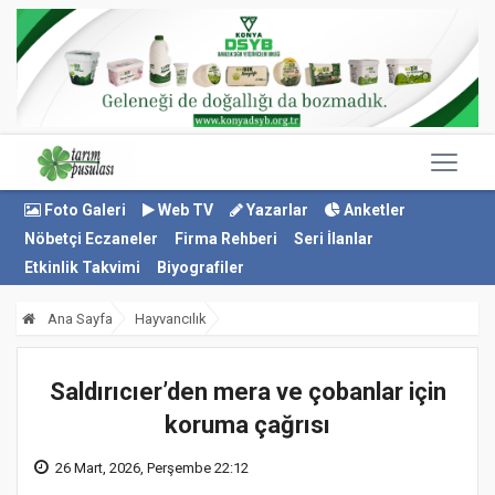
Foto Galeri
Web TV
Yazarlar
Anketler
Nöbetçi Eczaneler
Firma Rehberi
Seri İlanlar
Etkinlik Takvimi
Biyografiler
Ana Sayfa
Hayvancılık
Saldırıcıer’den mera ve çobanlar için
koruma çağrısı
26 Mart, 2026, Perşembe 22:12