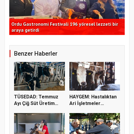
ir
Kadim Durmaz: 200 TL'nin alım gücü 500 ekmekten
Bak
11 ekmeğe düştü
yap
Benzer Haberler
TÜSEDAD: Temmuz
HAYGEM: Hastalıktan
Ayı Çiğ Süt Üretim
Ari İşletmeler
Maliyeti 2...
Üreticiye...