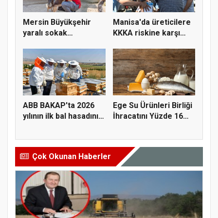
Mersin Büyükşehir
Manisa'da üreticilere
yaralı sokak
KKKA riskine karşı
hayvanlarını y...
para...
ABB BAKAP'ta 2026
Ege Su Ürünleri Birliği
yılının ilk bal hasadını
İhracatını Yüzde 16
ge...
A...
Çok Okunan Haberler