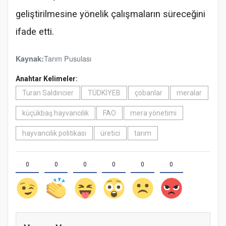
geliştirilmesine yönelik çalışmaların süreceğini
ifade etti.
Tarım Pusulası
Kaynak:
Anahtar Kelimeler:
Turan Saldırıcıer
TÜDKİYEB
çobanlar
meralar
küçükbaş hayvancılık
FAO
mera yönetimi
hayvancılık politikası
üretici
tarım
0
0
0
0
0
0