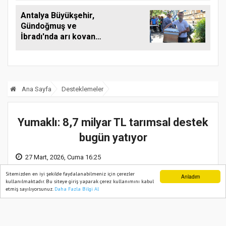
Antalya Büyükşehir,
Gündoğmuş ve
İbradı'nda arı kovanı
desteği
Ana Sayfa
Desteklemeler
Yumaklı: 8,7 milyar TL tarımsal destek
bugün yatıyor
27 Mart, 2026, Cuma 16:25
Sitemizden en iyi şekilde faydalanabilmeniz için çerezler
Anladım
kullanılmaktadır. Bu siteye giriş yaparak çerez kullanımını kabul
etmiş sayılıyorsunuz.
Daha Fazla Bilgi Al
Ana Sayfa
Web TV
Foto Galeri
Yazarlar