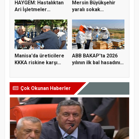
HAYGEM: Hastalıktan
Mersin Büyükşehir
Ari İşletmeler
yaralı sokak
Üreticiye...
hayvanlarını y...
Manisa'da üreticilere
ABB BAKAP'ta 2026
KKKA riskine karşı
yılının ilk bal hasadını
para...
ge...
Çok Okunan Haberler