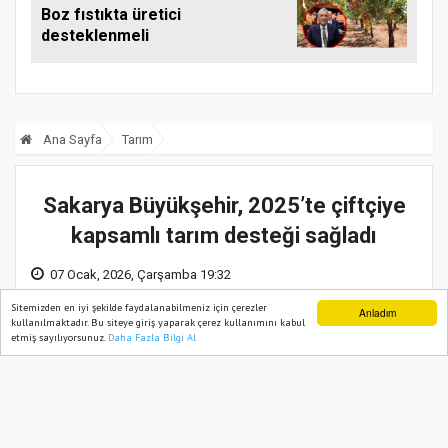
Boz fıstıkta üretici
desteklenmeli
Ana Sayfa
Tarım
Sakarya Büyükşehir, 2025’te çiftçiye
kapsamlı tarım desteği sağladı
07 Ocak, 2026, Çarşamba 19:32
Sitemizden en iyi şekilde faydalanabilmeniz için çerezler
Anladım
kullanılmaktadır. Bu siteye giriş yaparak çerez kullanımını kabul
etmiş sayılıyorsunuz.
Daha Fazla Bilgi Al
Ana Sayfa
Web TV
Foto Galeri
Yazarlar