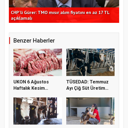
Hüseyin Akay'dan şeker sektörüne yapısal çözüm
Ege
çağrısı
açı
Benzer Haberler
UKON 6 Ağustos
TÜSEDAD: Temmuz
Haftalık Kesim
Ayı Çiğ Süt Üretim
Fiyatlarını Pay...
Maliyeti 2...