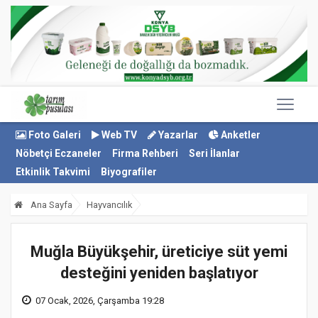
Foto Galeri
Web TV
Yazarlar
Anketler
Nöbetçi Eczaneler
Firma Rehberi
Seri İlanlar
Etkinlik Takvimi
Biyografiler
Ana Sayfa
Hayvancılık
Muğla Büyükşehir, üreticiye süt yemi
desteğini yeniden başlatıyor
07 Ocak, 2026, Çarşamba 19:28