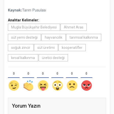
Tarım Pusulası
Kaynak:
Anahtar Kelimeler:
Muğla Büyükşehir Belediyesi
Ahmet Aras
süt yemi desteği
hayvancılık
tarımsal kalkınma
soğuk zincir
süt üretimi
kooperatifler
kırsal kalkınma
üretici desteği
0
0
0
0
0
0
Yorum Yazın