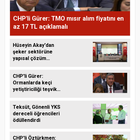
CHP'li Gürer: TMO mısır alım fiyatını en
az 17 TL açıklamalı
Hüseyin Akay'dan
şeker sektörüne
yapısal çözüm
çağrısı
CHP'li Gürer:
Ormanlarda keçi
yetiştiriciliği teşvik
edilmeli
Teksüt, Gönenli YKS
dereceli öğrencileri
ödüllendirdi
CHP'li Öztürkmen: