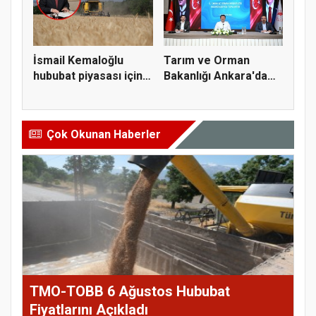
İsmail Kemaloğlu
Tarım ve Orman
hububat piyasası için 4
Bakanlığı Ankara'da
öner...
tarım sigo...
Çok Okunan Haberler
TMO-TOBB 6 Ağustos Hububat
Fiyatlarını Açıkladı