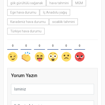
gök gürültülü sağanak
hava tahmini
MGM
Ege hava durumu
İç Anadolu yağış
Karadeniz hava durumu
sıcaklık tahmini
Türkiye hava durumu
0
0
0
0
0
0
Yorum Yazın