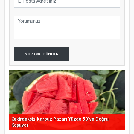
YORUMU GÖNDER
Çekirdeksiz Karpuz Pazarı Yüzde 50’ye Doğru
Ay
Koşuyor
Kon