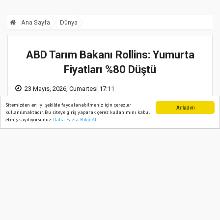
Ana Sayfa
Dünya
ABD Tarım Bakanı Rollins: Yumurta
Fiyatları %80 Düştü
23 Mayıs, 2026, Cumartesi 17:11
Sitemizden en iyi şekilde faydalanabilmeniz için çerezler
Anladım
kullanılmaktadır. Bu siteye giriş yaparak çerez kullanımını kabul
etmiş sayılıyorsunuz.
Daha Fazla Bilgi Al
Ana Sayfa
Web TV
Foto Galeri
Yazarlar