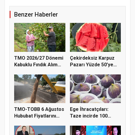
Benzer Haberler
TMO 2026/27 Dönemi
Çekirdeksiz Karpuz
Kabuklu Fındık Alım
Pazarı Yüzde 50’ye
Fiyatl...
Doğru K...
TMO-TOBB 6 Ağustos
Ege İhracatçıları:
Hububat Fiyatlarını
Taze incirde 100
Açıkla...
milyon do...