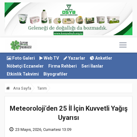
Foto Galeri
Web TV
Yazarlar
Anketler
Nöbetçi Eczaneler
Firma Rehberi
Seri İlanlar
Etkinlik Takvimi
Biyografiler
Ana Sayfa
Tarım
Meteoroloji’den 25 İl İçin Kuvvetli Yağış
Uyarısı
23 Mayıs, 2026, Cumartesi 13:09