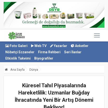
Foto Galeri
Web TV
Yazarlar
Anketler
Nöbetçi Eczaneler
Firma Rehberi
Seri İlanlar
Etkinlik Takvimi
Biyografiler
Ana Sayfa
Dünya
Küresel Tahıl Piyasalarında
Hareketlilik: Uzmanlar Buğday
İhracatında Yeni Bir Artış Dönemi
Bekliyor!