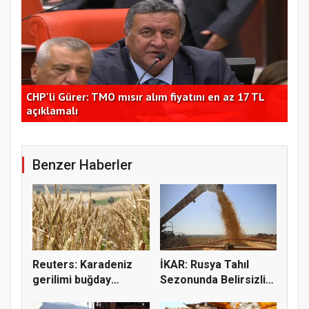
CHP'li Gürer: TMO mısır alım fiyatını en az 17 TL
Hüs
açıklamalı
çağ
Benzer Haberler
Reuters: Karadeniz
İKAR: Rusya Tahıl
gerilimi buğday
Sezonunda Belirsizlik
fiyatların...
ve Ri...