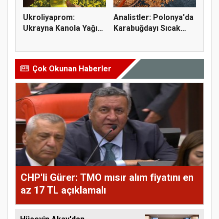
Ukroliyaprom:
Analistler: Polonya'da
Ukrayna Kanola Yağı
Karabuğdayı Sıcak
İhracatı 2,...
Hava...
Çok Okunan Haberler
CHP'li Gürer: TMO mısır alım fiyatını en
az 17 TL açıklamalı