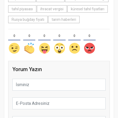
tahıl piyasası
ihracat vergisi
küresel tahıl fiyatları
Rusya buğday fiyatı
tarım haberleri
0
0
0
0
0
0
Yorum Yazın