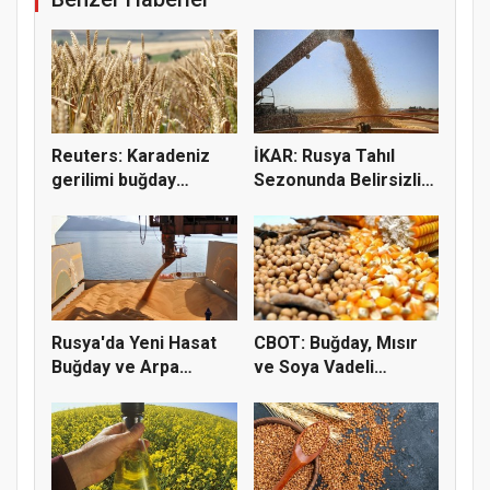
Reuters: Karadeniz
İKAR: Rusya Tahıl
gerilimi buğday
Sezonunda Belirsizlik
fiyatların...
ve Ri...
Rusya'da Yeni Hasat
CBOT: Buğday, Mısır
Buğday ve Arpa
ve Soya Vadeli
Fiyatların...
İşlemleri...