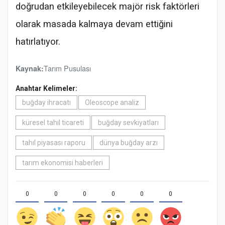
doğrudan etkileyebilecek majör risk faktörleri
olarak masada kalmaya devam ettiğini
hatırlatıyor.
Tarım Pusulası
Kaynak:
Anahtar Kelimeler:
buğday ihracatı
Oleoscope analiz
küresel tahıl ticareti
buğday sevkiyatları
tahıl piyasası raporu
dünya buğday arzı
tarım ekonomisi haberleri
0
0
0
0
0
0