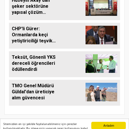
Hüseyin Akay'dan
şeker sektörüne
yapısal çözüm
çağrısı
CHP'li Gürer:
Ormanlarda keçi
yetiştiriciliği teşvik
edilmeli
Teksüt, Gönenli YKS
dereceli öğrencileri
ödüllendirdi
TMO Genel Müdürü
Güldal'dan üreticiye
alım güvencesi
Sitemizden en iyi şekilde faydalanabilmeniz için çerezler
Anladım
kullanılmaktadır. Bu siteye giriş yaparak çerez kullanımını kabul