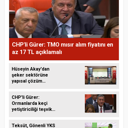
CHP'li Gürer: TMO mısır alım fiyatını en
az 17 TL açıklamalı
Hüseyin Akay'dan
şeker sektörüne
yapısal çözüm
çağrısı
CHP'li Gürer:
Ormanlarda keçi
yetiştiriciliği teşvik
edilmeli
Teksüt, Gönenli YKS