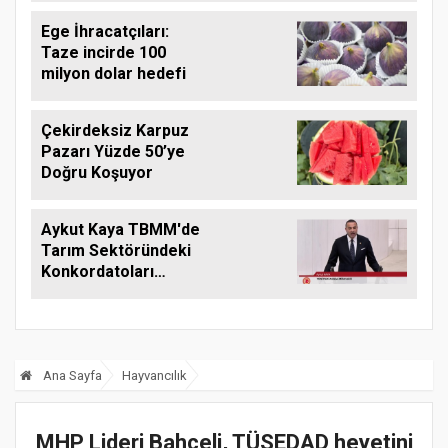
Ege İhracatçıları:
Taze incirde 100
milyon dolar hedefi
Çekirdeksiz Karpuz
Pazarı Yüzde 50’ye
Doğru Koşuyor
Aykut Kaya TBMM'de
Tarım Sektöründeki
Konkordatoları
Gündeme Taşıdı
Ana Sayfa
Hayvancılık
MHP Lideri Bahçeli, TÜSEDAD heyetini