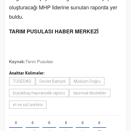
oluşturacağı MHP liderine sunulan raporda yer
buldu.
TARIM PUSULASI HABER MERKEZİ
Tarım Pusulası
Kaynak:
Anahtar Kelimeler:
TÜSEDAD
Devlet Bahçeli
Müslüm Doğru
büyükbaş hayvancılık raporu
tarımsal destekler
et ve süt üretimi
0
0
0
0
0
0