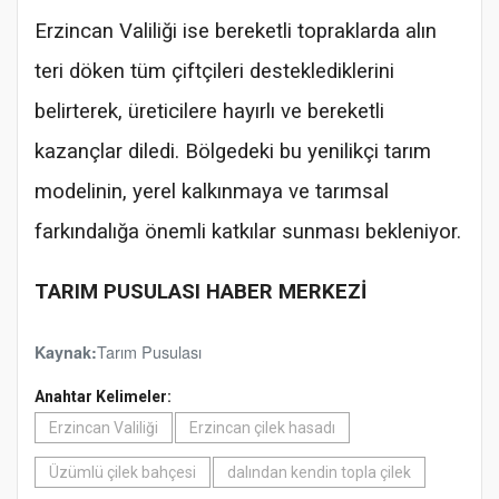
Erzincan Valiliği ise bereketli topraklarda alın
teri döken tüm çiftçileri desteklediklerini
belirterek, üreticilere hayırlı ve bereketli
kazançlar diledi. Bölgedeki bu yenilikçi tarım
modelinin, yerel kalkınmaya ve tarımsal
farkındalığa önemli katkılar sunması bekleniyor.
TARIM PUSULASI HABER MERKEZİ
Tarım Pusulası
Kaynak:
Anahtar Kelimeler:
Erzincan Valiliği
Erzincan çilek hasadı
Üzümlü çilek bahçesi
dalından kendin topla çilek