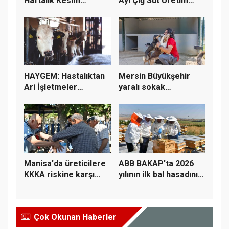
Haftalık Kesim
Ayı Çiğ Süt Üretim
Fiyatlarını Pay...
Maliyeti 2...
HAYGEM: Hastalıktan
Mersin Büyükşehir
Ari İşletmeler
yaralı sokak
Üreticiye...
hayvanlarını y...
Manisa'da üreticilere
ABB BAKAP'ta 2026
KKKA riskine karşı
yılının ilk bal hasadını
para...
ge...
Çok Okunan Haberler