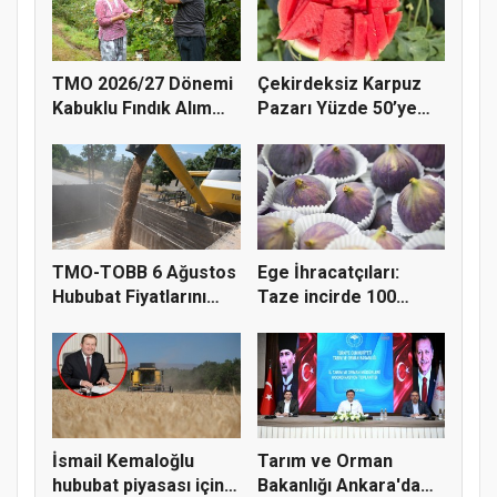
TMO 2026/27 Dönemi
Çekirdeksiz Karpuz
Kabuklu Fındık Alım
Pazarı Yüzde 50’ye
Fiyatl...
Doğru K...
TMO-TOBB 6 Ağustos
Ege İhracatçıları:
Hububat Fiyatlarını
Taze incirde 100
Açıkla...
milyon do...
İsmail Kemaloğlu
Tarım ve Orman
hububat piyasası için 4
Bakanlığı Ankara'da