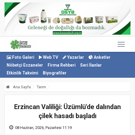
Foto Galeri
Web TV
Yazarlar
Anketler
Nöbetçi Eczaneler
Firma Rehberi
Seri İlanlar
Etkinlik Takvimi
Biyografiler
Ana Sayfa
Tarım
Erzincan Valiliği: Üzümlü'de dalından
çilek hasadı başladı
08 Haziran, 2026, Pazartesi 11:19