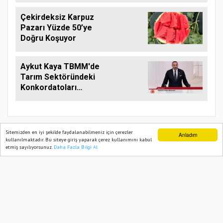
Çekirdeksiz Karpuz
Pazarı Yüzde 50’ye
Doğru Koşuyor
Aykut Kaya TBMM'de
Tarım Sektöründeki
Konkordatoları
Gündeme Taşıdı
Sitemizden en iyi şekilde faydalanabilmeniz için çerezler
Anladım
kullanılmaktadır. Bu siteye giriş yaparak çerez kullanımını kabul
etmiş sayılıyorsunuz.
Daha Fazla Bilgi Al
Ana Sayfa
Web TV
Foto Galeri
Yazarlar
TARIM PUSULASI
Onemsoft
Haber Yazılımı
Künye
Gizlilik Politikası
Hizmet Şartları
Sitene Ekle
İletişim