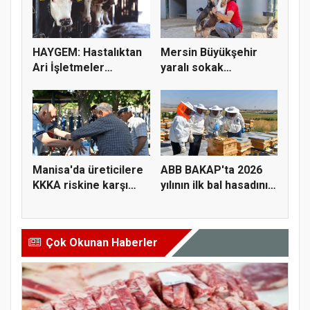
HAYGEM: Hastalıktan
Mersin Büyükşehir
Ari İşletmeler
yaralı sokak
Üreticiye...
hayvanlarını y...
Manisa'da üreticilere
ABB BAKAP'ta 2026
KKKA riskine karşı
yılının ilk bal hasadını
para...
ge...
Çok Okunan Haberler