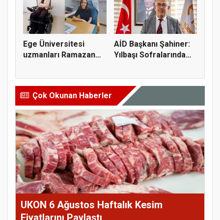
Ege Üniversitesi
AİD Başkanı Şahiner:
uzmanları Ramazan
Yılbaşı Sofralarında
beslenmesi...
Ana...
Çok Okunan Haberler
UKON 6 Ağustos Haftalık Kesim
Fiyatlarını Paylaştı