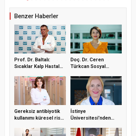
Benzer Haberler
Prof. Dr. Baltalı:
Doç. Dr. Ceren
Sıcaklar Kalp Hastaları
Türkcan Sosyal
İç...
Medyadaki Yağ B...
Gereksiz antibiyotik
İstinye
kullanımı küresel risk
Üniversitesi’nden
o...
uyarı: Ağız sağlığı...