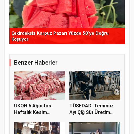
Çekirdeksiz Karpuz Pazarı Yüzde 50’ye Doğru
Ay
Koşuyor
Kon
Benzer Haberler
UKON 6 Ağustos
TÜSEDAD: Temmuz
Haftalık Kesim
Ayı Çiğ Süt Üretim
Fiyatlarını Pay...
Maliyeti 2...