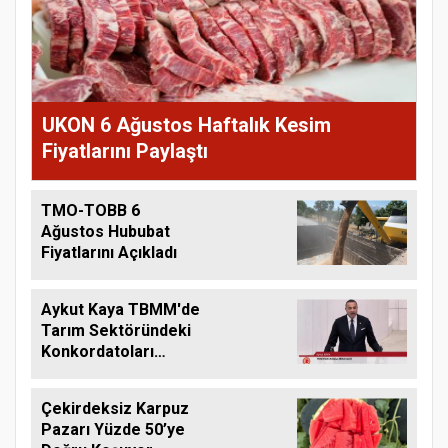
UKON 6 Ağustos Haftalık Kesim
Fiyatlarını Paylaştı
TMO-TOBB 6
Ağustos Hububat
Fiyatlarını Açıkladı
Aykut Kaya TBMM'de
Tarım Sektöründeki
Konkordatoları
Gündeme Taşıdı
Çekirdeksiz Karpuz
Pazarı Yüzde 50’ye