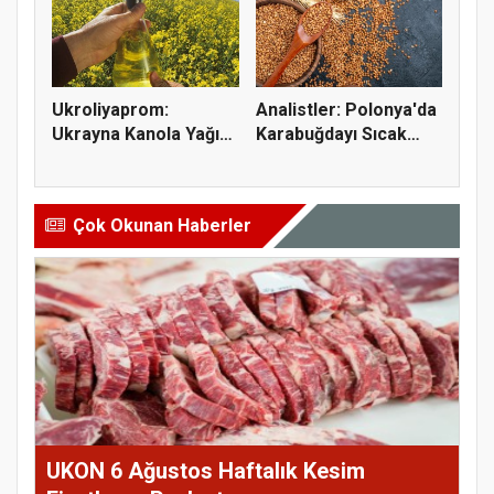
Ukroliyaprom:
Analistler: Polonya'da
Ukrayna Kanola Yağı
Karabuğdayı Sıcak
İhracatı 2,...
Hava...
Çok Okunan Haberler
UKON 6 Ağustos Haftalık Kesim