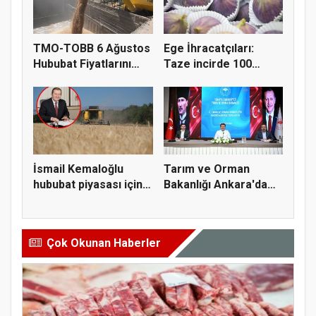
TMO-TOBB 6 Ağustos
Ege İhracatçıları:
Hububat Fiyatlarını
Taze incirde 100
Açıkla...
milyon do...
İsmail Kemaloğlu
Tarım ve Orman
hububat piyasası için 4
Bakanlığı Ankara'da
öner...
tarım sigo...
Çok Okunan Haberler