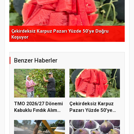
Çekirdeksiz Karpuz Pazarı Yüzde 50’ye Doğru
Ay
Koşuyor
Kon
Benzer Haberler
TMO 2026/27 Dönemi
Çekirdeksiz Karpuz
Kabuklu Fındık Alım
Pazarı Yüzde 50’ye
Fiyatl...
Doğru K...