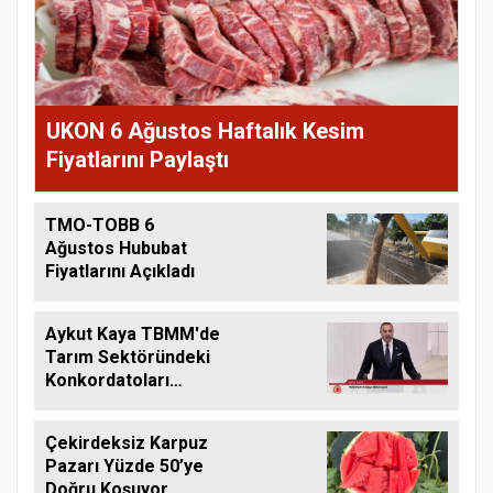
UKON 6 Ağustos Haftalık Kesim
Fiyatlarını Paylaştı
TMO-TOBB 6
Ağustos Hububat
Fiyatlarını Açıkladı
Aykut Kaya TBMM'de
Tarım Sektöründeki
Konkordatoları
Gündeme Taşıdı
Çekirdeksiz Karpuz
Pazarı Yüzde 50’ye
Doğru Koşuyor