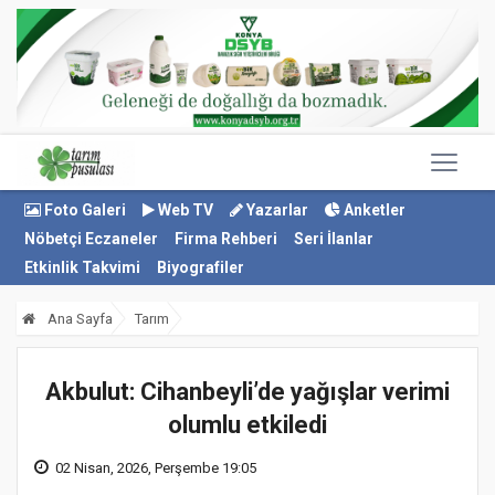
Foto Galeri
Web TV
Yazarlar
Anketler
Nöbetçi Eczaneler
Firma Rehberi
Seri İlanlar
Etkinlik Takvimi
Biyografiler
Ana Sayfa
Tarım
Akbulut: Cihanbeyli’de yağışlar verimi
olumlu etkiledi
02 Nisan, 2026, Perşembe 19:05