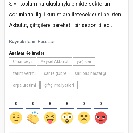
Sivil toplum kuruluşlarıyla birlikte sektörün
sorunlarını ilgili kurumlara ileteceklerini belirten
Akbulut, çiftçilere bereketli bir sezon diledi.
Tarım Pusulası
Kaynak:
Anahtar Kelimeler:
Cihanbeyli
Veysel Akbulut
yağışlar
tarım verimi
sahte gübre
sarı pas hastalığı
arpa üretimi
çiftçi maliyetleri
0
0
0
0
0
0