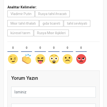
Anahtar Kelimeler:
Vladimir Putin
Rusya tahıl ihracatı
Mısır tahıl ithalatı
gıda ticareti
tahıl sevkiyatı
küresel tarım
Rusya Mısır ilişkileri
0
0
0
0
0
0
Yorum Yazın