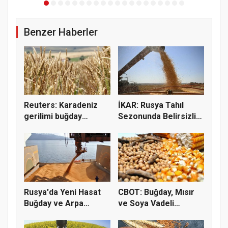
Benzer Haberler
Reuters: Karadeniz
İKAR: Rusya Tahıl
gerilimi buğday
Sezonunda Belirsizlik
fiyatların...
ve Ri...
Rusya'da Yeni Hasat
CBOT: Buğday, Mısır
Buğday ve Arpa
ve Soya Vadeli
Fiyatların...
İşlemleri...