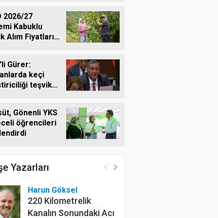
 2026/27
emi Kabuklu
ık Alım Fiyatlarını
ladı
li Gürer:
nlarda keçi
tiriciliği teşvik
meli
üt, Gönenli YKS
celi öğrencileri
lendirdi
e Yazarları
Harun Göksel
220 Kilometrelik
Kanalın Sonundaki Acı