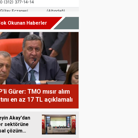
ok Okunan Haberler
'li Gürer: TMO mısır alım
atını en az 17 TL açıklamalı
yin Akay'dan
r sektörüne
sal çözüm
ısı