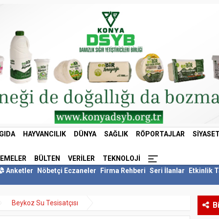
GIDA
HAYVANCILIK
DÜNYA
SAĞLIK
RÖPORTAJLAR
SIYASE
LEMELER
BÜLTEN
VERILER
TEKNOLOJI
Anketler
Nöbetçi Eczaneler
Firma Rehberi
Seri İlanlar
Etkinlik 
Beykoz Su Tesisatçısı
B