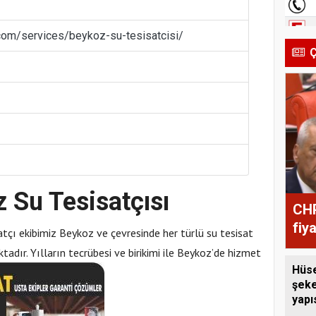
.com/services/beykoz-su-tesisatcisi/
Ç
 Su Tesisatçısı
CHP
fiy
tçı ekibimiz Beykoz ve çevresinde her türlü su tesisat
tadır. Yılların tecrübesi ve birikimi ile Beykoz’de hizmet
Hüse
şeke
yapı
çağr