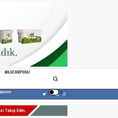
T
BILGI DEPOSU
Takvimi
izi Takip Edin