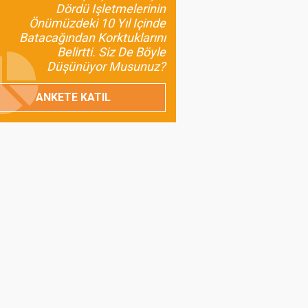
Değeri: Maş Fasulyesi
Dördü Işletmelerinin
Önümüzdeki 10 Yıl Içinde
Prof.Dr. Bülent
Batacağından Korktuklarını
Gülçubuk
Belirtti. Siz De Böyle
Şura Kararlarının
Düşünüyor Musunuz?
İnsan ve Kalkınma
Odaklı Olması da
ANKETE KATIL
Gerekir?
Umut Özdil
Tarımda Havza
Başkanlıkları Geliyor
Prof. Dr. Turan Civelek
Buzağı Kayıpları
Ülkemiz İçin Ciddi Bir
Sorun
Prof. Dr. Melahat Avcı