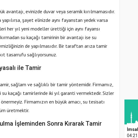
ük avantajı, evinizde duvar veya seramik kırılmamasıdır.
 yapılırsa, şayet elinizde aynı fayanstan yedek varsa
eri her yıl yeni modeller ürettiği için aynı fayansı
 kırmadan su kaçağı tamirinin bir avantajı ise su
emizliğinizin de yapılmasıdır. Bir taraftan arıza tamir
akıt tasarrufu sağlıyorsunuz.
asalı ile Tamir
tamir, sağlam ve sağlıklı bir tamir yöntemidir. Firmamız,
su kaçağı tamirlerinde iki yıl garanti vermektedir. Sizler
a önermeyiz. Firmamızın en büyük amacı, su tesisatı
züm üretmektir.
ulma İşleminden Sonra Kırarak Tamir
İmsa
04:21