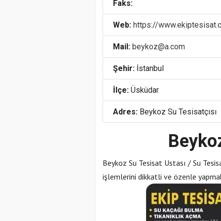
Faks:
Web:
https://www.ekiptesisat
Mail:
beykoz@a.com
Şehir:
İstanbul
İlçe:
Üsküdar
Adres:
Beykoz Su Tesisatçısı
Beykoz
Beykoz Su Tesisat Ustası / Su Tesisa
işlemlerini dikkatli ve özenle yapmak