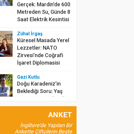
Gerçek: Mardin'de 600
Metreden Su, Günde 8
Saat Elektrik Kesintisi
Zühal İrgaş
Küresel Masada Yerel
Lezzetler: NATO
Zirvesi’nde Coğrafi
İşaret Diplomasisi
Gazi Kutlu
Doğu Karadeniz’in
Beklediği Soru: Yaş
Çay Kaç Lira Olacak?
Tarımın İnfrasesi
ANKET
Anadolu’nun Unutulan,
İngiltere’de Yapılan Bir
Günümüze Uyumlu
Ankette Çiftçilerin Beşte