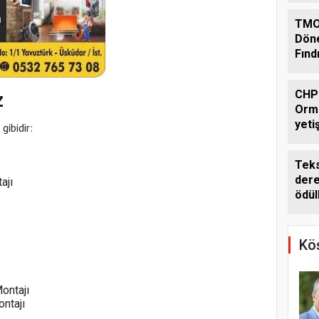
TMO
Dön
Fınd
Açık
CHP'
z
Orma
yetiş
gibidir:
edil
Teks
dere
ajı
ödül
Köş
ontajı
ntajı