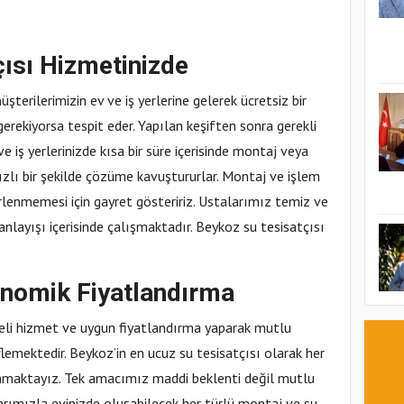
ısı Hizmetinizde
üşterilerimizin ev ve iş yerlerine gelerek ücretsiz bir
gerekiyorsa tespit eder. Yapılan keşiften sonra gerekli
 iş yerlerinizde kısa bir süre içerisinde montaj veya
hızlı bir şekilde çözüme kavuştururlar. Montaj ve işlem
 kirlenmemesi için gayret gösteririz. Ustalarımız temiz ve
anlayışı içerisinde çalışmaktadır. Beykoz su tesisatçısı
onomik Fiyatlandırma
teli hizmet ve uygun fiyatlandırma yaparak mutlu
emektedir. Beykoz’in en ucuz su tesisatçısı olarak her
maktayız. Tek amacımız maddi beklenti değil mutlu
larımızla evinizde oluşabilecek her türlü montaj ve su