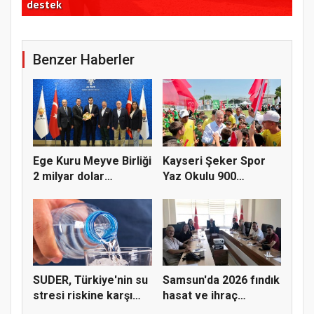
destek
ele
Benzer Haberler
Ege Kuru Meyve Birliği
Kayseri Şeker Spor
2 milyar dolar
Yaz Okulu 900
ihracat...
öğrenciyle t...
SUDER, Türkiye'nin su
Samsun'da 2026 fındık
stresi riskine karşı
hasat ve ihraç
ta...
tarihler...