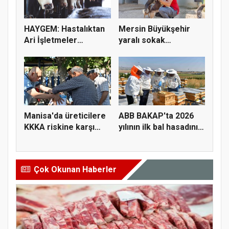
HAYGEM: Hastalıktan
Mersin Büyükşehir
Ari İşletmeler
yaralı sokak
Üreticiye...
hayvanlarını y...
Manisa'da üreticilere
ABB BAKAP'ta 2026
KKKA riskine karşı
yılının ilk bal hasadını
para...
ge...
Çok Okunan Haberler