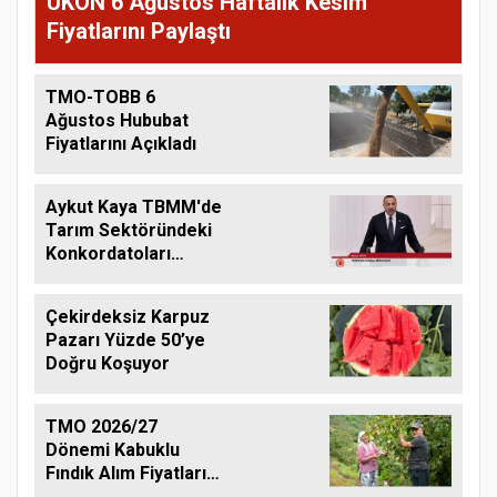
UKON 6 Ağustos Haftalık Kesim
Fiyatlarını Paylaştı
TMO-TOBB 6
Ağustos Hububat
Fiyatlarını Açıkladı
Aykut Kaya TBMM'de
Tarım Sektöründeki
Konkordatoları
Gündeme Taşıdı
Çekirdeksiz Karpuz
Pazarı Yüzde 50’ye
Doğru Koşuyor
TMO 2026/27
Dönemi Kabuklu
Fındık Alım Fiyatlarını
Açıkladı