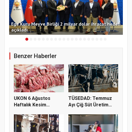
yi
Ege Kuru Meyve Birliği 2 milyar dolar ihracat hedefi
Ant
açıkladı
de
Benzer Haberler
UKON 6 Ağustos
TÜSEDAD: Temmuz
Haftalık Kesim
Ayı Çiğ Süt Üretim
Fiyatlarını Pay...
Maliyeti 2...