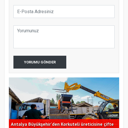
YORUMU GÖNDER
defi
Antalya Büyükşehir'den Korkuteli üreticisine çifte
CHP