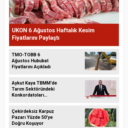
UKON 6 Ağustos Haftalık Kesim
Fiyatlarını Paylaştı
TMO-TOBB 6
Ağustos Hububat
Fiyatlarını Açıkladı
Aykut Kaya TBMM'de
Tarım Sektöründeki
Konkordatoları
Gündeme Taşıdı
Çekirdeksiz Karpuz
Pazarı Yüzde 50’ye
Doğru Koşuyor