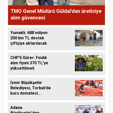
TMO Genel Müdürü Güldal'dan üreticiye
alım güvencesi
Yumaklı: 688 milyon
200 bin TL destek
çiftçiye aktarılacak
CHP'li Gürer: Fındık
alım fiyatı 370 TL'ye
yükseltilmeli
İzmir Büyükşehir
Belediyesi, Torbalı’da
kuru domatesi
destekliyor
Adana
Büyükşehir'den