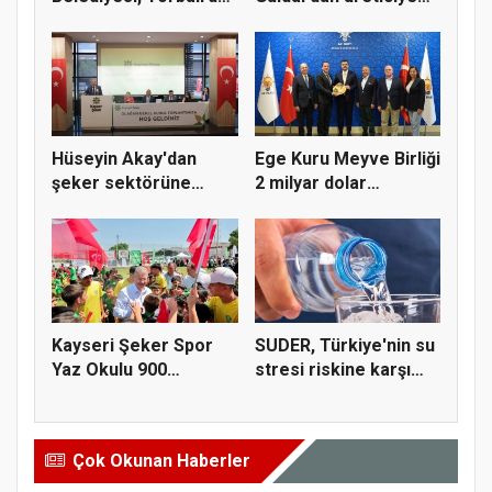
kuru...
alım gü...
Hüseyin Akay'dan
Ege Kuru Meyve Birliği
şeker sektörüne
2 milyar dolar
yapısal çözü...
ihracat...
Kayseri Şeker Spor
SUDER, Türkiye'nin su
Yaz Okulu 900
stresi riskine karşı
öğrenciyle t...
ta...
Çok Okunan Haberler