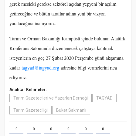
gerek mesleki gerekse sektörel açıdan yepyeni bir açılım
getireceğine ve bütün taraflar adına yeni bir vizyon
yaratacağına inanıyoruz.
Tarım ve Orman Bakanlığı Kampüsü içinde bulunan Atatürk
Konferans Salonunda düzenlenecek çalıştaya katılmak
isteyenlerin en geç 27 Şubat 2020 Perşembe günü akşamına
kadar
tagyad@tagyad.org
adresine bilgi vermelerini rica
ediyoruz.
Anahtar Kelimeler:
Tarım Gazetecileri ve Yazarları Derneği
TAGYAD
Tarım Gazeteciliği
Buket Sakmanlı
0
0
0
0
0
0