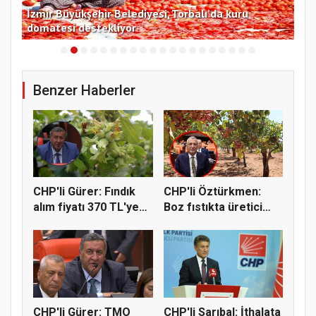
İzmir Büyükşehir Belediyesi, Torbalı’da kuru
Tek
domatesi destekliyor
de
Benzer Haberler
CHP'li Gürer: Fındık
CHP'li Öztürkmen:
alım fiyatı 370 TL'ye
Boz fıstıkta üretici
yü...
destek...
CHP'li Gürer: TMO
CHP'li Sarıbal: İthalata