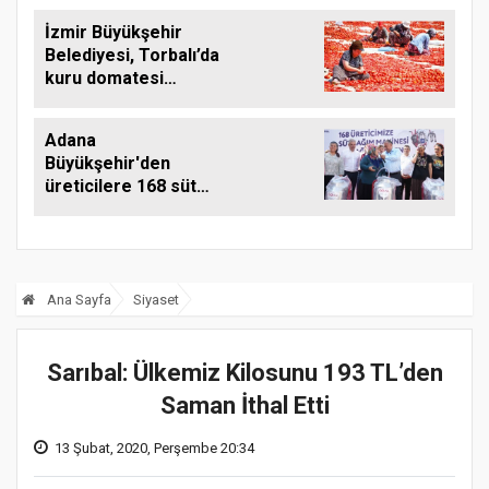
İzmir Büyükşehir
Belediyesi, Torbalı’da
kuru domatesi
destekliyor
Adana
Büyükşehir'den
üreticilere 168 süt
sağım makinesi
Ana Sayfa
Siyaset
Sarıbal: Ülkemiz Kilosunu 193 TL’den
Saman İthal Etti
13 Şubat, 2020, Perşembe 20:34