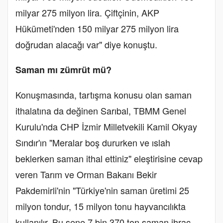
milyar 275 milyon lira. Çiftçinin, AKP
Hükümeti'nden 150 milyar 275 milyon lira
doğrudan alacağı var" diye konuştu.
Saman mı zümrüt mü?
Konuşmasında, tartışma konusu olan saman
ithalatına da değinen Sarıbal, TBMM Genel
Kurulu'nda CHP İzmir Milletvekili Kamil Okyay
Sındır'ın "Meralar boş dururken ve ıslah
beklerken saman ithal ettiniz" eleştirisine cevap
veren Tarım ve Orman Bakanı Bekir
Pakdemirli'nin "Türkiye'nin saman üretimi 25
milyon tondur, 15 milyon tonu hayvancılıkta
kullanılır. Bu sene 7 bin 370 ton saman ihraç