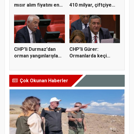
mısır alım fiyatını en
410 milyar, çiftçiye...
az 1...
CHP'li Durmaz'dan
CHP'li Gürer:
orman yangınlarıyla
Ormanlarda keçi
mücadel...
yetiştiriciliği...
Çok Okunan Haberler