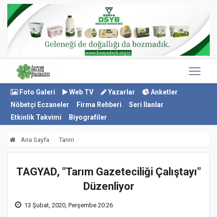
Foto Galeri
Web TV
Yazarlar
Anketler
Nöbetçi Eczaneler
Firma Rehberi
Seri İlanlar
Etkinlik Takvimi
Biyografiler
Ana Sayfa
Tarım
TAGYAD, "Tarım Gazeteciliği Çalıştayı"
Düzenliyor
13 Şubat, 2020, Perşembe 20:26