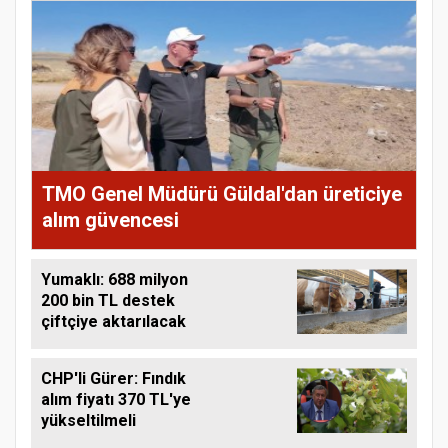
TMO Genel Müdürü Güldal'dan üreticiye
alım güvencesi
Yumaklı: 688 milyon
200 bin TL destek
çiftçiye aktarılacak
CHP'li Gürer: Fındık
alım fiyatı 370 TL'ye
yükseltilmeli