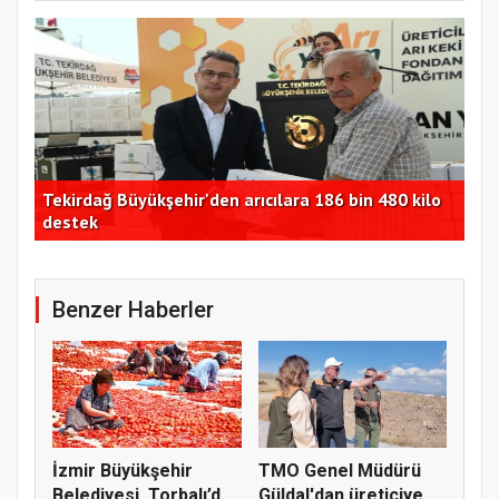
Tekirdağ Büyükşehir'den arıcılara 186 bin 480 kilo
Yum
destek
akt
Benzer Haberler
İzmir Büyükşehir
TMO Genel Müdürü
Belediyesi, Torbalı’da
Güldal'dan üreticiye