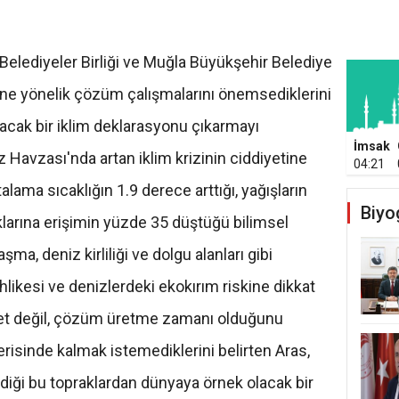
elediyeler Birliği ve Muğla Büyükşehir Belediye
ine yönelik çözüm çalışmalarını önemsediklerini
acak bir iklim deklarasyonu çıkarmayı
İmsak
iz Havzası'nda artan iklim krizinin ciddiyetine
04:21
lama sıcaklığın 1.9 derece arttığı, yağışların
Biyo
larına erişimin yüzde 35 düştüğü bilimsel
aşma, deniz kirliliği ve dolgu alanları gibi
likesi ve denizlerdeki ekokırım riskine dikkat
yet değil, çözüm üretme zamanı olduğunu
risinde kalmak istemediklerini belirten Aras,
rdiği bu topraklardan dünyaya örnek olacak bir