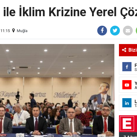
le İklim Krizine Yerel Ç
 11:15
Muğla
Biz
S
A
L
T