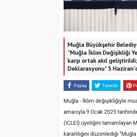
Muğla Büyükşehir Belediy
"Muğla İklim Değişikliği Y
karşı ortak akıl geliştiri
Deklarasyonu" 5 Haziran'
Paylaş
Tweetle
P
Muğla - İklim değişikliğiyle mü
amacıyla 9 Ocak 2025 tarihinde 
(ICLEI) üyeliğini tamamlayan M
kararlılığını düzenlediği "Muğla