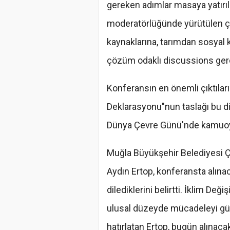
gereken adımlar masaya yatırı
moderatörlüğünde yürütülen ça
kaynaklarına, tarımdan sosyal 
çözüm odaklı discussions gerçe
Konferansın en önemli çıktıları
Deklarasyonu"nun taslağı bu d
Dünya Çevre Günü'nde kamuoyu
Muğla Büyükşehir Belediyesi Çe
Aydın Ertop, konferansta alına
dilediklerini belirtti. İklim Deği
ulusal düzeyde mücadeleyi güç
hatırlatan Ertop, bugün alınaca