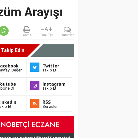
özüm Arayışı
A
Yazdır
Yazı Tipi
Yorumlar
i Takip Edin
Facebook
Twitter
ayfayı Beğen
Takip Et
Youtube
Instagram
bone Ol
Takip Et
inkedin
RSS
akip Et
Servisleri