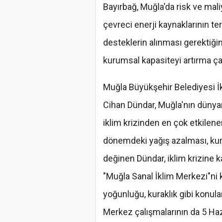
Bayırbağ, Muğla'da risk ve maliy
çevreci enerji kaynaklarının ter
desteklerin alınması gerektiği
kurumsal kapasiteyi artırma çab
Muğla Büyükşehir Belediyesi İkli
Cihan Dündar, Muğla'nın dünyan
iklim krizinden en çok etkilene
dönemdeki yağış azalması, kura
değinen Dündar, iklim krizine 
"Muğla Sanal İklim Merkezi"ni 
yoğunluğu, kuraklık gibi konula
Merkez çalışmalarının da 5 H