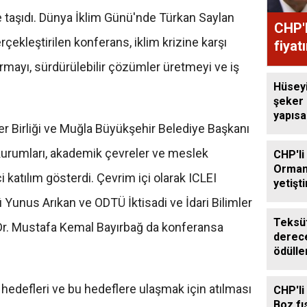
e taşıdı. Dünya İklim Günü'nde Türkan Saylan
CHP'l
kleştirilen konferans, iklim krizine karşı
fiyat
urmayı, sürdürülebilir çözümler üretmeyi ve iş
Hüsey
şeker
yapıs
er Birliği ve Muğla Büyükşehir Belediye Başkanı
çağrıs
kurumları, akademik çevreler ve meslek
CHP'li
Orman
 katılım gösterdi. Çevrim içi olarak ICLEI
yetişti
edilme
Yunus Arıkan ve ODTÜ İktisadi ve İdari Bilimler
Teksüt
 Dr. Mustafa Kemal Bayırbağ da konferansa
derece
ödülle
m hedefleri ve bu hedeflere ulaşmak için atılması
CHP'li
Boz fıs