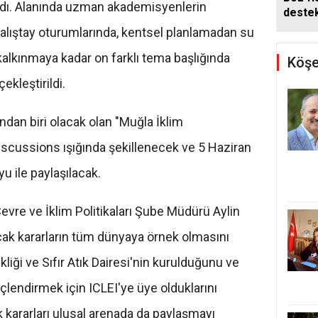
ldı. Alanında uzman akademisyenlerin
deste
lıştay oturumlarında, kentsel planlamadan su
kalkınmaya kadar on farklı tema başlığında
Köşe
kleştirildi.
ndan biri olacak olan "Muğla İklim
iscussions ışığında şekillenecek ve 5 Haziran
 ile paylaşılacak.
vre ve İklim Politikaları Şube Müdürü Aylin
cak kararların tüm dünyaya örnek olmasını
şikliği ve Sıfır Atık Dairesi'nin kurulduğunu ve
lendirmek için ICLEI'ye üye olduklarını
k kararları ulusal arenada da paylaşmayı