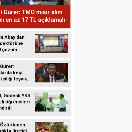
i Gürer: TMO mısır alım
ını en az 17 TL açıklamalı
in Akay'dan
 sektörüne
al çözüm
ı
 Gürer:
larda keçi
riciliği teşvik
li
, Gönenli YKS
li öğrencileri
ndirdi
 Öztürkmen:
tıkta üretici