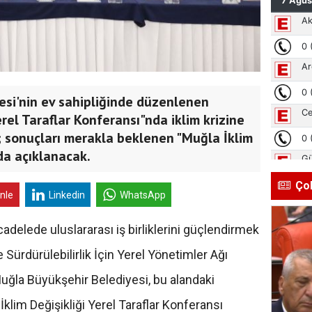
esi'nin ev sahipliğinde düzenlenen
erel Taraflar Konferansı"nda iklim krizine
ldi; sonuçları merakla beklenen "Muğla İklim
da açıklanacak.
Ço
inle
Linkedin
WhatsApp
cadelede uluslararası iş birliklerini güçlendirmek
Sürdürülebilirlik İçin Yerel Yönetimler Ağı
uğla Büyükşehir Belediyesi, bu alandaki
 İklim Değişikliği Yerel Taraflar Konferansı