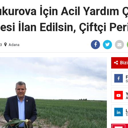
kurova İçin Acil Yardım Ç
esi İlan Edilsin, Çiftçi Per
53
Adana
Biz
S
A
L
T