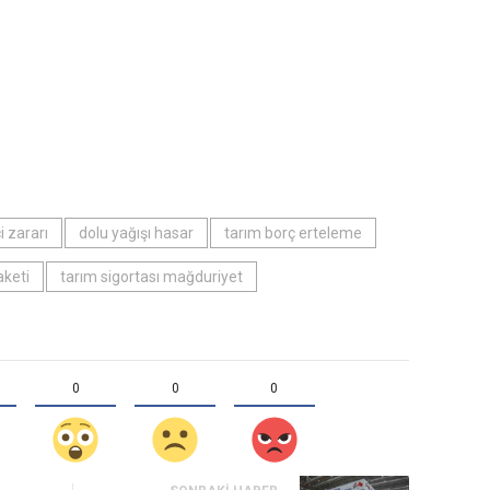
çi zararı
dolu yağışı hasar
tarım borç erteleme
aketi
tarım sigortası mağduriyet
0
0
0