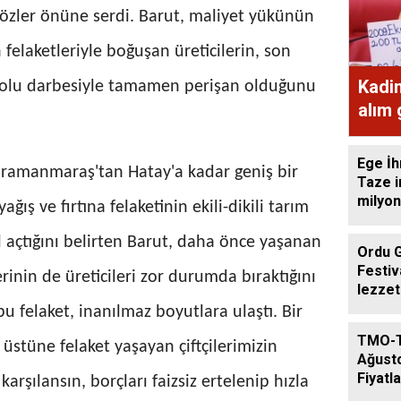
 gözler önüne serdi. Barut, maliyet yükünün
n felaketleriyle boğuşan üreticilerin, son
Kadi
ve dolu darbesiyle tamamen perişan olduğunu
alım
ekme
Ege İh
ramanmaraş'tan Hatay'a kadar geniş bir
Taze i
milyon
ağış ve fırtına felaketinin ekili-dikili tarım
l açtığını belirten Barut, daha önce yaşanan
Ordu 
Festiv
erinin de üreticileri zor durumda bıraktığını
lezzet
getird
bu felaket, inanılmaz boyutlara ulaştı. Bir
TMO-
üstüne felaket yaşayan çiftçilerimizin
Ağust
Fiyatla
karşılansın, borçları faizsiz ertelenip hızla