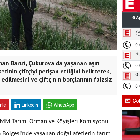
han Barut, Çukurova'da yaşanan aşırı
etinin çiftçiyi perişan ettiğini belirterek,
edilmesini ve çiftçinin borçlarının faizsiz
Ço
inle
Linkedin
WhatsApp
TBMM Tarım, Orman ve Köyişleri Komisyonu
 Bölgesi'nde yaşanan doğal afetlerin tarım