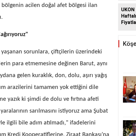
, bölgenin acilen doğal afet bölgesi ilan
UKON 
Haftal
ı.
Fiyatla
Çağırıyoruz"
Köşe
yaşanan sorunlara, çiftçilerin üzerindeki
nlerin para etmemesine değinen Barut, aynı
dana gelen kuraklık, don, dolu, aşırı yağış
arım arazilerini tamamen yok ettiğini dile
e yazık ki şimdi de dolu ve fırtına afeti
in yaralarının sarılmasını istiyoruz ama Şubat
 ilgili bile adım atılmadı," ifadelerini
rım Kredi Kooperatiflerine, Ziraat Bankası'na