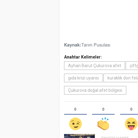
Tarım Pusulası
Kaynak:
Anahtar Kelimeler:
Ayhan Barut Çukurova afet
çift
gıda krizi uyarısı
kuraklık don fel
Çukurova doğal afet bölgesi
0
0
0