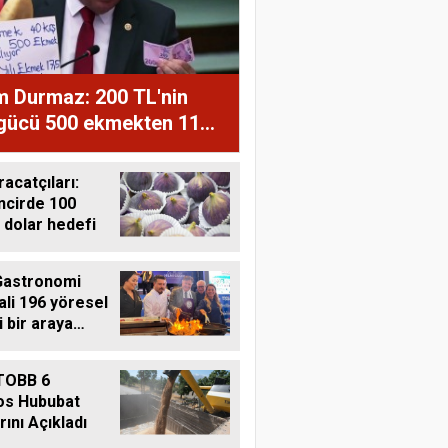
m Durmaz: 200 TL'nin
 gücü 500 ekmekten 11
ğe düştü
racatçıları:
ncirde 100
 dolar hedefi
Gastronomi
ali 196 yöresel
i bir araya
i
TOBB 6
os Hububat
rını Açıkladı