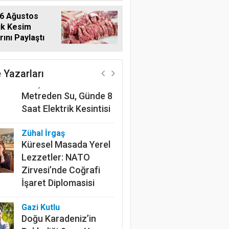
6 Ağustos
ık Kesim
rını Paylaştı
Harun Göksel
220 Kilometrelik
Kanalın Sonundaki Acı
 Yazarları
Gerçek: Mardin'de 600
Metreden Su, Günde 8
Saat Elektrik Kesintisi
Zühal İrgaş
Küresel Masada Yerel
Lezzetler: NATO
Zirvesi’nde Coğrafi
İşaret Diplomasisi
Gazi Kutlu
Doğu Karadeniz’in