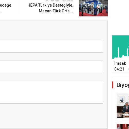
SONRAKI HABER
leceğe
HEPA Türkiye Desteğiyle,
..
Macar-Türk Orta...
İmsak
04:21
Biyo