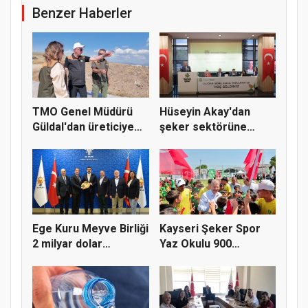
Benzer Haberler
TMO Genel Müdürü
Hüseyin Akay'dan
Güldal'dan üreticiye
şeker sektörüne
alım gü...
yapısal çözü...
Ege Kuru Meyve Birliği
Kayseri Şeker Spor
2 milyar dolar
Yaz Okulu 900
ihracat...
öğrenciyle t...