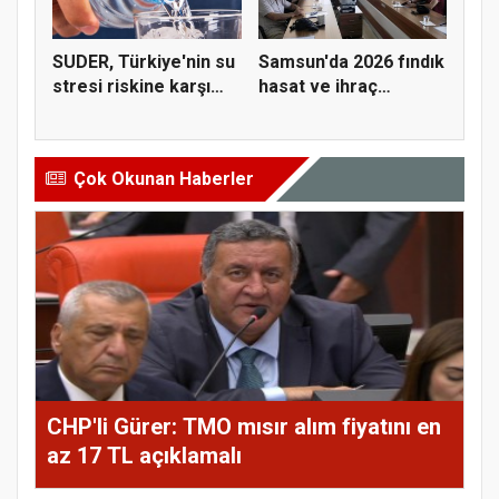
SUDER, Türkiye'nin su
Samsun'da 2026 fındık
stresi riskine karşı
hasat ve ihraç
ta...
tarihler...
Çok Okunan Haberler
CHP'li Gürer: TMO mısır alım fiyatını en
az 17 TL açıklamalı