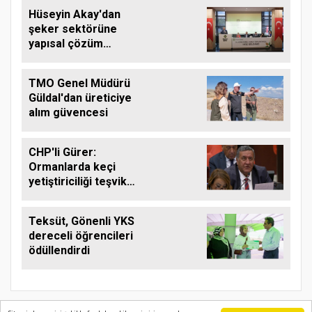
Hüseyin Akay'dan
şeker sektörüne
yapısal çözüm
çağrısı
TMO Genel Müdürü
Güldal'dan üreticiye
alım güvencesi
CHP'li Gürer:
Ormanlarda keçi
yetiştiriciliği teşvik
edilmeli
Teksüt, Gönenli YKS
dereceli öğrencileri
ödüllendirdi