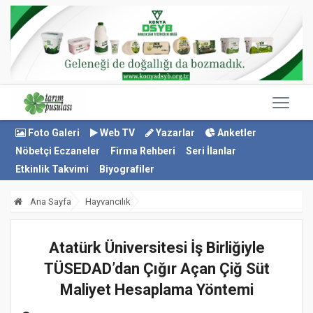
Foto Galeri
Web TV
Yazarlar
Anketler
Nöbetçi Eczaneler
Firma Rehberi
Seri İlanlar
Etkinlik Takvimi
Biyografiler
Ana Sayfa
Hayvancılık
Atatürk Üniversitesi İş Birliğiyle
TÜSEDAD’dan Çığır Açan Çiğ Süt
Maliyet Hesaplama Yöntemi