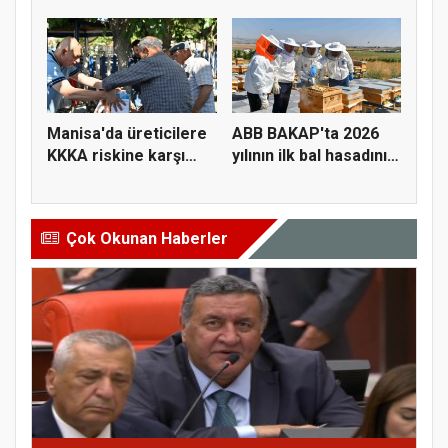
Üreticiye...
hayvanlarını y...
Manisa'da üreticilere
ABB BAKAP'ta 2026
KKKA riskine karşı
yılının ilk bal hasadını
para...
ge...
Çok Okunan Haberler