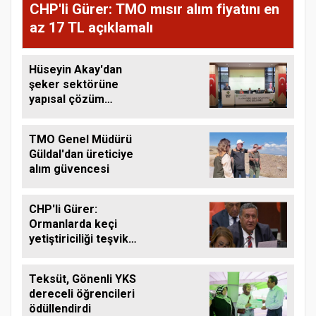
CHP'li Gürer: TMO mısır alım fiyatını en
az 17 TL açıklamalı
Hüseyin Akay'dan
şeker sektörüne
yapısal çözüm
çağrısı
TMO Genel Müdürü
Güldal'dan üreticiye
alım güvencesi
CHP'li Gürer:
Ormanlarda keçi
yetiştiriciliği teşvik
edilmeli
Teksüt, Gönenli YKS
dereceli öğrencileri
ödüllendirdi