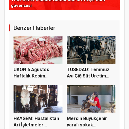
güvencesi
açı
Benzer Haberler
UKON 6 Ağustos
TÜSEDAD: Temmuz
Haftalık Kesim
Ayı Çiğ Süt Üretim
Fiyatlarını Pay...
Maliyeti 2...
HAYGEM: Hastalıktan
Mersin Büyükşehir
Ari İşletmeler
yaralı sokak