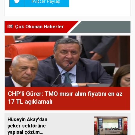
Twitter Paylaş
Çok Okunan Haberler
CHP'li Gürer: TMO mısır alım fiyatını en az
17 TL açıklamalı
Hüseyin Akay'dan
şeker sektörüne
yapısal çözüm