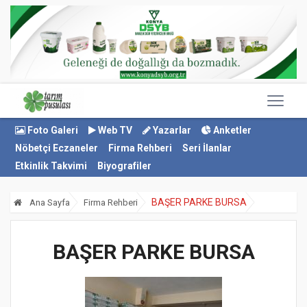
Foto Galeri
Web TV
Yazarlar
Anketler
Nöbetçi Eczaneler
Firma Rehberi
Seri İlanlar
Etkinlik Takvimi
Biyografiler
BAŞER PARKE BURSA
Ana Sayfa
Firma Rehberi
BAŞER PARKE BURSA