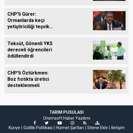
çağrısı
CHP'li Gürer:
Ormanlarda keçi
yetiştiriciliği teşvik
edilmeli
Teksüt, Gönenli YKS
dereceli öğrencileri
ödüllendirdi
CHP'li Öztürkmen:
Boz fıstıkta üretici
desteklenmeli
TARIM PUSULASI
Onemsoft
Haber Yazılımı
Künye
Gizlilik Politikası
Hizmet Şartları
Sitene Ekle
İletişim