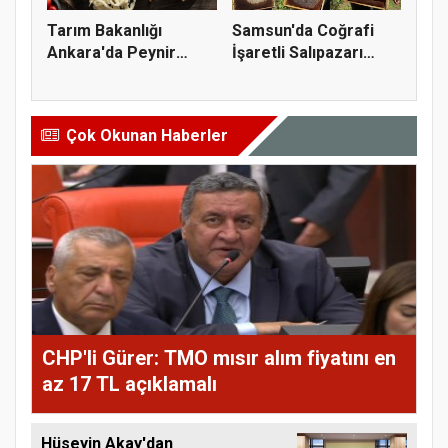
Tarım Bakanlığı
Samsun'da Coğrafi
Ankara'da Peynir
İşaretli Salıpazarı
Markasına Ce...
Kestane...
Çok Okunan Haberler
CHP'li Gürer: TMO mısır alım fiyatını en
az 17 TL açıklamalı
Hüseyin Akay'dan