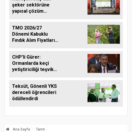
şeker sektörüne
yapısal çözüm
çağrısı
TMO 2026/27
Dönemi Kabuklu
Fındık Alım Fiyatlarını
Açıkladı
CHP'li Gürer:
Ormanlarda keçi
yetiştiriciliği teşvik
edilmeli
Teksüt, Gönenli YKS
dereceli öğrencileri
ödüllendirdi
Ana Sayfa
Tarım