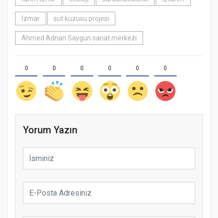
İzmar
süt kuzusu projesi
Ahmed Adnan Saygun sanat merkezi
0
0
0
0
0
0
Yorum Yazın