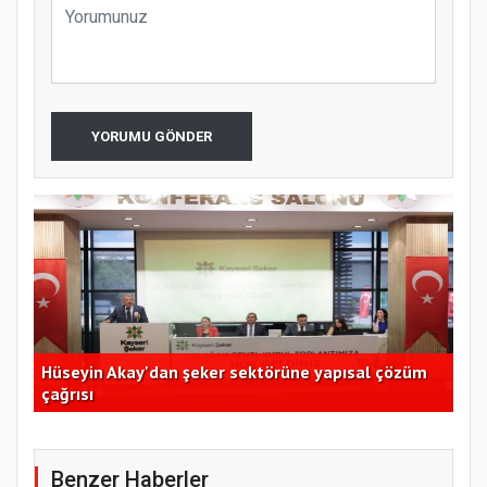
YORUMU GÖNDER
Hüseyin Akay'dan şeker sektörüne yapısal çözüm
Ege
çağrısı
açı
Benzer Haberler