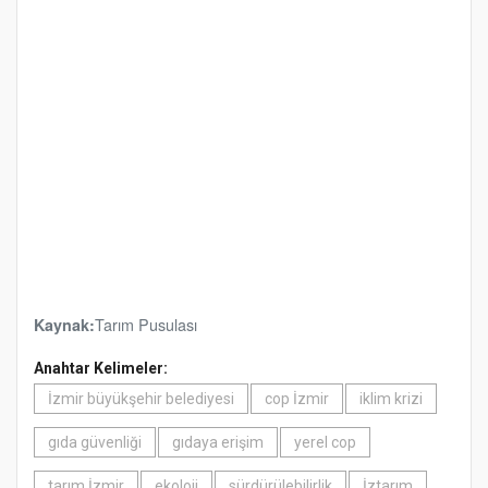
Tarım Pusulası
Kaynak:
Anahtar Kelimeler:
İzmir büyükşehir belediyesi
cop İzmir
iklim krizi
gıda güvenliği
gıdaya erişim
yerel cop
tarım İzmir
ekoloji
sürdürülebilirlik
İztarım