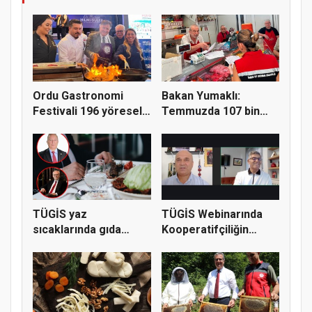
Ordu Gastronomi
Bakan Yumaklı:
Festivali 196 yöresel
Temmuzda 107 bin
lezzeti...
gıda denetimi...
TÜGİS yaz
TÜGİS Webinarında
sıcaklarında gıda
Kooperatifçiliğin
güvenliği için kr...
Stratejik...