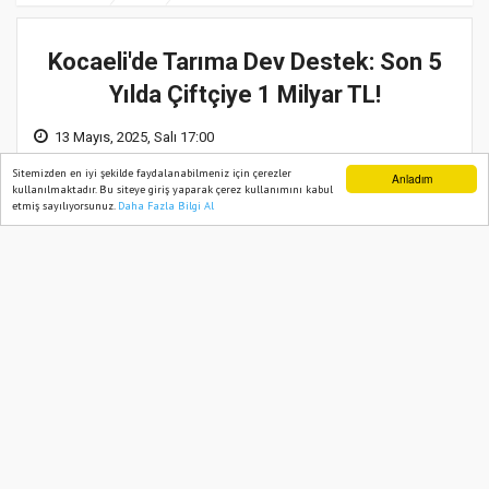
Kocaeli'de Tarıma Dev Destek: Son 5
Yılda Çiftçiye 1 Milyar TL!
13 Mayıs, 2025, Salı 17:00
Sitemizden en iyi şekilde faydalanabilmeniz için çerezler
Anladım
kullanılmaktadır. Bu siteye giriş yaparak çerez kullanımını kabul
etmiş sayılıyorsunuz.
Daha Fazla Bilgi Al
Ana Sayfa
Web TV
Foto Galeri
Yazarlar