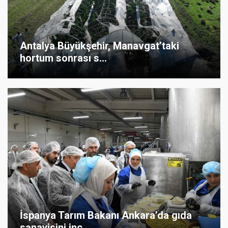
Antalya Büyükşehir, Manavgat’taki
hortum sonrası s...
İspanya Tarım Bakanı Ankara’da gıda
sanayisini inc...