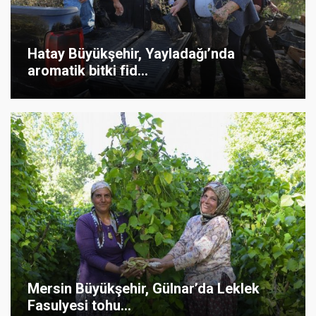
Hatay Büyükşehir, Yayladağı’nda
aromatik bitki fid...
Mersin Büyükşehir, Gülnar’da Leklek
Fasulyesi tohu...