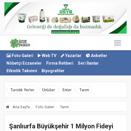
Foto Galeri
Web TV
Yazarlar
Anketler
Nöbetçi Eczaneler
Firma Rehberi
Seri İlanlar
Etkinlik Takvimi
Biyografiler
Turistik Yerler
Ünlüler
Enler
Tarım
Ana Sayfa
Foto Galeri
Tarım
Şanlıurfa Büyükşehir 1 Milyon Fideyi