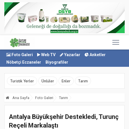
Foto Galeri
Web TV
Yazarlar
Anketler
Nöbetçi Eczaneler
Biyografiler
Turistik Yerler
Ünlüler
Enler
Tarım
Ana Sayfa
Foto Galeri
Tarım
Antalya Büyükşehir Destekledi, Turunç
Reçeli Markalaştı