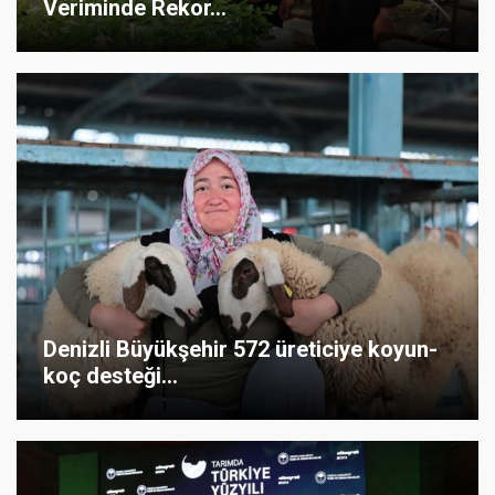
Veriminde Rekor...
Denizli Büyükşehir 572 üreticiye koyun-
koç desteği...