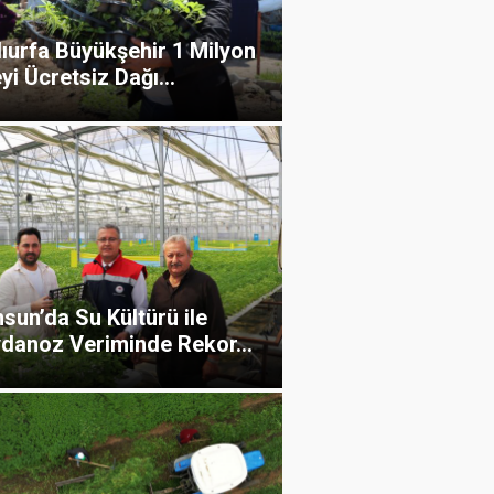
ıurfa Büyükşehir 1 Milyon
yi Ücretsiz Dağı...
sun’da Su Kültürü ile
danoz Veriminde Rekor...