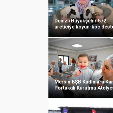
Denizli Büyükşehir 572
üreticiye koyun-koç deste
Mersin BŞB Kadınlara Ka
Portakalı Kurutma Atölyes