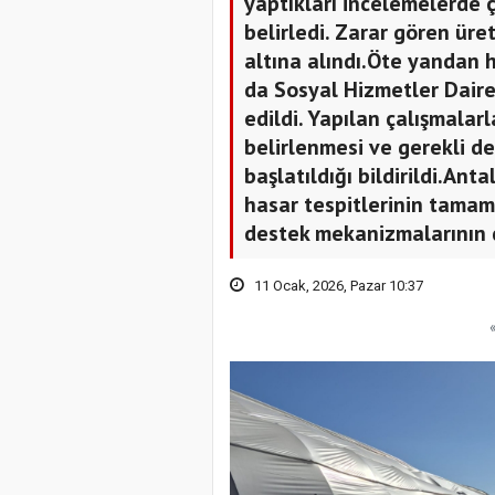
yaptıkları incelemelerde 
belirledi. Zarar gören üre
altına alındı.Öte yandan 
da Sosyal Hizmetler Daires
edildi. Yapılan çalışmalar
belirlenmesi ve gerekli d
başlatıldığı bildirildi.Ant
hasar tespitlerinin tamam
destek mekanizmalarının d
11 Ocak, 2026, Pazar 10:37