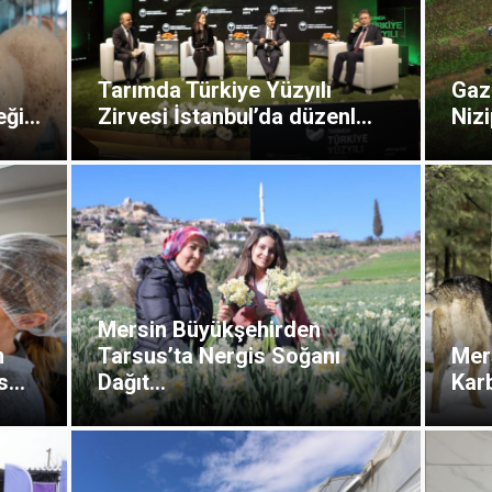
Tarımda Türkiye Yüzyılı
Gaz
ği...
Zirvesi İstanbul’da düzenl...
Nizi
Mersin Büyükşehirden
n
Tarsus’ta Nergis Soğanı
Mer
...
Dağıt...
Karb