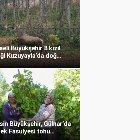
eli Büyükşehir 8 kızıl
ği Kuzuyayla’da doğ...
sin Büyükşehir, Gülnar’da
ek Fasulyesi tohu...