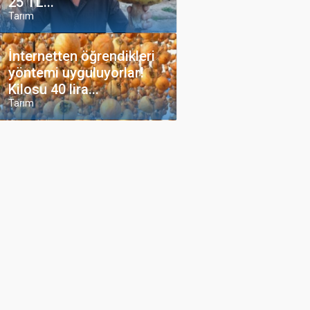
25 TL...
Tarım
İnternetten öğrendikleri
yöntemi uyguluyorlar!
Kilosu 40 lira...
Tarım