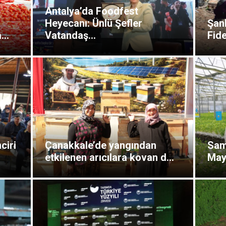
Antalya’da Foodfest
Heyecanı: Ünlü Şefler
Şanl
...
Vatandaş...
Fide
ciri
Çanakkale’de yangından
Sam
etkilenen arıcılara kovan d...
May