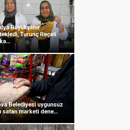
alya Büyükşehir
ekledi, Turunç Reçeli
a...
ova Belediyesi uygunsuz
 satan marketi dene...