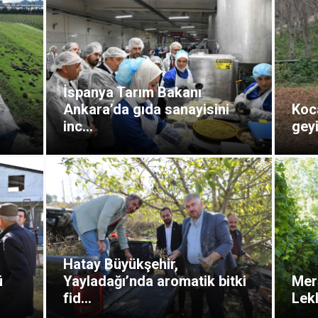
İspanya Tarım Bakanı
Ankara’da gıda sanayisini
Koca
inc...
geyi
Hatay Büyükşehir,
ü
Yayladağı’nda aromatik bitki
Mer
fid...
Lekl