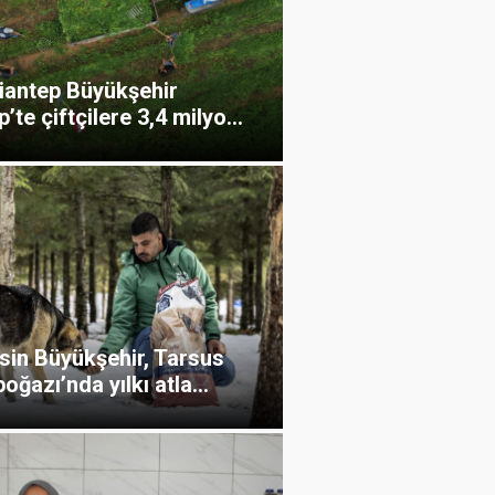
iantep Büyükşehir
p’te çiftçilere 3,4 milyo...
sin Büyükşehir, Tarsus
oğazı’nda yılkı atla...