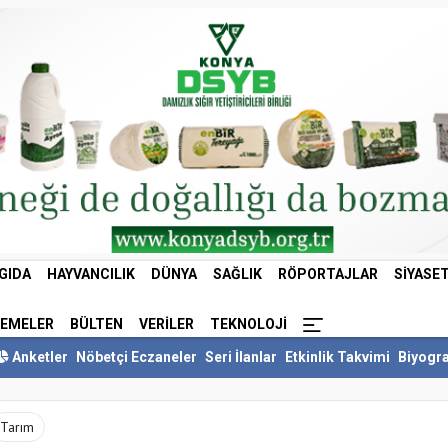
GIDA
HAYVANCILIK
DÜNYA
SAĞLIK
RÖPORTAJLAR
SIYASE
LEMELER
BÜLTEN
VERILER
TEKNOLOJI
Anketler
Nöbetçi Eczaneler
Seri İlanlar
Etkinlik Takvimi
Biyogra
Tarım