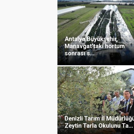
Antalya Büyükşehir,
Manavgat’taki hortum
sonrası s...
Denizli Tarım İl Müdürlüğ
Zeytin Tarla Okulunu Ta...