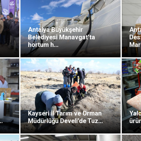
Antalya Büyükşehir
Ant
Belediyesi Manavgat’ta
Dest
hortum h...
Mark
Kayseri İl Tarım ve Orman
Yal
..
Müdürlüğü Develi’de Tuz...
ürün