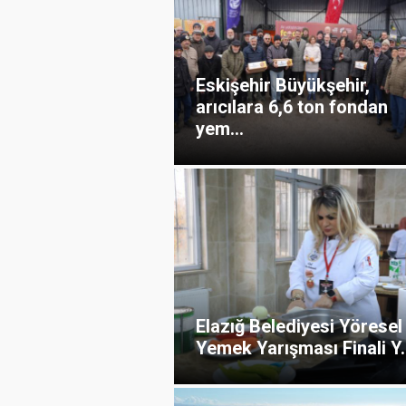
Eskişehir Büyükşehir,
arıcılara 6,6 ton fondan
yem...
Elazığ Belediyesi Yöresel
Yemek Yarışması Finali Y.