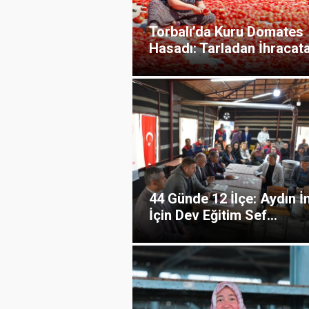
Torbalı’da Kuru Domates
Hasadı: Tarladan İhracata
44 Günde 12 İlçe: Aydın İn
İçin Dev Eğitim Sef...