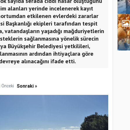
çok sayıda serada ciddi hasar oluştuğunu
tim alanları yerinde incelenerek kayıt
hortumdan etkilenen evlerdeki zararlar
i Başkanlığı ekipleri tarafından tespit
la, vatandaşların yaşadığı mağduriyetlerin
esteklerin sağlanmasına yönelik sürecin
alya Büyükşehir Belediyesi yetkilileri,
lanmasının ardından ihtiyaçlara göre
evreye alınacağını ifade etti.
Sonraki »
« Önceki