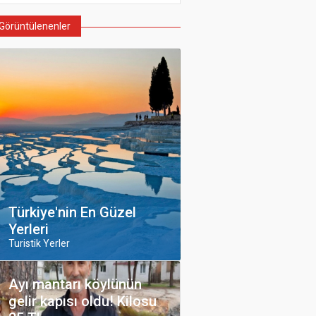
Görüntülenenler
Türkiye'nin En Güzel
Yerleri
Turistik Yerler
Ayı mantarı köylünün
gelir kapısı oldu! Kilosu