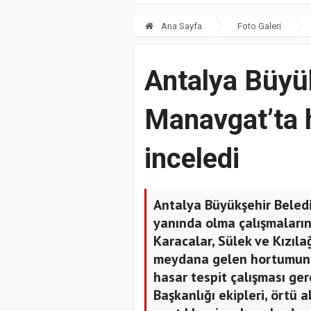
Ana Sayfa
Foto Galeri
Antalya Büyü
Manavgat’ta 
inceledi
Antalya Büyükşehir Beled
yanında olma çalışmaların
Karacalar, Sülek ve Kızıl
meydana gelen hortumun a
hasar tespit çalışması ger
Başkanlığı ekipleri, örtü 