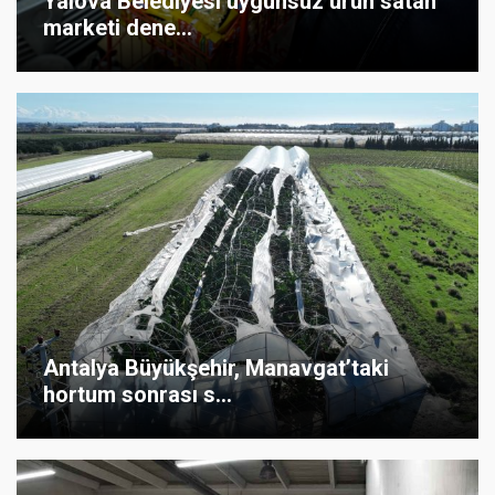
Yalova Belediyesi uygunsuz ürün satan
marketi dene...
Antalya Büyükşehir, Manavgat’taki
hortum sonrası s...