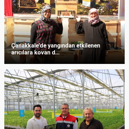
Çanakkale’de yangından etkilenen
arıcılara kovan d...