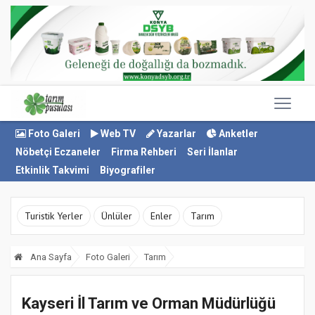
Foto Galeri
Web TV
Yazarlar
Anketler
Nöbetçi Eczaneler
Firma Rehberi
Seri İlanlar
Etkinlik Takvimi
Biyografiler
Turistik Yerler
Ünlüler
Enler
Tarım
Ana Sayfa
Foto Galeri
Tarım
Kayseri İl Tarım ve Orman Müdürlüğü