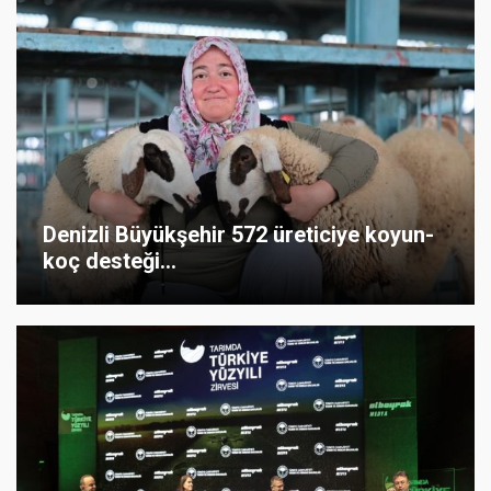
Denizli Büyükşehir 572 üreticiye koyun-
koç desteği...