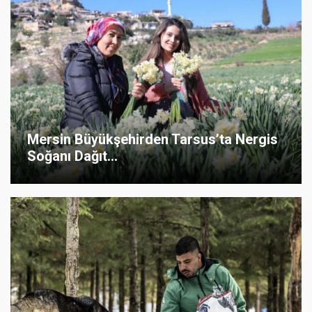
Mersin Büyükşehirden Tarsus’ta Nergis
Soğanı Dağıt...