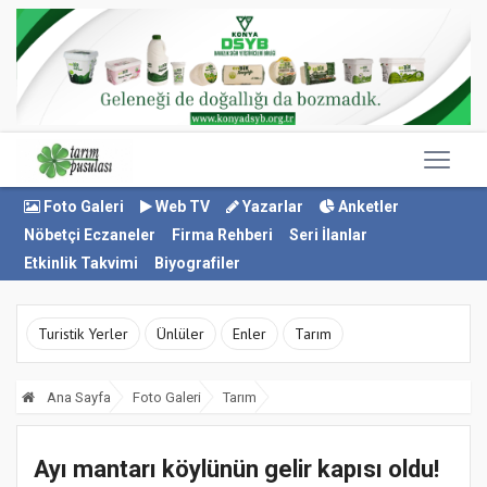
Foto Galeri
Web TV
Yazarlar
Anketler
Nöbetçi Eczaneler
Firma Rehberi
Seri İlanlar
Etkinlik Takvimi
Biyografiler
Turistik Yerler
Ünlüler
Enler
Tarım
Ana Sayfa
Foto Galeri
Tarım
Ayı mantarı köylünün gelir kapısı oldu!