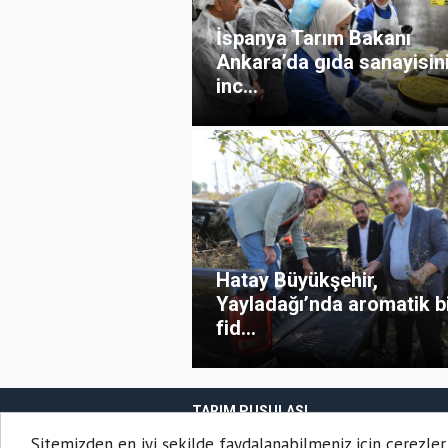
İspanya Tarım Bakanı
Ankara’da gıda sanayisin
inc...
Hatay Büyükşehir,
Yayladağı’nda aromatik bi
fid...
TARIM PUSULASI
Onemsoft
Haber Yazılımı
Sitemizden en iyi şekilde faydalanabilmeniz için çerezler