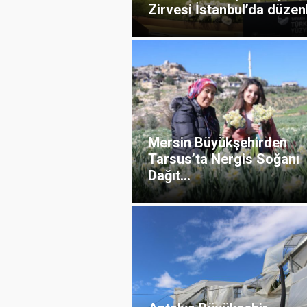
Zirvesi İstanbul’da düzenl
Mersin Büyükşehirden
Tarsus’ta Nergis Soğanı
Dağıt...