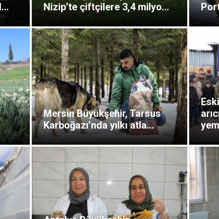
...
Nizip’te çiftçilere 3,4 milyo...
Port
Eski
Mersin Büyükşehir, Tarsus
arıc
Karboğazı’nda yılkı atla...
yem.