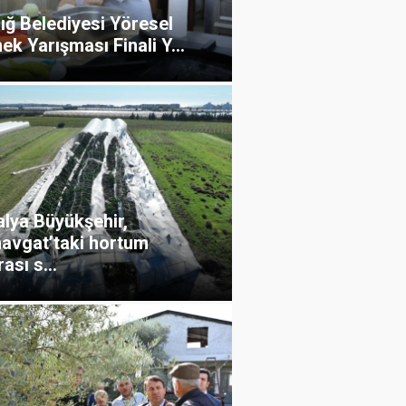
ığ Belediyesi Yöresel
k Yarışması Finali Y...
alya Büyükşehir,
avgat’taki hortum
ası s...