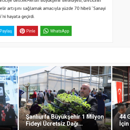
iciye destekMersin Büyükşehir Belediyesi, üreticinin
elir artışını sağlamak amacıyla yüzde 70 hibeli “Sanayi
ni hayata geçirdi.
 Paylaş
Pinle
WhatsApp
Şanlıurfa Büyükşehir 1 Milyon
44 G
Fideyi Ücretsiz Dağı...
İçin