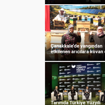
Çanakkale’de yangından
etkilenen arıcılara kovan d
Tarımda Türkiye Yüzyılı