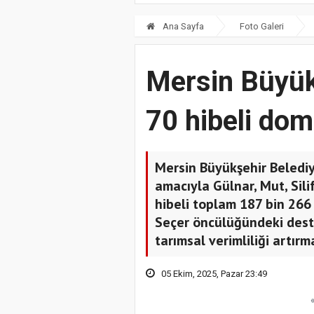
Ana Sayfa
Foto Galeri
Mersin Büyük
70 hibeli dom
Mersin Büyükşehir Belediy
amacıyla Gülnar, Mut, Sili
hibeli toplam 187 bin 266
Seçer öncülüğündeki deste
tarımsal verimliliği artırm
05 Ekim, 2025, Pazar 23:49