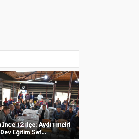
ünde 12 İlçe: Aydın İnciri
 Dev Eğitim Sef...