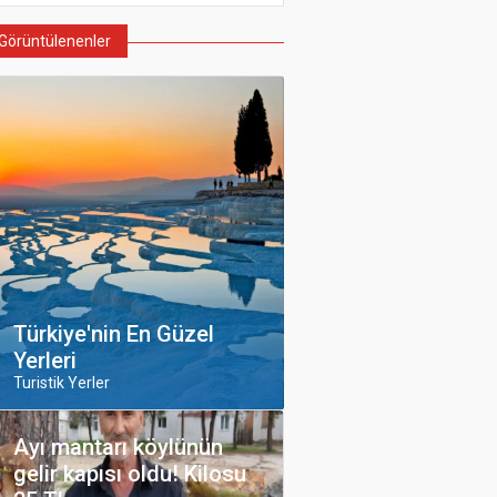
Görüntülenenler
Türkiye'nin En Güzel
Yerleri
Turistik Yerler
Ayı mantarı köylünün
gelir kapısı oldu! Kilosu