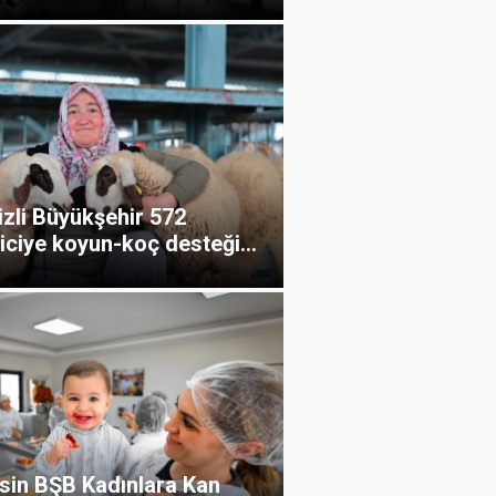
zli Büyükşehir 572
iciye koyun-koç desteği...
sin BŞB Kadınlara Kan