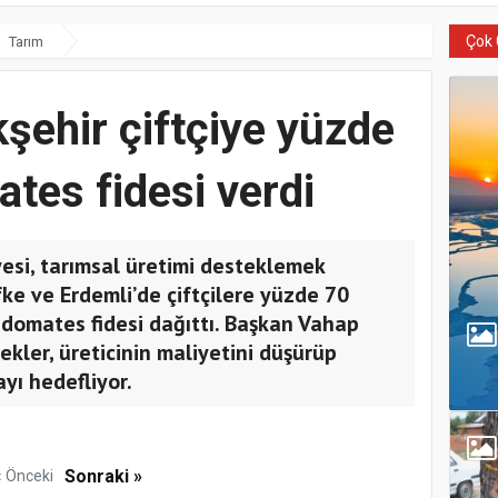
Çok 
Tarım
şehir çiftçiye yüzde
ates fidesi verdi
esi, tarımsal üretimi desteklemek
fke ve Erdemli’de çiftçilere yüzde 70
 domates fidesi dağıttı. Başkan Vahap
kler, üreticinin maliyetini düşürüp
ayı hedefliyor.
Sonraki »
« Önceki