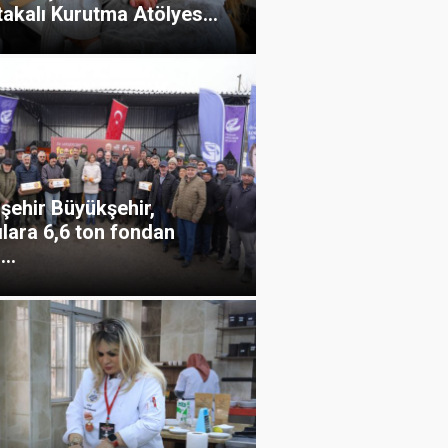
akalı Kurutma Atölyes...
şehir Büyükşehir,
ılara 6,6 ton fondan
..