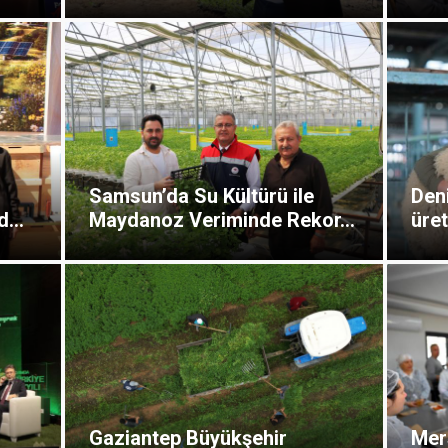
Samsun’da Su Kültürü ile
Deni
...
Maydanoz Veriminde Rekor...
üret
Gaziantep Büyükşehir
Mer