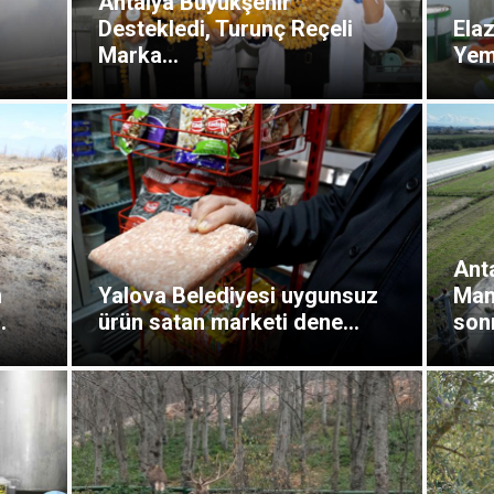
Antalya Büyükşehir
Destekledi, Turunç Reçeli
Elaz
Marka...
Yeme
Ant
n
Yalova Belediyesi uygunsuz
Man
.
ürün satan marketi dene...
sonr