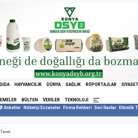
GIDA
HAYVANCILIK
DÜNYA
SAĞLIK
RÖPORTAJLAR
SIYASE
LEMELER
BÜLTEN
VERILER
TEKNOLOJI
Anketler
Nöbetçi Eczaneler
Firma Rehberi
Seri İlanlar
Etkinlik 
Tarım