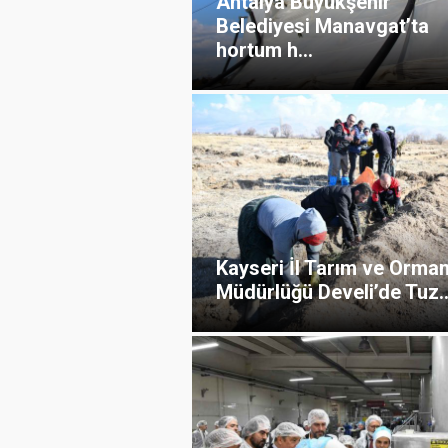
Antalya Büyükşehir
Belediyesi Manavgat’ta
hortum h...
Kayseri İl Tarım ve Orma
Müdürlüğü Develi’de Tuz..