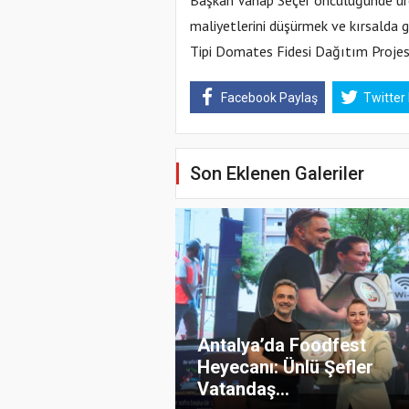
Başkan Vahap Seçer öncülüğünde üret
maliyetlerini düşürmek ve kırsalda g
Tipi Domates Fidesi Dağıtım Projesi”
Facebook Paylaş
Twitter
Son Eklenen Galeriler
Antalya’da Foodfest
Heyecanı: Ünlü Şefler
Vatandaş...