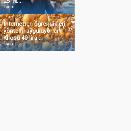
25 TL...
Tarım
İnternetten öğrendikleri
yöntemi uyguluyorlar!
Kilosu 40 lira...
Tarım