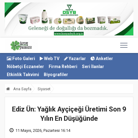
Foto Galeri
Web TV
Yazarlar
Anketler
Nöbetçi Eczaneler
Firma Rehberi
Seri İlanlar
Etkinlik Takvimi
Biyografiler
Ana Sayfa
Siyaset
Ediz Ün: Yağlık Ayçiçeği Üretimi Son 9
Yılın En Düşüğünde
11 Mayıs, 2026, Pazartesi 16:14