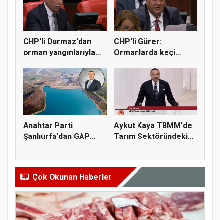
CHP'li Durmaz'dan
CHP'li Gürer:
orman yangınlarıyla
Ormanlarda keçi
mücadel...
yetiştiriciliği...
Anahtar Parti
Aykut Kaya TBMM'de
Şanlıurfa'dan GAP
Tarım Sektöründeki
sulama yatırı...
Konkord...
Çok Okunan Haberler