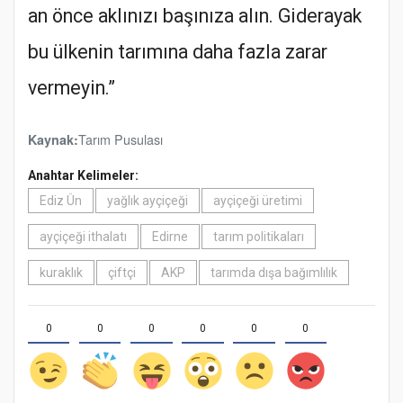
an önce aklınızı başınıza alın. Giderayak
bu ülkenin tarımına daha fazla zarar
vermeyin.”
Tarım Pusulası
Kaynak:
Anahtar Kelimeler:
Ediz Ün
yağlık ayçiçeği
ayçiçeği üretimi
ayçiçeği ithalatı
Edirne
tarım politikaları
kuraklık
çiftçi
AKP
tarımda dışa bağımlılık
0
0
0
0
0
0