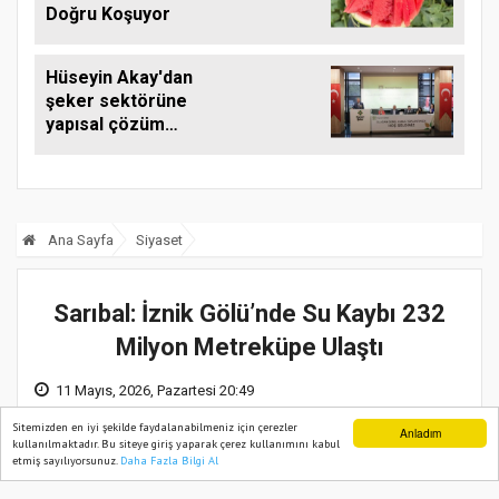
Doğru Koşuyor
Hüseyin Akay'dan
şeker sektörüne
yapısal çözüm
çağrısı
Ana Sayfa
Siyaset
Sarıbal: İznik Gölü’nde Su Kaybı 232
Milyon Metreküpe Ulaştı
11 Mayıs, 2026, Pazartesi 20:49
Sitemizden en iyi şekilde faydalanabilmeniz için çerezler
Anladım
kullanılmaktadır. Bu siteye giriş yaparak çerez kullanımını kabul
etmiş sayılıyorsunuz.
Daha Fazla Bilgi Al
Ana Sayfa
Web TV
Foto Galeri
Yazarlar