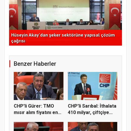
Hüseyin Akay'dan şeker sektörüne yapısal çözüm
Ege
çağrısı
açı
Benzer Haberler
CHP'li Gürer: TMO
CHP'li Sarıbal: İthalata
mısır alım fiyatını en
410 milyar, çiftçiye...
az 1...