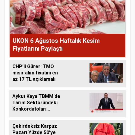
UKON 6 Ağustos Haftalık Kesim
Fiyatlarını Paylaştı
CHP'li Gürer: TMO
mısır alım fiyatını en
az 17 TL açıklamalı
Aykut Kaya TBMM'de
Tarım Sektöründeki
Konkordatoları
Gündeme Taşıdı
Çekirdeksiz Karpuz
Pazarı Yüzde 50’ye