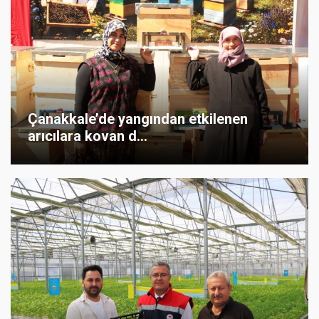
Çanakkale’de yangından etkilenen
arıcılara kovan d...