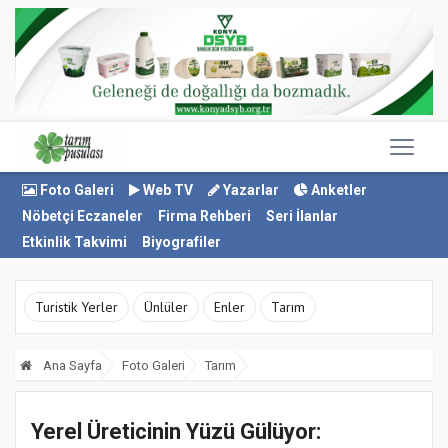
Foto Galeri
Web TV
Yazarlar
Anketler
Nöbetçi Eczaneler
Firma Rehberi
Seri İlanlar
Etkinlik Takvimi
Biyografiler
Turistik Yerler
Ünlüler
Enler
Tarım
Ana Sayfa
Foto Galeri
Tarım
Yerel Üreticinin Yüzü Gülüyor: