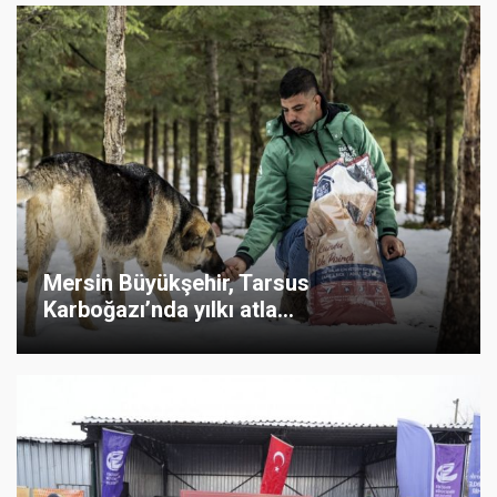
Mersin Büyükşehir, Tarsus
Karboğazı’nda yılkı atla...