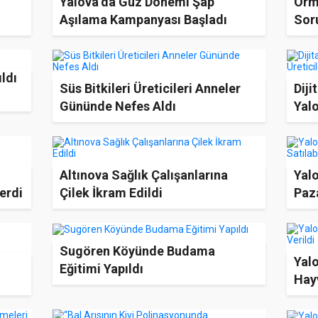
Yalova’da Güz Dönemi Şap
Orm
Aşılama Kampanyası Başladı
Soru
ıldı
Süs Bitkileri Üreticileri Anneler
Diji
Gününde Nefes Aldı
Yalo
Altınova Sağlık Çalışanlarına
Yal
erdi
Çilek İkram Edildi
Paz
Sugören Köyünde Budama
Yalo
Eğitimi Yapıldı
Hayv