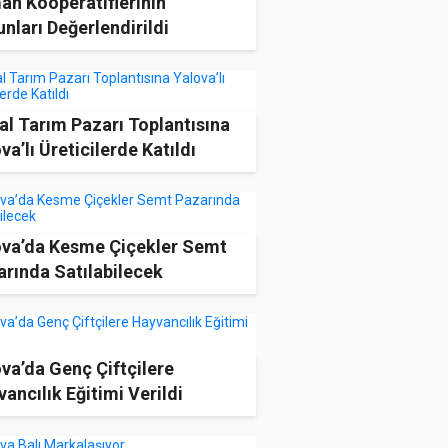
an Kooperatiflerinin
nları Değerlendirildi
tal Tarım Pazarı Toplantısına
va’lı Üreticilerde Katıldı
ova’da Kesme Çiçekler Semt
arında Satılabilecek
va’da Genç Çiftçilere
ancılık Eğitimi Verildi