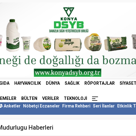
GIDA
HAYVANCILIK
DÜNYA
SAĞLIK
RÖPORTAJLAR
SIYASE
LEMELER
BÜLTEN
VERILER
TEKNOLOJI
Anketler
Nöbetçi Eczaneler
Firma Rehberi
Seri İlanlar
Etkinlik 
Mudurlugu Haberleri