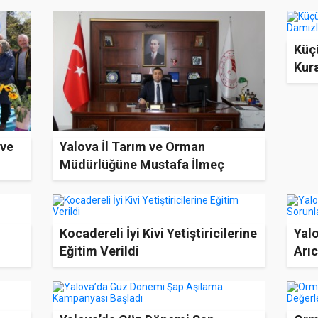
Küçü
Kura
 ve
Yalova İl Tarım ve Orman
Müdürlüğüne Mustafa İlmeç
Atandı
Kocadereli İyi Kivi Yetiştiricilerine
Yal
Eğitim Verildi
Arıc
Değe