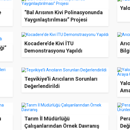
Yalo
e
“Bal Arısının Kivi Polinasyonunda
Yaygınlaştırılması” Projesi
Kocadere’de Kivi İTU
Arıc
ği”
Demonstrasyonu Yapıldı
Bilg
Teşvikiye’li Arıcıların Sorunları
Yalo
Değerlendirildi
Amac
u
Tarım İl Müdürlüğü
Pera
Çalışanlarından Örnek Davranış
Değ