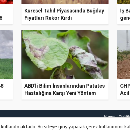
Küresel Tahıl Piyasasında Buğday
İş B
6
Fiyatları Rekor Kırdı
genç
48
ABD'li Bilim İnsanlarından Patates
CHP
Hastalığına Karşı Yeni Yöntem
Acil
Künye
Gizlili
 kullanılmaktadır. Bu siteye giriş yaparak çerez kullanımını ka