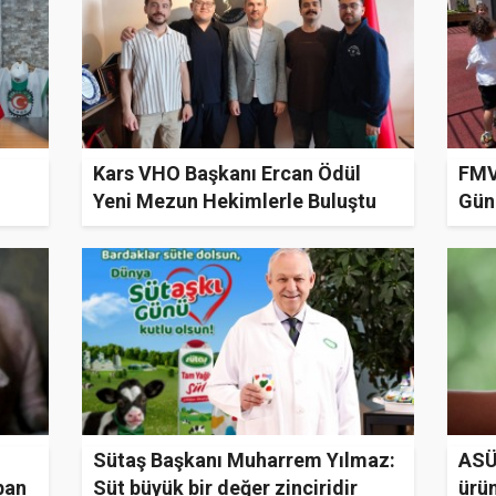
Kars VHO Başkanı Ercan Ödül
FMV 
Yeni Mezun Hekimlerle Buluştu
Gün
Başl
Sütaş Başkanı Muharrem Yılmaz:
ASÜD
ban
Süt büyük bir değer zinciridir
ürün