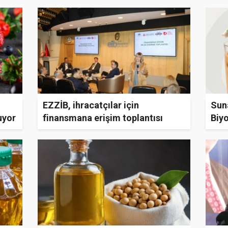
EZZİB, ihracatçılar için
Sun
uyor
finansmana erişim toplantısı
Biy
düzenledi
Geli