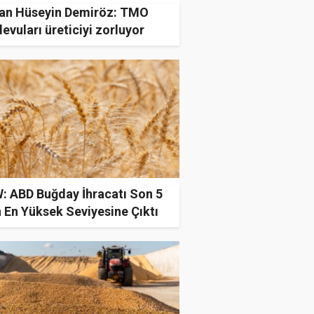
an Hüseyin Demiröz: TMO
evuları üreticiyi zorluyor
: ABD Buğday İhracatı Son 5
n En Yüksek Seviyesine Çıktı