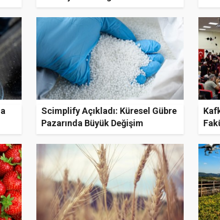
old
na
Scimplify Açıkladı: Küresel Gübre
Kafk
Pazarında Büyük Değişim
Fakü