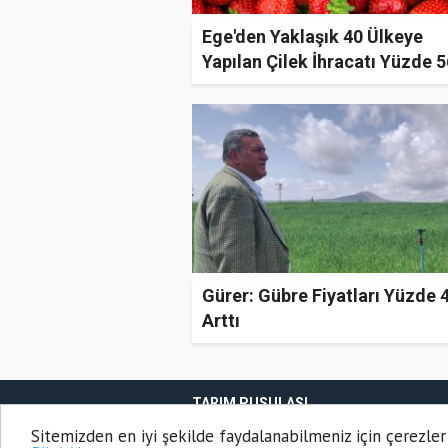
Ege'den Yaklaşık 40 Ülkeye
Yapılan Çilek İhracatı Yüzde 5
Arttı
Gürer: Gübre Fiyatları Yüzde 
Arttı
TARIM PUSULASI
Onemsoft
Haber Yazılımı
Sitemizden en iyi şekilde faydalanabilmeniz için çerezler