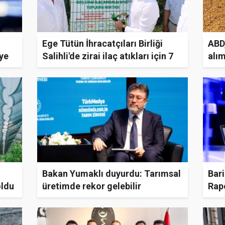
Ege Tütün İhracatçıları Birliği
ABD,
iye
Salihli'de zirai ilaç atıkları için 7
alım
atık noktası açtı
Bakan Yumaklı duyurdu: Tarımsal
Bari
oldu
üretimde rekor gelebilir
Rap