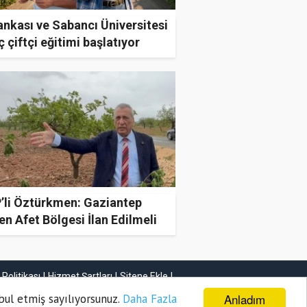
ankası ve Sabancı Üniversitesi
 çiftçi eğitimi başlatıyor
’li Öztürkmen: Gaziantep
en Afet Bölgesi İlan Edilmeli
k Politikası
Hizmet Şartları
Sitene Ekle
İletişim
Anladım
bul etmiş sayılıyorsunuz.
Daha Fazla
Haber Gönder
Firma Ekle
İlan Ekle