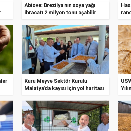
Abiove: Brezilya'nın soya yağı
Has
r
ihracatı 2 milyon tonu aşabilir
rand
ler
Kuru Meyve Sektör Kurulu
USW
Malatya'da kayısı için yol haritası
Yılı
belirledi