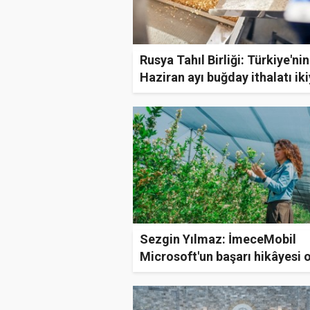
Rusya Tahıl Birliği: Türkiye'nin
Haziran ayı buğday ithalatı ik
katlandı
Sezgin Yılmaz: İmeceMobil
Microsoft'un başarı hikâyesi 