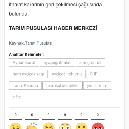
ithalat kararının geri çekilmesi çağrısında
bulundu.
TARIM PUSULASI HABER MERKEZİ
Tarım Pusulası
Kaynak:
Anahtar Kelimeler:
Ayhan Barut
ayçiçeği ithalatı
sıfır gümrük
ham ayçiçek yağı
ayçiçeği tohumu
CHP
Tarım Kanunu
tarımsal destekler
yerli üretim
çiftçi
0
0
0
0
0
0