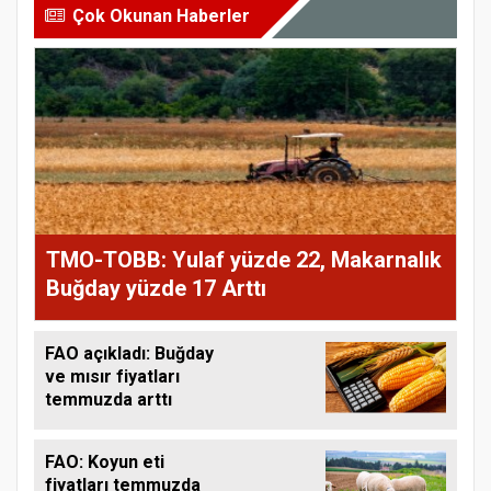
Çok Okunan Haberler
TMO-TOBB: Yulaf yüzde 22, Makarnalık
Buğday yüzde 17 Arttı
FAO açıkladı: Buğday
ve mısır fiyatları
temmuzda arttı
FAO: Koyun eti
fiyatları temmuzda