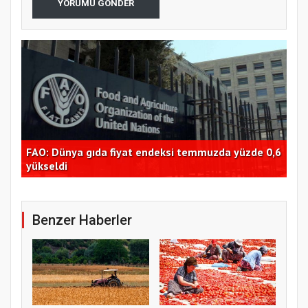
YORUMU GÖNDER
FAO: Dünya gıda fiyat endeksi temmuzda yüzde 0,6
Tra
dı
yükseldi
Bor
Benzer Haberler