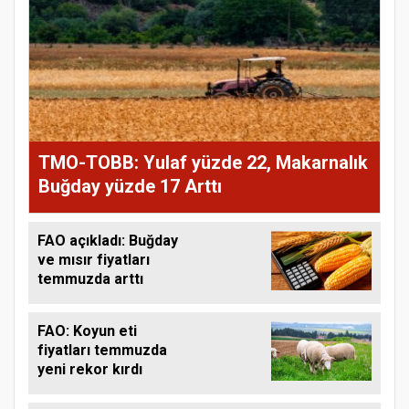
TMO-TOBB: Yulaf yüzde 22, Makarnalık
Buğday yüzde 17 Arttı
FAO açıkladı: Buğday
ve mısır fiyatları
temmuzda arttı
FAO: Koyun eti
fiyatları temmuzda
yeni rekor kırdı