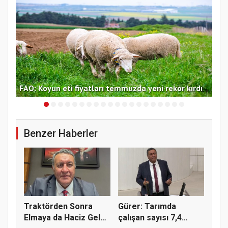
f
FAO
FAO: Koyun eti fiyatları temmuzda yeni rekor kırdı
yük
Benzer Haberler
Traktörden Sonra
Gürer: Tarımda
Elmaya da Haciz Geldi!
çalışan sayısı 7,4