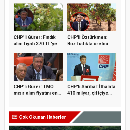
"Çift...
milyondan 4...
CHP'li Gürer: Fındık
CHP'li Öztürkmen:
alım fiyatı 370 TL'ye
Boz fıstıkta üretici
yü...
destek...
CHP'li Gürer: TMO
CHP'li Sarıbal: İthalata
mısır alım fiyatını en
410 milyar, çiftçiye...
az 1...
Çok Okunan Haberler