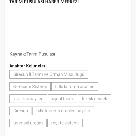
TARIM PUSULASI HABER MERKEZİ
Tarım Pusulası
Kaynak:
Anahtar Kelimeler:
Giresun İl Tarım ve Orman Müdürlüğü
B-Reçete Sistemi
bitki koruma ürünleri
zirai ilaç bayileri
dijital tarım
teknik destek
Giresun
bitki koruma ürünleri bayileri
tarımsal üretim
reçete sistemi