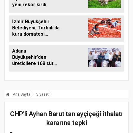
yeni rekor kırdı
İzmir Büyükşehir
Belediyesi, Torbalı’da
kuru domatesi
destekliyor
Adana
Büyükşehir'den
üreticilere 168 süt
sağım makinesi
Ana Sayfa
Siyaset
CHP'li Ayhan Barut'tan ayçiçeği ithalatı
kararına tepki