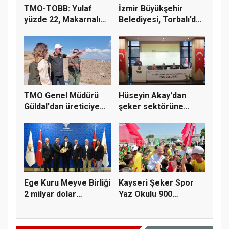
TMO-TOBB: Yulaf
İzmir Büyükşehir
yüzde 22, Makarnalık
Belediyesi, Torbalı’da
Buğday y...
kuru...
TMO Genel Müdürü
Hüseyin Akay'dan
Güldal'dan üreticiye
şeker sektörüne
alım gü...
yapısal çözü...
Ege Kuru Meyve Birliği
Kayseri Şeker Spor
2 milyar dolar
Yaz Okulu 900
ihracat...
öğrenciyle t...