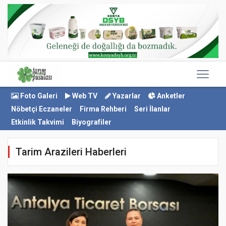
Foto Galeri
Web TV
Yazarlar
Anketler
Nöbetçi Eczaneler
Firma Rehberi
Seri İlanlar
Etkinlik Takvimi
Biyografiler
Tarim Arazileri Haberleri