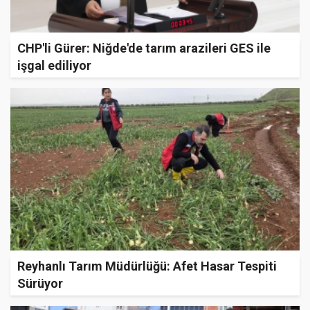
CHP'li Gürer: Niğde'de tarım arazileri GES ile
işgal ediliyor
Reyhanlı Tarım Müdürlüğü: Afet Hasar Tespiti
Sürüyor