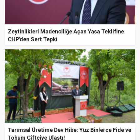
Zeytinlikleri Madenciliğe Açan Yasa Teklifine
CHP'den Sert Tepki
Tarımsal Üretime Dev Hibe: Yüz Binlerce Fide ve
Tohum Çiftçiye Ulaştı!