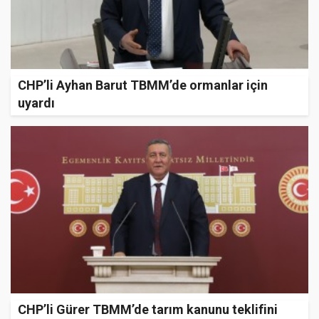
CHP’li Ayhan Barut TBMM’de ormanlar için
uyardı
CHP’li Gürer TBMM’de tarım kanunu teklifini