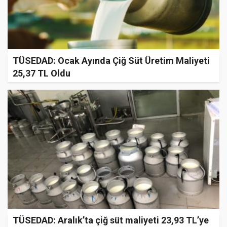
TÜSEDAD: Ocak Ayında Çiğ Süt Üretim Maliyeti
25,37 TL Oldu
TÜSEDAD: Aralık’ta çiğ süt maliyeti 23,93 TL’ye