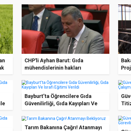
an
CHP'li Ayhan Barut: Gıda
Bak
ak
mühendislerinin hakları
Proj
güçlendirilmeli
Gen
Bayburt’ta Öğrencilere Gıda
Güv
ile
Güvenilirliği, Gıda Kayıpları Ve
Titi
İsrafı Eğitimi Verildi
Sür
Tarım Bakanına Çağrı! Atanmayı