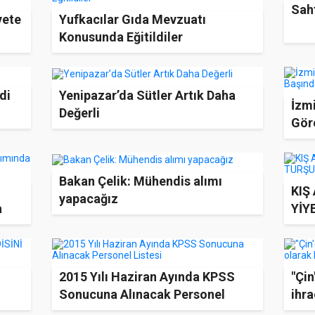
Saht
yete
Yufkacılar Gıda Mevzuatı
Konusunda Eğitildiler
di
Yenipazar’da Sütler Artık Daha
İzmi
Değerli
Gör
Bakan Çelik: Mühendis alımı
KIŞ
yapacağız
a
YİY
2015 Yılı Haziran Ayında KPSS
"Çin
Sonucuna Alınacak Personel
ihra
Listesi