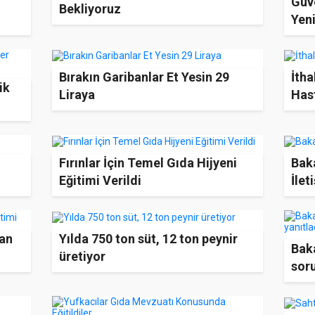
Güve
Bekliyoruz
Yeni
Anta
Bırakın Garibanlar Et Yesin 29
İtha
ik
Liraya
Hast
Fırınlar İçin Temel Gıda Hijyeni
Baka
Eğitimi Verildi
İlet
zan
Yılda 750 ton süt, 12 ton peynir
Baka
üretiyor
soru