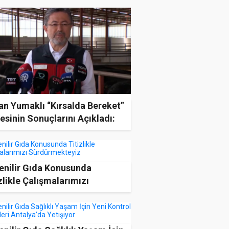
an Yumaklı “Kırsalda Bereket”
esinin Sonuçlarını Açıkladı:
çler ve Kadınlar Ön Planda
enilir Gıda Konusunda
zlikle Çalışmalarımızı
dürmekteyiz