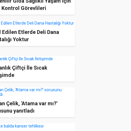
nilir Gıda Sağlıklı Yaşam İçin
 Kontrol Görevlileri
lya’da Yetişiyor
l Edilen Etlerde Deli Dana
alığı Yoktur
nlık Çiftçi İle Sıcak
işimde
n Çelik, 'Atama var mı?'
sunu yanıtladı