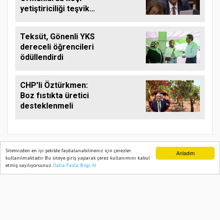
yetiştiriciliği teşvik
edilmeli
Teksüt, Gönenli YKS
dereceli öğrencileri
ödüllendirdi
CHP'li Öztürkmen:
Boz fıstıkta üretici
desteklenmeli
Sitemizden en iyi şekilde faydalanabilmeniz için çerezler
Anladım
kullanılmaktadır. Bu siteye giriş yaparak çerez kullanımını kabul
etmiş sayılıyorsunuz.
Daha Fazla Bilgi Al
Ana Sayfa
Web TV
Foto Galeri
Yazarlar
TARIM PUSULASI
Onemsoft
Haber Yazılımı
Künye
Gizlilik Politikası
Hizmet Şartları
Sitene Ekle
İletişim