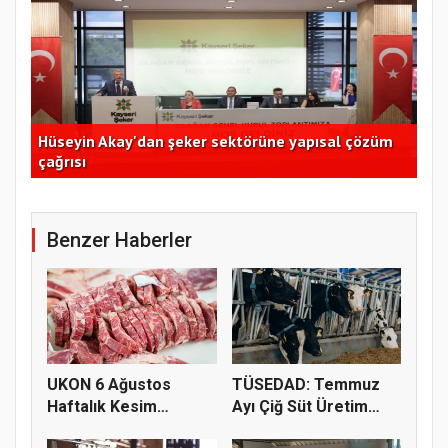
Hüseyin Akay'dan şeker sektörüne yapısal çözüm
Ege
çağrısı
açı
Benzer Haberler
UKON 6 Ağustos
TÜSEDAD: Temmuz
Haftalık Kesim
Ayı Çiğ Süt Üretim
Fiyatlarını Pay...
Maliyeti 2...