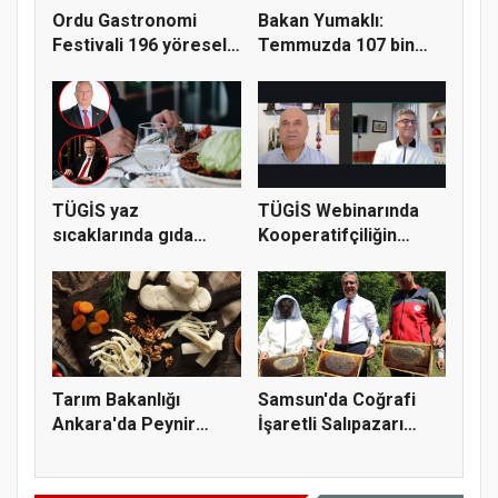
Ordu Gastronomi
Bakan Yumaklı:
Festivali 196 yöresel
Temmuzda 107 bin
lezzeti...
gıda denetimi...
TÜGİS yaz
TÜGİS Webinarında
sıcaklarında gıda
Kooperatifçiliğin
güvenliği için kr...
Stratejik...
Tarım Bakanlığı
Samsun'da Coğrafi
Ankara'da Peynir
İşaretli Salıpazarı
Markasına Ce...
Kestane...