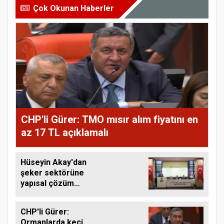
Çok Okunan Haberler
CHP'li Gürer: TMO mısır alım fiyatını en
az 17 TL açıklamalı
Hüseyin Akay'dan
şeker sektörüne
yapısal çözüm
çağrısı
CHP'li Gürer:
Ormanlarda keçi