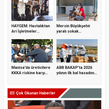
HAYGEM: Hastalıktan
Mersin Büyükşehir
Ari İşletmeler
yaralı sokak
Üreticiye...
hayvanlarını y...
Manisa'da üreticilere
ABB BAKAP'ta 2026
KKKA riskine karşı
yılının ilk bal hasadını
para...
ge...
Çok Okunan Haberler