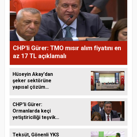
CHP'li Gürer: TMO mısır alım fiyatını en
az 17 TL açıklamalı
Hüseyin Akay'dan
şeker sektörüne
yapısal çözüm
çağrısı
CHP'li Gürer:
Ormanlarda keçi
yetiştiriciliği teşvik
edilmeli
Teksüt, Gönenli YKS