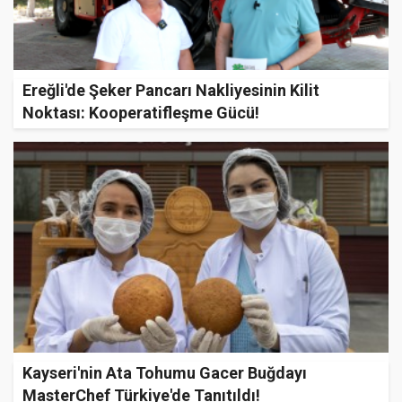
Ereğli'de Şeker Pancarı Nakliyesinin Kilit
Noktası: Kooperatifleşme Gücü!
Kayseri'nin Ata Tohumu Gacer Buğdayı
MasterChef Türkiye'de Tanıtıldı!