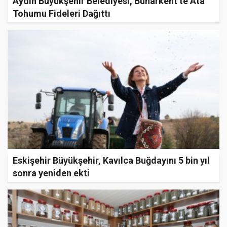
Aydın Büyükşehir Belediyesi, Buharkent’te Ata
Tohumu Fideleri Dağıttı
Eskişehir Büyükşehir, Kavılca Buğdayını 5 bin yıl
sonra yeniden ekti