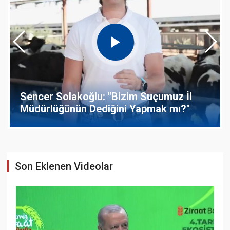
Besici maliyet isyanını paylaştı: Kırkım
ve imha için 50 bin TL harcadı
Son Eklenen Videolar