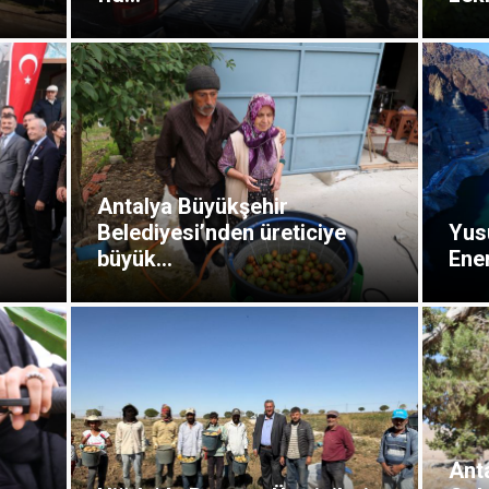
Antalya Büyükşehir
Belediyesi’nden üreticiye
Yusu
büyük...
Ener
Ant