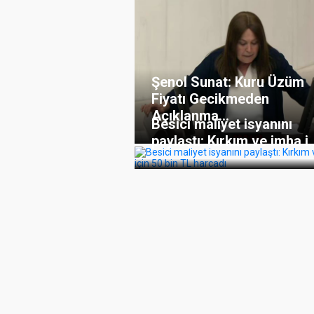
Şenol Sunat: Kuru Üzüm
Fiyatı Gecikmeden
Açıklanma...
Besici maliyet isyanını
paylaştı: Kırkım ve imha i..