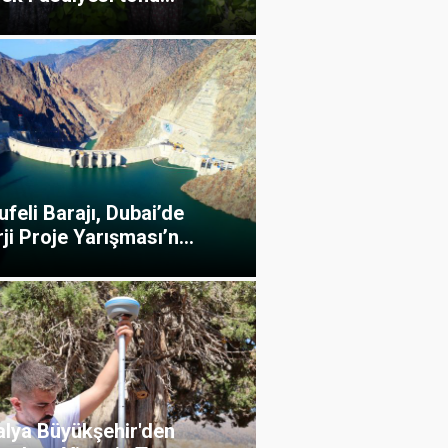
feli Barajı, Dubai’de
ji Proje Yarışması’n...
alya Büyükşehir'den