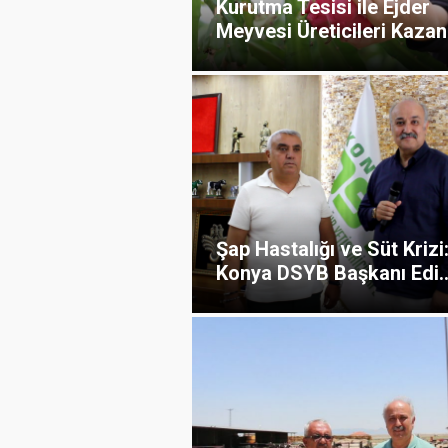
Kurutma Tesisi ile Ejder
Meyvesi Üreticileri Kazan.
Şap Hastalığı ve Süt Krizi
Konya DSYB Başkanı Edi..