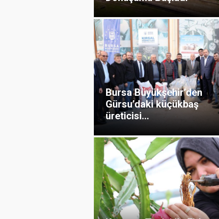
Bursa Büyükşehir’den
Gürsu’daki küçükbaş
üreticisi...