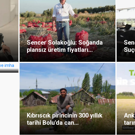
Sencer Solakoğlu: Soğanda
Sen
plansız üretim fiyatları...
Suç
.
Kıbrıscık pirincinin 300 yıllık
Anka
tarihi Bolu'da can...
tarı