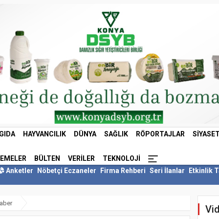
GIDA
HAYVANCILIK
DÜNYA
SAĞLIK
RÖPORTAJLAR
SIYASE
LEMELER
BÜLTEN
VERILER
TEKNOLOJI
Anketler
Nöbetçi Eczaneler
Firma Rehberi
Seri İlanlar
Etkinlik 
aber
Vid