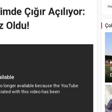
Ha
imde Çığır Açılıyor:
 Oldu!
Ço
S