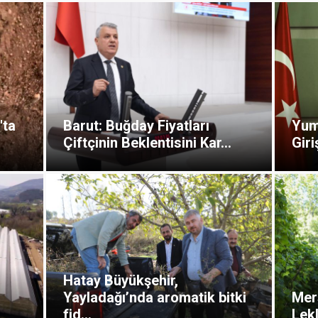
'ta
Barut: Buğday Fiyatları
Yuma
Çiftçinin Beklentisini Kar...
Giri
Hatay Büyükşehir,
Yayladağı’nda aromatik bitki
Mer
fid...
Lekl