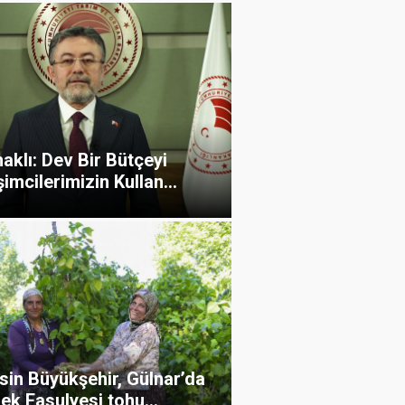
klı: Dev Bir Bütçeyi
şimcilerimizin Kullan...
sin Büyükşehir, Gülnar’da
ek Fasulyesi tohu...