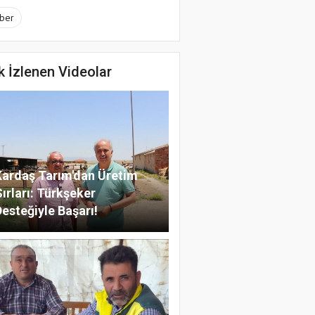
ber
k İzlenen Videolar
Kardaş Tarım'dan Üretim
ırları: Türkşeker
Desteğiyle Başarı!