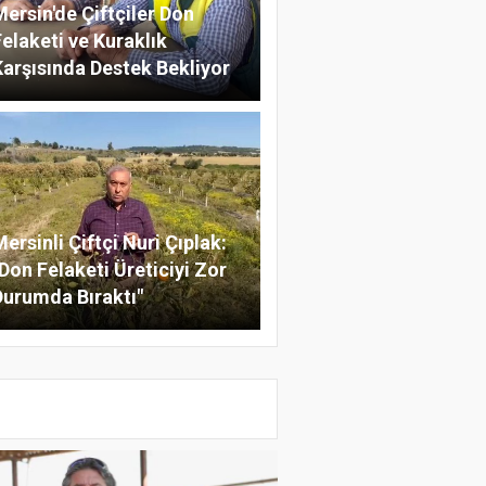
Mersin'de Çiftçiler Don
Felaketi ve Kuraklık
Karşısında Destek Bekliyor
ersinli Çiftçi Nuri Çıplak:
"Don Felaketi Üreticiyi Zor
Durumda Bıraktı"