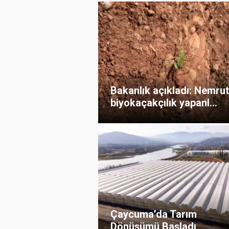
Bakanlık açıkladı: Nemrut
biyokaçakçılık yapanl...
Çaycuma’da Tarım
Dönüşümü Başladı