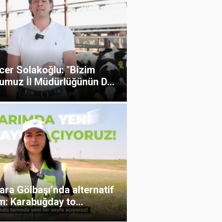
cer Solakoğlu: "Bizim
umuz İl Müdürlüğünün D...
ra Gölbaşı’nda alternatif
m: Karabuğday to...