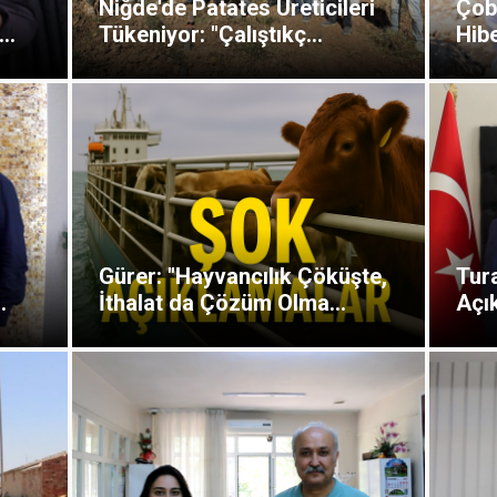
Niğde'de Patates Üreticileri
Çob
..
Tükeniyor: "Çalıştıkç...
Hibe
:
Gürer: "Hayvancılık Çöküşte,
Tura
.
İthalat da Çözüm Olma...
Açık