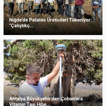
Niğde'de Patates Üreticileri Tükeniyor:
"Çalıştıkç...
Antalya Büyükşehir'den Çobanlara
Vitamin Taşı Hibe...