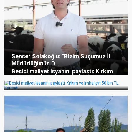
Sencer Solakoğlu: "Bizim Suçumuz İl
Müdürlüğünün D...
Besici maliyet isyanını paylaştı: Kırkım
ve imha i...