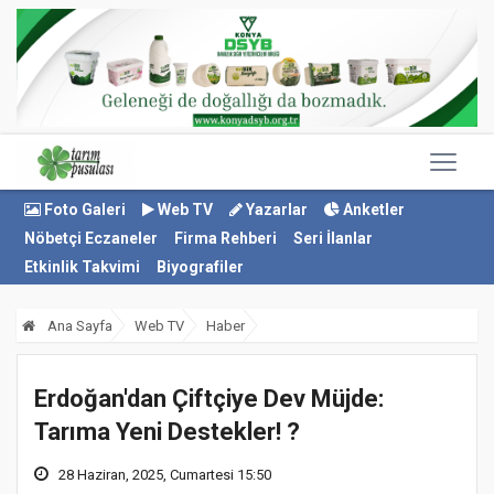
Foto Galeri
Web TV
Yazarlar
Anketler
Nöbetçi Eczaneler
Firma Rehberi
Seri İlanlar
Etkinlik Takvimi
Biyografiler
Ana Sayfa
Web TV
Haber
Erdoğan'dan Çiftçiye Dev Müjde:
Tarıma Yeni Destekler! ?
28 Haziran, 2025, Cumartesi 15:50