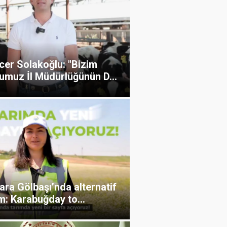
cer Solakoğlu: "Bizim
umuz İl Müdürlüğünün D...
ra Gölbaşı’nda alternatif
m: Karabuğday to...