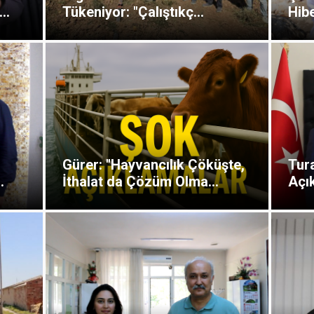
..
Tükeniyor: "Çalıştıkç...
Hibe
:
Gürer: "Hayvancılık Çöküşte,
Tura
.
İthalat da Çözüm Olma...
Açık