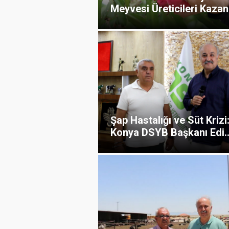
Meyvesi Üreticileri Kazan.
Şap Hastalığı ve Süt Krizi
Konya DSYB Başkanı Edi..