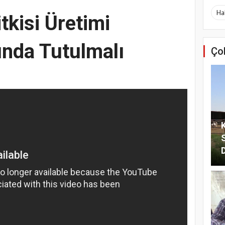
Ha
tkisi Üretimi
ında Tutulmalı
Ço
S