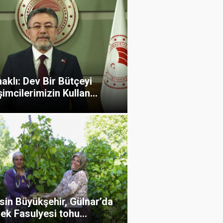
klı: Dev Bir Bütçeyi
şimcilerimizin Kullan...
sin Büyükşehir, Gülnar’da
ek Fasulyesi tohu...