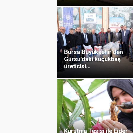
Bursa Büyükşehir’den
Gürsu’daki küçükbaş
üreticisi...
Kurutma Tesisi ile Ejder