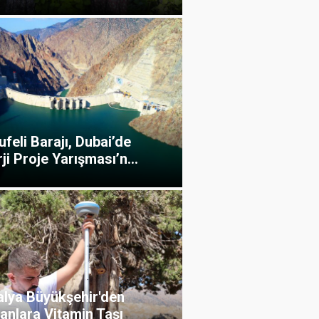
feli Barajı, Dubai’de
ji Proje Yarışması’n...
alya Büyükşehir'den
anlara Vitamin Taşı