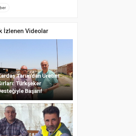
ber
k İzlenen Videolar
Kardaş Tarım'dan Üretim
ırları: Türkşeker
Desteğiyle Başarı!