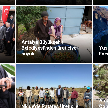
Antalya Büyükşehir
Belediyesi’nden üreticiye
Yusu
büyük...
Ener
Ant
Niğde'de Patates Üreticileri
Çob