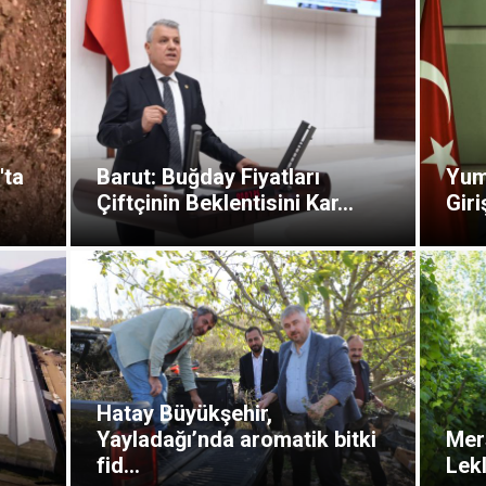
'ta
Barut: Buğday Fiyatları
Yuma
Çiftçinin Beklentisini Kar...
Giri
Hatay Büyükşehir,
Yayladağı’nda aromatik bitki
Mer
fid...
Lekl