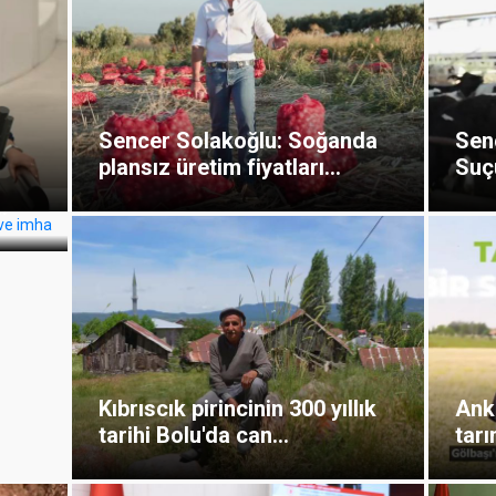
Sencer Solakoğlu: Soğanda
Sen
plansız üretim fiyatları...
Suç
.
Kıbrıscık pirincinin 300 yıllık
Anka
tarihi Bolu'da can...
tarı