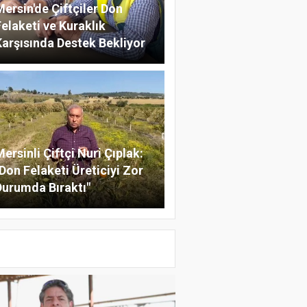
Mersin'de Çiftçiler Don
Felaketi ve Kuraklık
Karşısında Destek Bekliyor
ersinli Çiftçi Nuri Çıplak:
"Don Felaketi Üreticiyi Zor
Durumda Bıraktı"