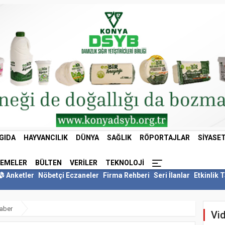
GIDA
HAYVANCILIK
DÜNYA
SAĞLIK
RÖPORTAJLAR
SIYASE
LEMELER
BÜLTEN
VERILER
TEKNOLOJI
Anketler
Nöbetçi Eczaneler
Firma Rehberi
Seri İlanlar
Etkinlik 
aber
Vid