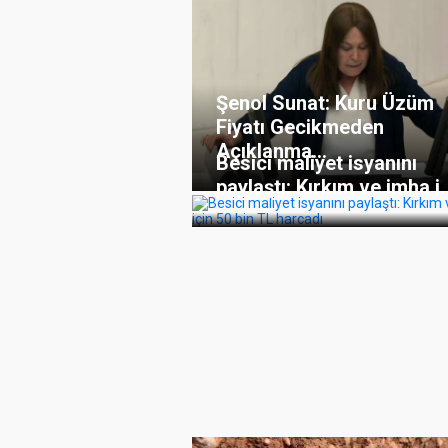
Şenol Sunat: Kuru Üzüm
Fiyatı Gecikmeden
Açıklanma...
Besici maliyet isyanını
paylaştı: Kırkım ve imha i..