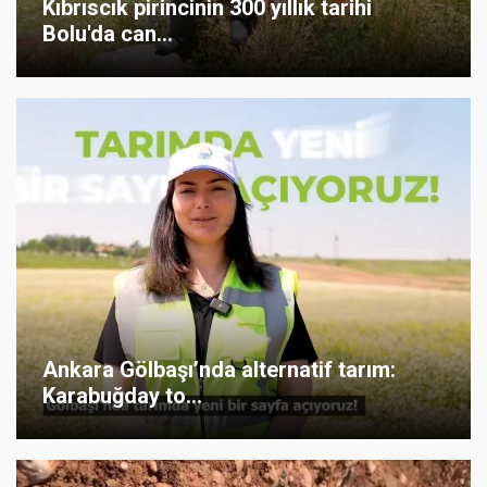
Kıbrıscık pirincinin 300 yıllık tarihi
Bolu'da can...
Ankara Gölbaşı’nda alternatif tarım:
Karabuğday to...