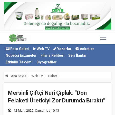
Foto Galeri
Web TV
Yazarlar
Anketler
Nöbetçi Eczaneler
Firma Rehberi
Seri İlanlar
Etkinlik Takvimi
Biyografiler
Ana Sayfa
Web TV
Haber
Mersinli Çiftçi Nuri Çıplak: "Don
Felaketi Üreticiyi Zor Durumda Bıraktı"
12 Mart, 2025, Çarşamba 10:43