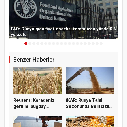
FAO: Dünya gıda fiyat endeksi temmuzda yüzde 0,6
Tra
yükseldi
Bor
Benzer Haberler
Reuters: Karadeniz
İKAR: Rusya Tahıl
gerilimi buğday
Sezonunda Belirsizlik
fiyatların...
ve Ri...