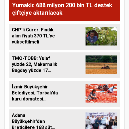
Yumaklı: 688 milyon 200 bin TL destek
çiftçiye aktarılacak
CHP'li Gürer: Fındık
alım fiyatı 370 TL'ye
yükseltilmeli
TMO-TOBB: Yulaf
yüzde 22, Makarnalık
Buğday yüzde 17
Arttı
İzmir Büyükşehir
Belediyesi, Torbalı’da
kuru domatesi
destekliyor
Adana
Büyükşehir'den
üreticilere 168 süt