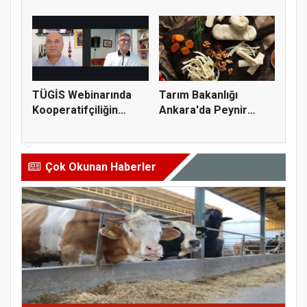
gıda denetimi...
güvenliği için kr...
TÜGİS Webinarında
Tarım Bakanlığı
Kooperatifçiliğin
Ankara'da Peynir
Stratejik...
Markasına Ce...
Çok Okunan Haberler