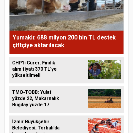
Yumaklı: 688 milyon 200 bin TL destek
çiftçiye aktarılacak
CHP'li Gürer: Fındık
alım fiyatı 370 TL'ye
yükseltilmeli
TMO-TOBB: Yulaf
yüzde 22, Makarnalık
Buğday yüzde 17
Arttı
İzmir Büyükşehir
Belediyesi, Torbalı’da