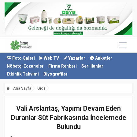
Foto Galeri
Web TV
Yazarlar
Anketler
Nöbetçi Eczaneler
Firma Rehberi
Seri İlanlar
Etkinlik Takvimi
Biyografiler
Ana Sayfa
Gıda
Vali Arslantaş, Yapımı Devam Eden
Duranlar Süt Fabrikasında İncelemede
Bulundu