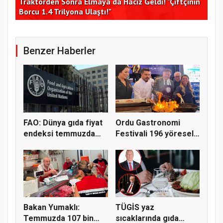
0,6
Traktörden Sonra Elmaya da Haciz Geldi! "Çiftçinin
Gür
Borcu 1.4 Trilyona Ulaştı!"
mil
Benzer Haberler
FAO: Dünya gıda fiyat
Ordu Gastronomi
endeksi temmuzda
Festivali 196 yöresel
yüzde...
lezzeti...
Bakan Yumaklı:
TÜGİS yaz
Temmuzda 107 bin
sıcaklarında gıda