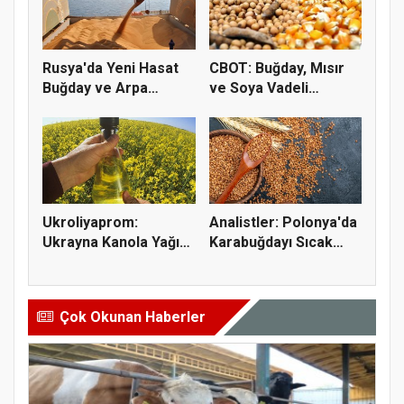
Rusya'da Yeni Hasat
CBOT: Buğday, Mısır
Buğday ve Arpa
ve Soya Vadeli
Fiyatların...
İşlemleri...
Ukroliyaprom:
Analistler: Polonya'da
Ukrayna Kanola Yağı
Karabuğdayı Sıcak
İhracatı 2,...
Hava...
Çok Okunan Haberler