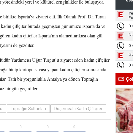
yöresindeki yerel ve kültürel zenginlikler ile buluşuyor.
 birlikte Isparta’yı ziyaret etti. İlk Olarak Prof. Dr. Turan
kadın çiftçiler burada geçmişten günümüze Isparta’da ve
gören kadın çiftçiler Isparta’nın alametifarikası olan gül
lyesini de gezdiler.
dür Yardımcısı Uğur Turgut’u ziyaret eden kadın çiftçiler
ğa binip kartopu savaşı yapan kadın çiftçiler sonrasında
ılar. Tatlı bir yorgunlukla Antalya’ya dönen Toprağın
Ço
z bir gün geçirdiler.
ğü
Toprağın Sultanları
Döşemealtı Kadın Çiftçiler
0
0
0