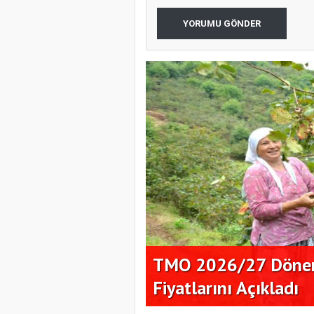
YORUMU GÖNDER
ık Alım
Çekirdeksiz Karpuz P