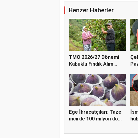
Benzer Haberler
TMO 2026/27 Dönemi
Çek
Kabuklu Fındık Alım
Paz
Fiyatl...
Doğ
Ege İhracatçıları: Taze
İsm
incirde 100 milyon do...
hub
öne