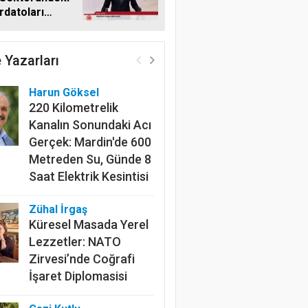
datoları
me Taşıdı
 Yazarları
Harun Göksel
220 Kilometrelik
Kanalın Sonundaki Acı
Gerçek: Mardin'de 600
Metreden Su, Günde 8
Saat Elektrik Kesintisi
Zühal İrgaş
Küresel Masada Yerel
Lezzetler: NATO
 Kaya TBMM'de Tarım Sektöründeki
Zirvesi’nde Coğrafi
İşaret Diplomasisi
rdatoları Gündeme Taşıdı