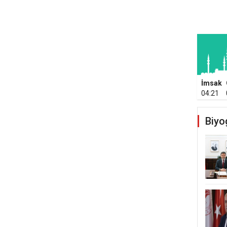
İmsak
04:21
Biyo