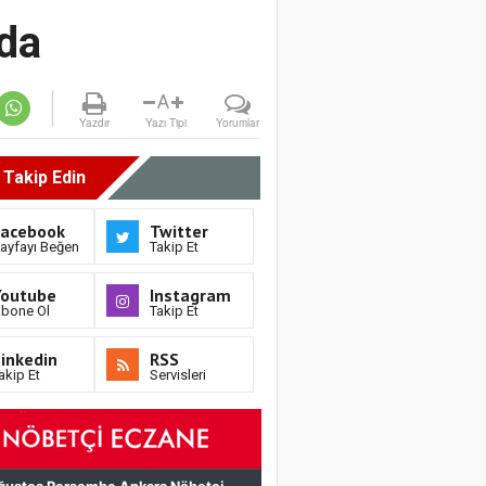
’da
A
Yazdır
Yazı Tipi
Yorumlar
i Takip Edin
Facebook
Twitter
ayfayı Beğen
Takip Et
Youtube
Instagram
bone Ol
Takip Et
inkedin
RSS
akip Et
Servisleri