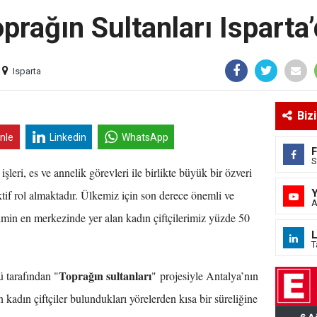
prağın Sultanları Isparta
Isparta
Biz
inle
Linkedin
WhatsApp
S
şleri, es ve annelik görevleri ile birlikte büyük bir özveri
ktif rol almaktadır. Ülkemiz için son derece önemli ve
A
etimin en merkezinde yer alan kadın çiftçilerimiz yüzde 50
L
T
Toprağın sultanları
 tarafından "
" projesiyle Antalya’nın
 kadın çiftçiler bulundukları yörelerden kısa bir süreliğine