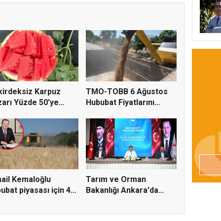
irdeksiz Karpuz
TMO-TOBB 6 Ağustos
arı Yüzde 50’ye
Hububat Fiyatlarını
ru K...
Açıkla...
ail Kemaloğlu
Tarım ve Orman
ubat piyasası için 4
Bakanlığı Ankara'da
r...
tarım sigo...