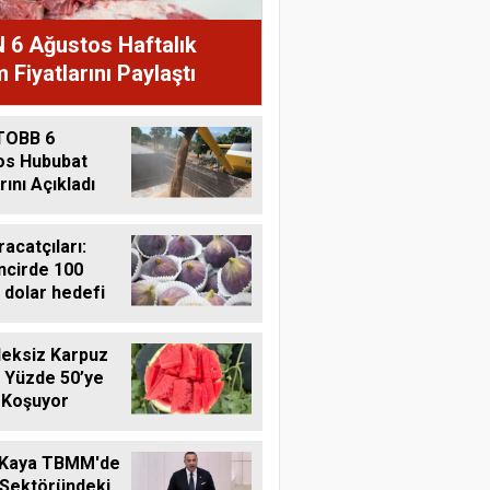
 6 Ağustos Haftalık
 Fiyatlarını Paylaştı
TOBB 6
os Hububat
rını Açıkladı
racatçıları:
ncirde 100
 dolar hedefi
eksiz Karpuz
 Yüzde 50’ye
 Koşuyor
 Kaya TBMM'de
 Sektöründeki