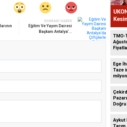
UKON
Kesim
SONRAKI HABER
larının
Eğitim Ve Yayım Dairesi
Başkanı Antalya’...
TMO-
Ağust
Fiyatla
Ege İh
Taze i
milyon
Çekird
Pazarı
Doğru
Aykut
Tarım