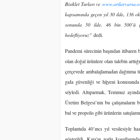
Bisiklet Turları ve
www.arilarvarsa.o
kapsamında geçen yıl 30 ilde, 136 ok
sonunda 50 ilde, 46 bin 500’ü 
hedefliyoruz”
dedi.
Pandemi sürecinin başından itibaren ba
olan doğal ürünlere olan talebin artt
çerçevede ambalajlamadan dağıtıma t
gıda güvenliği ve hijyeni konusunda a
söyledi. Altıparmak, Temmuz ayında 
Üretim Belgesi’nin bu çalışmaların bi
bal ve propolis gibi ürünlerin satışlarını
Toplantıda 40’ıncı yıl vesilesiyle h
gösterildi. Kars'ın zorlu koşulların