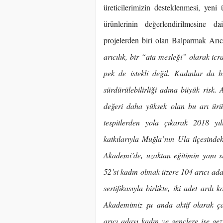
üreticilerimizin desteklenmesi, yeni 
ürünlerinin değerlendirilmesine da
projelerden biri olan Balparmak Arıcı
arıcılık, bir “ata mesleği” olarak ic
pek de istekli değil. Kadınlar da 
sürdürülebilirliği adına büyük risk. 
değeri daha yüksek olan bu arı ürün
tespitlerden yola çıkarak 2018 
katkılarıyla Muğla’nın Ula ilçesind
Akademi’de, uzaktan eğitimin yanı s
52’si kadın olmak üzere 104 arıcı ad
sertifikasıyla birlikte, iki adet arıl
Akademimiz şu anda aktif olarak ç
arıcı adayı kadın ve gençlere ise gez