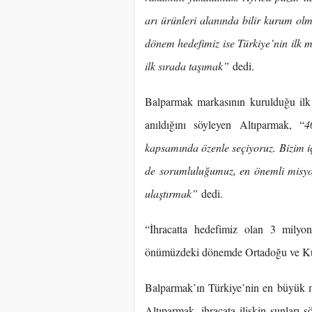
arı ürünleri alanında bilir kurum ol
dönem hedefimiz ise Türkiye’nin ilk 
ilk sırada taşımak”
dedi.
Balparmak markasının kurulduğu ilk
anıldığını söyleyen Altıparmak, “
4
kapsamında özenle seçiyoruz. Bizim i
de sorumluluğumuz, en önemli misyon
ulaştırmak”
dedi.
“İhracatta hedefimiz olan 3 milyon
önümüzdeki dönemde Ortadoğu ve Kuz
Balparmak’ın Türkiye’nin en büyük ma
Altıparmak, ihracata ilişkin şunları s