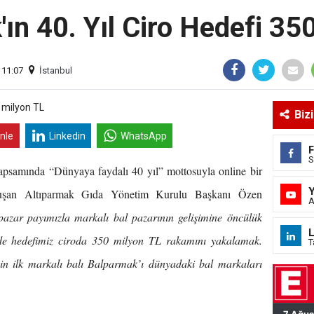
ın 40. Yıl Ciro Hedefi 35
 11:07
İstanbul
Biz
inle
Linkedin
WhatsApp
S
psamında “Dünyaya faydalı 40 yıl” mottosuyla online bir
onuşan Altıparmak Gıda Yönetim Kurulu Başkanı Özen
A
azar payımızla markalı bal pazarının gelişimine öncülük
L
0’de hedefimiz ciroda 350 milyon TL rakamını yakalamak.
T
in ilk markalı balı Balparmak’ı dünyadaki bal markaları