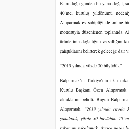
Kurulduğu günden bu yana doğal, sağlı
40’ıncı kuruluş yıldönümü nede
Altıparmak ev sahipliğinde online bi
mottosuyla düzenlenen toplantıda Al
ürünlerinin doğallığını ve saflığını
çalıştıklarını belirterek geleceğe dair v
“2019 yılında yüzde 30 büyüdük”
Balparmak’ın Türkiye’nin ilk marka
Kurulu Başkanı Özen Altıparmak, 
olduklarını belirtti. Bugün Balparm
Altıparmak,
“2019 yılında ciroda 3
yakaladık, yüzde 30 büyüdük. 40’ın
rakamını yakalamak. Ayrıca pazar li