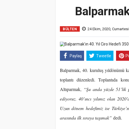
Balparmak'
24 Ekim, 2020, Cumartesi
BÜLTEN
Paylaş
Tweetle
P
Balparmak, 40. kuruluş yıldönümü ka
toplantı düzenledi. Toplantıda k
Altıparmak,
“Şu anda yüzde 51’lik p
ediyoruz. 40’ıncı yılımız olan 202
Uzun dönem hedefimiz ise Türkiye’n
arasında ilk sıraya taşıma
k”
dedi.