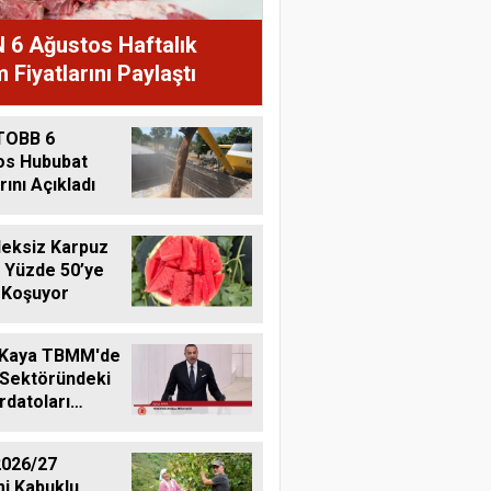
 6 Ağustos Haftalık
 Fiyatlarını Paylaştı
TOBB 6
os Hububat
rını Açıkladı
eksiz Karpuz
 Yüzde 50’ye
 Koşuyor
 Kaya TBMM'de
 Sektöründeki
datoları
me Taşıdı
026/27
i Kabuklu