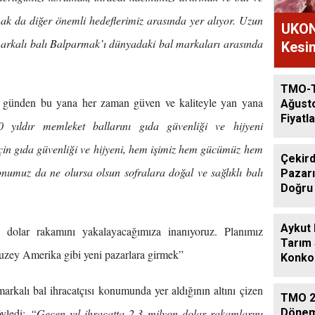
mak da diğer önemli hedeflerimiz arasında yer alıyor. Uzun
UKON
markalı balı Balparmak’ı dünyadaki bal markaları arasında
Kesim
TMO-
 günden bu yana her zaman güven ve kaliteyle yan yana
Ağust
Fiyatla
0 yıldır memleket ballarını gıda güvenliği ve hijyeni
çin gıda güvenliği ve hijyeni, hem işimiz hem gücümüz hem
Çekird
umuz da ne olursa olsun sofralara doğal ve sağlıklı balı
Pazarı
Doğru
Aykut
 dolar rakamını yakalayacağımıza inanıyoruz. Planımız
Tarım
ey Amerika gibi yeni pazarlara girmek”
Konkor
Günde
rkalı bal ihracatçısı konumunda yer aldığının altını çizen
TMO 2
Dönem
öyledi:
“Geçen yıl ihracatta 2.3 milyon dolar rakamlarını