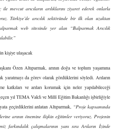
ile mevcut arıcıların arılıklarını ziyaret ederek onlarla
yoruz. Türkiye’de arıcılık sektöründe bir ilk olan uzaktan
 Balparmak web sitesinde yer alan “Balparmak Arıcılık
labilir.”
in kişiye ulaşacak
şkanı Özen Altıparmak, arının doğa ve toplum yaşamına
ık yaratmayı da görev olarak gördüklerini söyledi. Arıların
e katkıları ve arıları korumak için neler yapılabileceği
eçen yıl TEMA Vakfı ve Millî Eğitim Bakanlığı işbirliğiyle
ayata geçirdiklerini anlatan Altıparmak,
“Proje kapsamında
ilerine arının önemine ilişkin eğitimler veriyoruz. Projenin
imiz farkındalık çalışmalarının yanı sıra Arıların İzinde