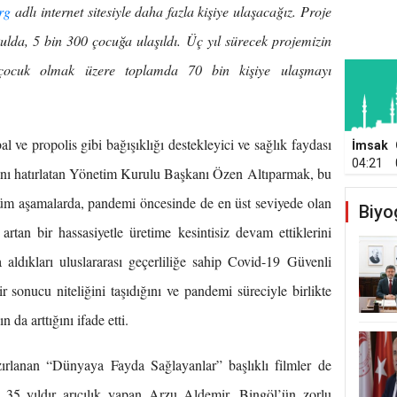
rg
adlı internet sitesiyle daha fazla kişiye ulaşacağız. Proje
ulda, 5 bin 300 çocuğa ulaşıldı. Üç yıl sürecek projemizin
çocuk olmak üzere toplamda 70 bin kişiye ulaşmayı
l ve propolis gibi bağışıklığı destekleyici ve sağlık faydası
İmsak
04:21
ığını hatırlatan Yönetim Kurulu Başkanı Özen Altıparmak, bu
üm aşamalarda, pandemi öncesinde de en üst seviyede olan
Biyo
rtan bir hassasiyetle üretime kesintisiz devam ettiklerini
aldıkları uluslararası geçerliliğe sahip Covid-19 Güvenli
r sonucu niteliğini taşıdığını ve pandemi süreciyle birlikte
n da arttığını ifade etti.
azırlanan “Dünyaya Fayda Sağlayanlar” başlıklı filmler de
da 35 yıldır arıcılık yapan Arzu Aldemir, Bingöl’ün zorlu