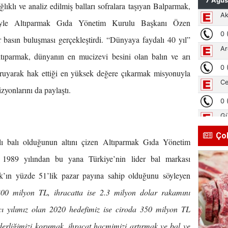
klı ve analiz edilmiş balları sofralara taşıyan Balparmak,
niyle Altıparmak Gıda Yönetim Kurulu Başkanı Özen
r basın buluşması gerçekleştirdi. “Dünyaya faydalı 40 yıl”
tıparmak, dünyanın en mucizevi besini olan balın ve arı
 koruyarak hak ettiği en yüksek değere çıkarmak misyonuyla
izyonlarını da paylaştı.
Ço
lı balı olduğunun altını çizen Altıparmak Gıda Yönetim
1989 yılından bu yana Türkiye’nin lider bal markası
ak’ın yüzde 51’lik pazar payına sahip olduğunu söyleyen
00 milyon TL, ihracatta ise 2.3 milyon dolar rakamını
cı yılımız olan 2020 hedefimiz ise ciroda 350 milyon TL
derliğimizi korumak, ihracat hacmimizi artırmak ve bal ve