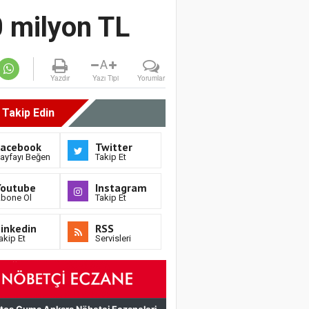
0 milyon TL
A
Yazdır
Yazı Tipi
Yorumlar
i Takip Edin
Facebook
Twitter
ayfayı Beğen
Takip Et
Youtube
Instagram
bone Ol
Takip Et
inkedin
RSS
akip Et
Servisleri