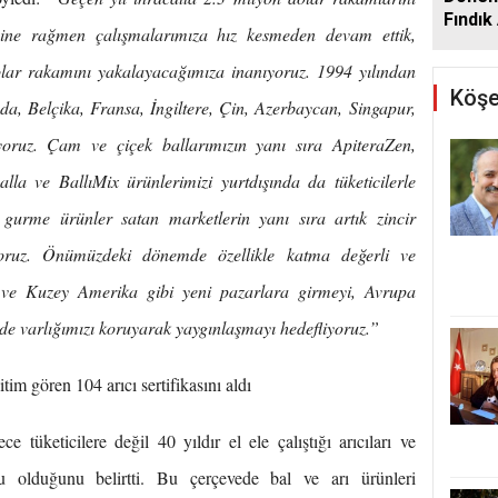
Fındık 
cine rağmen çalışmalarımıza hız kesmeden devam ettik,
Açıkla
olar rakamını yakalayacağımıza inanıyoruz. 1994 yılından
Köşe
a, Belçika, Fransa, İngiltere, Çin, Azerbaycan, Singapur,
yoruz. Çam ve çiçek ballarımızın yanı sıra ApiteraZen,
la ve BallıMix ürünlerimizi yurtdışında da tüketicilerle
 gurme ürünler satan marketlerin yanı sıra artık zincir
yoruz. Önümüzdeki dönemde özellikle katma değerli ve
 ve Kuzey Amerika gibi yeni pazarlara girmeyi, Avrupa
nde varlığımızı koruyarak yaygınlaşmayı hedefliyoruz.”
m gören 104 arıcı sertifikasını aldı
tüketicilere değil 40 yıldır el ele çalıştığı arıcıları ve
u olduğunu belirtti. Bu çerçevede bal ve arı ürünleri