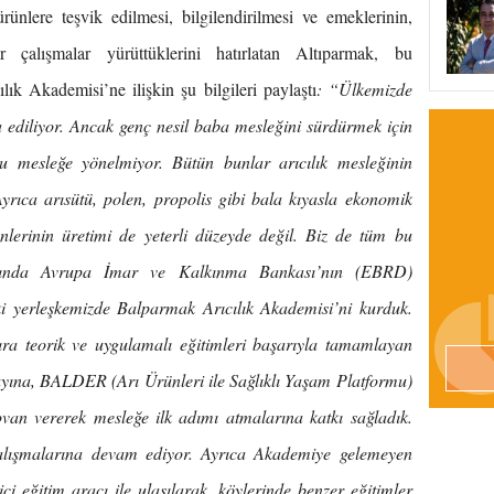
ürünlere teşvik edilmesi, bilgilendirilmesi ve emeklerinin,
ir çalışmalar yürüttüklerini hatırlatan Altıparmak, bu
lık Akademisi’ne ilişkin şu bilgileri paylaştı
: “Ülkemizde
ra ediliyor. Ancak genç nesil baba mesleğini sürdürmek için
bu mesleğe yönelmiyor. Bütün bunlar arıcılık mesleğinin
Ayrıca arısütü, polen, propolis gibi bala kıyasla ekonomik
lerinin üretimi de yeterli düzeyde değil. Biz de tüm bu
yılında Avrupa İmar ve Kalkınma Bankası’nın (EBRD)
eki yerleşkemizde Balparmak Arıcılık Akademisi’ni kurduk.
ıra teorik ve uygulamalı eğitimleri başarıyla tamamlayan
ayına, BALDER (Arı Ürünleri ile Sağlıklı Yaşam Platformu)
ı kovan vererek mesleğe ilk adımı atmalarına katkı sağladık.
alışmalarına devam ediyor. Ayrıca Akademiye gelemeyen
ici eğitim aracı ile ulaşılarak, köylerinde benzer eğitimler