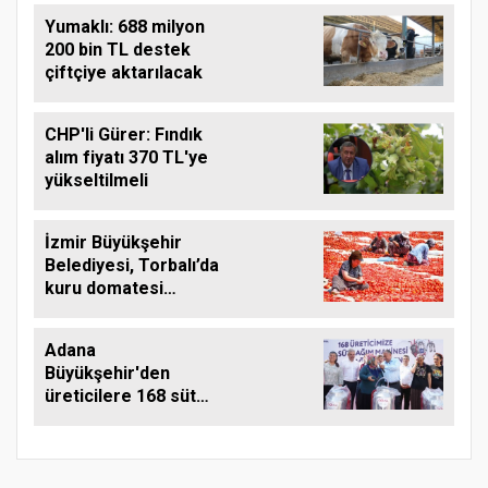
Yumaklı: 688 milyon
200 bin TL destek
çiftçiye aktarılacak
CHP'li Gürer: Fındık
alım fiyatı 370 TL'ye
yükseltilmeli
İzmir Büyükşehir
Belediyesi, Torbalı’da
kuru domatesi
destekliyor
Adana
Büyükşehir'den
üreticilere 168 süt
sağım makinesi