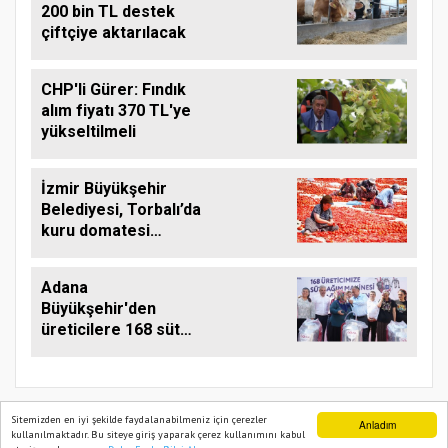
200 bin TL destek
çiftçiye aktarılacak
CHP'li Gürer: Fındık
alım fiyatı 370 TL'ye
yükseltilmeli
İzmir Büyükşehir
Belediyesi, Torbalı’da
kuru domatesi
destekliyor
Adana
Büyükşehir'den
üreticilere 168 süt
sağım makinesi
Sitemizden en iyi şekilde faydalanabilmeniz için çerezler
Anladım
kullanılmaktadır. Bu siteye giriş yaparak çerez kullanımını kabul