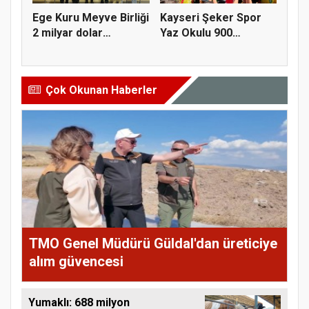
Ege Kuru Meyve Birliği
Kayseri Şeker Spor
2 milyar dolar
Yaz Okulu 900
ihracat...
öğrenciyle t...
Çok Okunan Haberler
TMO Genel Müdürü Güldal'dan üreticiye
alım güvencesi
Yumaklı: 688 milyon