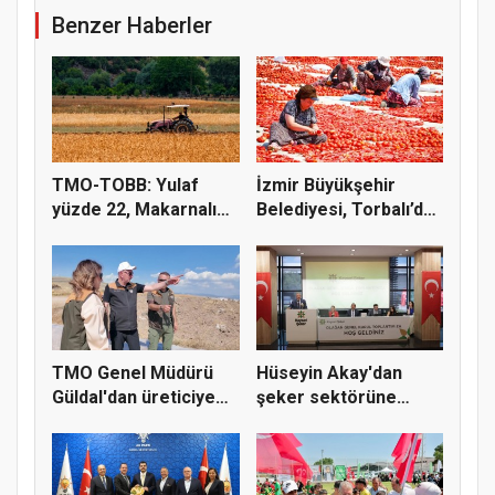
Benzer Haberler
TMO-TOBB: Yulaf
İzmir Büyükşehir
yüzde 22, Makarnalık
Belediyesi, Torbalı’da
Buğday y...
kuru...
TMO Genel Müdürü
Hüseyin Akay'dan
Güldal'dan üreticiye
şeker sektörüne
alım gü...
yapısal çözü...