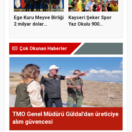
Ege Kuru Meyve Birliği
Kayseri Şeker Spor
2 milyar dolar
Yaz Okulu 900
ihracat...
öğrenciyle t...
Çok Okunan Haberler
TMO Genel Müdürü Güldal'dan üreticiye
alım güvencesi