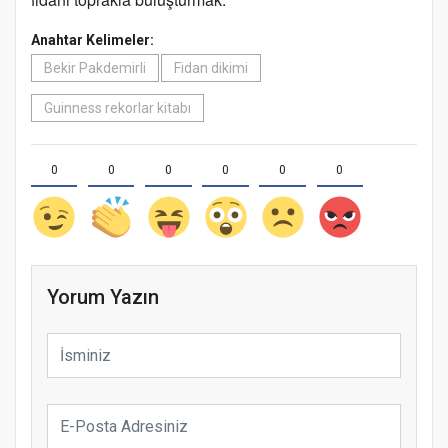
Anahtar Kelimeler:
Bekir Pakdemirli
Fidan dikimi
Guinness rekorlar kitabı
0
0
0
0
0
0
Yorum Yazın