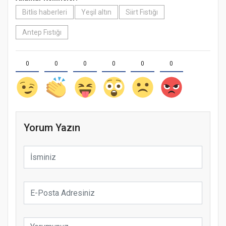
Bitlis haberleri
Yeşil altın
Siirt Fıstığı
Antep Fıstığı
0
0
0
0
0
0
Yorum Yazın