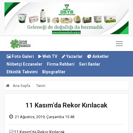
Foto Galeri
Web TV
Yazarlar
Anketler
Nöbetçi Eczaneler
Firma Rehberi
Seri İlanlar
Etkinlik Takvimi
Biyografiler
Ana Sayfa
Tarım
11 Kasım’da Rekor Kırılacak
21 Ağustos, 2019, Çarşamba 15:48