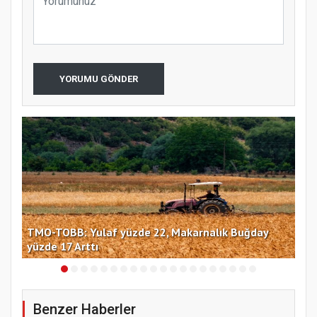
YORUMU GÖNDER
TMO-TOBB: Yulaf yüzde 22, Makarnalık Buğday
İng
yüzde 17 Arttı
miy
Benzer Haberler