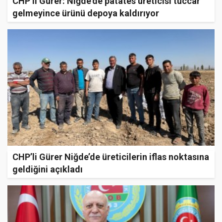
CHP’li Gürer: Niğde’de patates üreticisi tüccar
gelmeyince ürünü depoya kaldırıyor
CHP’li Gürer Niğde’de üreticilerin iflas noktasına
geldiğini açıkladı