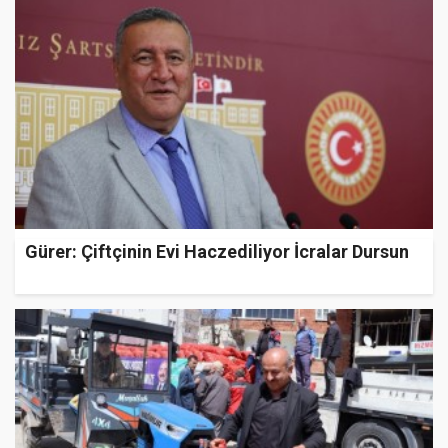
Gürer: Çiftçinin Evi Haczediliyor İcralar Dursun