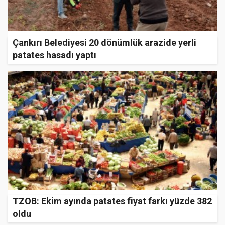
Çankırı Belediyesi 20 dönümlük arazide yerli
patates hasadı yaptı
TZOB: Ekim ayında patates fiyat farkı yüzde 382
oldu