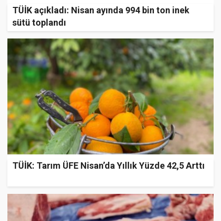
TÜİK açıkladı: Nisan ayında 994 bin ton inek
sütü toplandı
TÜİK: Tarım ÜFE Nisan’da Yıllık Yüzde 42,5 Arttı