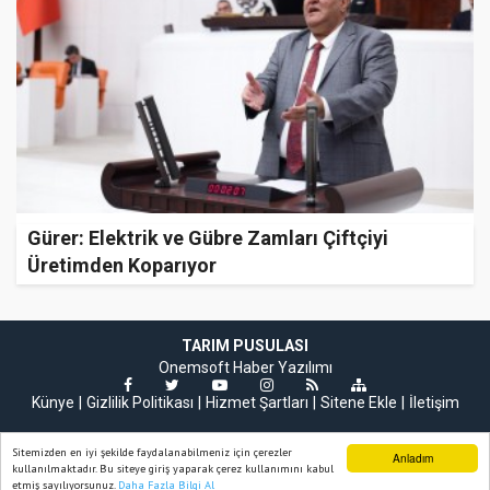
Gürer: Elektrik ve Gübre Zamları Çiftçiyi
Üretimden Koparıyor
TARIM PUSULASI
Onemsoft
Haber Yazılımı
Künye
Gizlilik Politikası
Hizmet Şartları
Sitene Ekle
İletişim
Sitemizden en iyi şekilde faydalanabilmeniz için çerezler
Anladım
kullanılmaktadır. Bu siteye giriş yaparak çerez kullanımını kabul
etmiş sayılıyorsunuz.
Daha Fazla Bilgi Al
Ana Sayfa
Web TV
Foto Galeri
Yazarlar