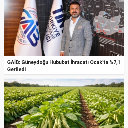
GAİB: Güneydoğu Hububat İhracatı Ocak’ta %7,1
Geriledi