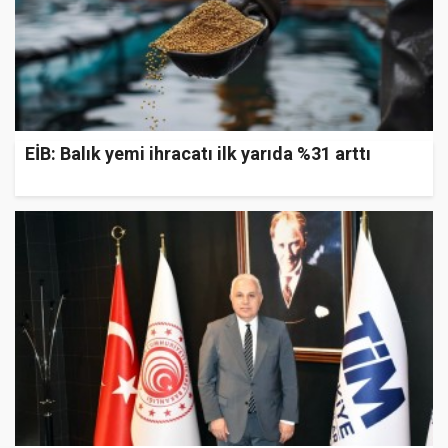
EİB: Balık yemi ihracatı ilk yarıda %31 arttı