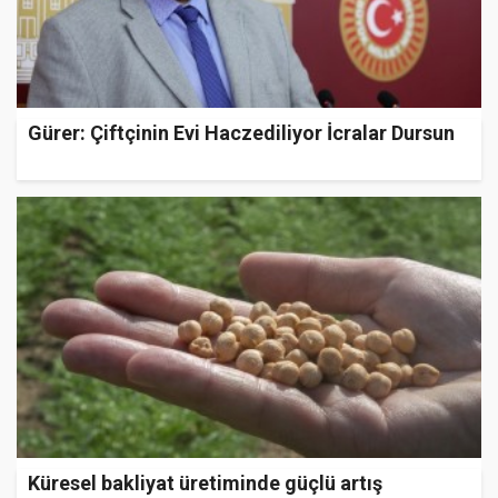
Gürer: Çiftçinin Evi Haczediliyor İcralar Dursun
Küresel bakliyat üretiminde güçlü artış