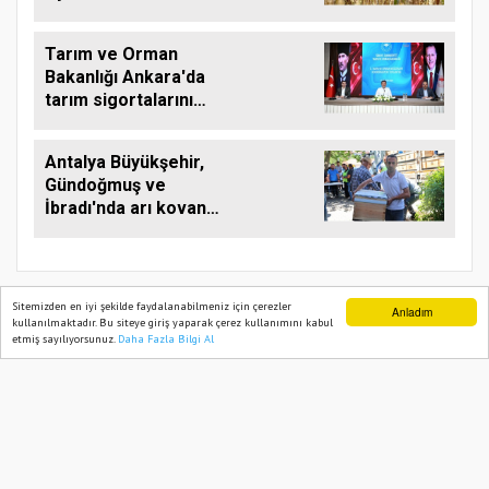
yükseltebilir
Tarım ve Orman
Bakanlığı Ankara'da
tarım sigortalarını
görüştü
Antalya Büyükşehir,
Gündoğmuş ve
İbradı'nda arı kovanı
desteği
Sitemizden en iyi şekilde faydalanabilmeniz için çerezler
Anladım
kullanılmaktadır. Bu siteye giriş yaparak çerez kullanımını kabul
etmiş sayılıyorsunuz.
Daha Fazla Bilgi Al
Ana Sayfa
Web TV
Foto Galeri
Yazarlar
TARIM PUSULASI
Onemsoft
Haber Yazılımı
Künye
Gizlilik Politikası
Hizmet Şartları
Sitene Ekle
İletişim