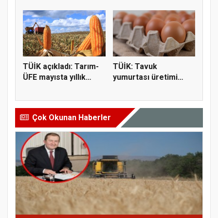
miktarı %2,3...
geriled...
TÜİK açıkladı: Tarım-
TÜİK: Tavuk
ÜFE mayısta yıllık
yumurtası üretimi
%43,0...
yıllık yüzde 18...
Çok Okunan Haberler