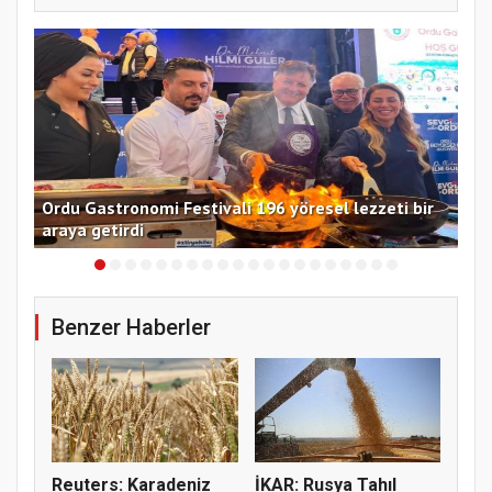
ı
Ordu Gastronomi Festivali 196 yöresel lezzeti bir
Kad
araya getirdi
11
Benzer Haberler
Reuters: Karadeniz
İKAR: Rusya Tahıl