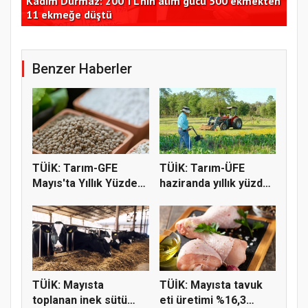
ir
Kadim Durmaz: 200 TL'nin alım gücü 500 ekmekten
Bak
11 ekmeğe düştü
yap
Benzer Haberler
TÜİK: Tarım-GFE
TÜİK: Tarım-ÜFE
Mayıs'ta Yıllık Yüzde
haziranda yıllık yüzde
36,65 A...
9,55 a...
TÜİK: Mayısta
TÜİK: Mayısta tavuk
toplanan inek sütü
eti üretimi %16,3