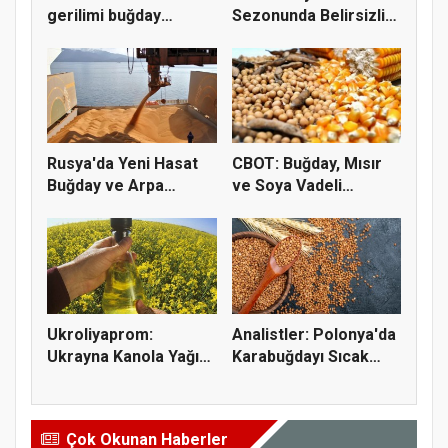
gerilimi buğday
Sezonunda Belirsizlik
fiyatların...
ve Ri...
Rusya'da Yeni Hasat
CBOT: Buğday, Mısır
Buğday ve Arpa
ve Soya Vadeli
Fiyatların...
İşlemleri...
Ukroliyaprom:
Analistler: Polonya'da
Ukrayna Kanola Yağı
Karabuğdayı Sıcak
İhracatı 2,...
Hava...
Çok Okunan Haberler