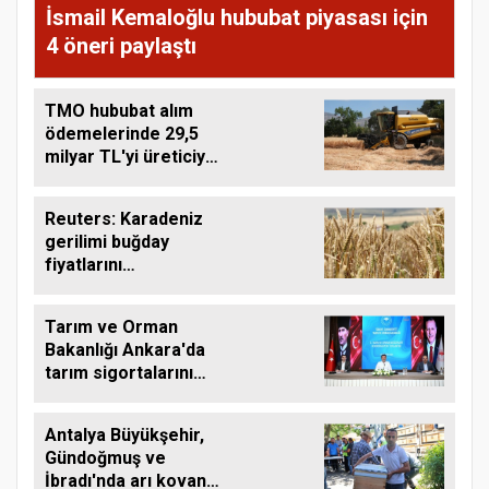
İsmail Kemaloğlu hububat piyasası için
4 öneri paylaştı
TMO hububat alım
ödemelerinde 29,5
milyar TL'yi üreticiye
aktardı
Reuters: Karadeniz
gerilimi buğday
fiyatlarını
yükseltebilir
Tarım ve Orman
Bakanlığı Ankara'da
tarım sigortalarını
görüştü
Antalya Büyükşehir,
Gündoğmuş ve
İbradı'nda arı kovanı