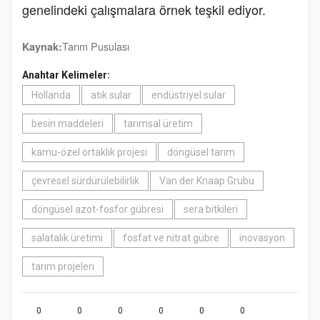
genelindeki çalışmalara örnek teşkil ediyor.
Tarım Pusulası
Kaynak:
Anahtar Kelimeler:
Hollanda
atık sular
endüstriyel sular
besin maddeleri
tarımsal üretim
kamu-özel ortaklık projesi
döngüsel tarım
çevresel sürdürülebilirlik
Van der Knaap Grubu
döngüsel azot-fosfor gübresi
sera bitkileri
salatalık üretimi
fosfat ve nitrat gübre
inovasyon
tarım projeleri
0
0
0
0
0
0