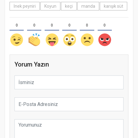
İnek peyniri
Koyun
keçi
manda
karışık süt
0
0
0
0
0
0
Yorum Yazın