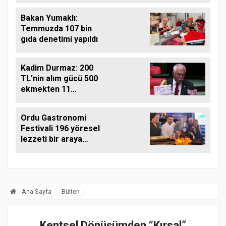
Bakan Yumaklı:
Temmuzda 107 bin
gıda denetimi yapıldı
Kadim Durmaz: 200
TL'nin alım gücü 500
ekmekten 11
ekmeğe düştü
Ordu Gastronomi
Festivali 196 yöresel
lezzeti bir araya
getirdi
Ana Sayfa
Bülten
Kentsel Dönüşümden “Kırsal”