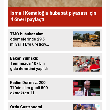
İsmail Kemaloğlu hububat piyasası için
4 öneri paylaştı
TMO hububat alım
ödemelerinde 29,5
milyar TL'yi üreticiye
aktardı
Bakan Yumaklı:
Temmuzda 107 bin
gıda denetimi yapıldı
Kadim Durmaz: 200
TL'nin alım gücü 500
ekmekten 11
ekmeğe düştü
Ordu Gastronomi