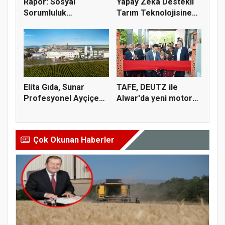
Rapor: Sosyal
Yapay Zeka Destekli
Sorumluluk
Tarım Teknolojisine
Projelerinin Yüzde 6...
Verim...
Elita Gıda, Sunar
TAFE, DEUTZ ile
Profesyonel Ayçiçek
Alwar'da yeni motor
Yağı'nı...
üretim te...
Çok Okunan Haberler