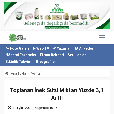
Foto Galeri
Web TV
Yazarlar
Anketler
Nöbetçi Eczaneler
Firma Rehberi
Seri İlanlar
Etkinlik Takvimi
Biyografiler
Ana Sayfa
Veriler
Toplanan İnek Sütü Miktarı Yüzde 3,1
Arttı
10 Eylül, 2020, Perşembe 10:05