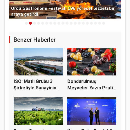
Ordu Gastronomi Festivali 196 yöresel lezzeti bir
Kad
araya getirdi
11
Benzer Haberler
İSO: Matlı Grubu 3
Dondurulmuş
Şirketiyle Sanayinin
Meyveler Yazın Pratik
Devle...
Tüketim Seç...