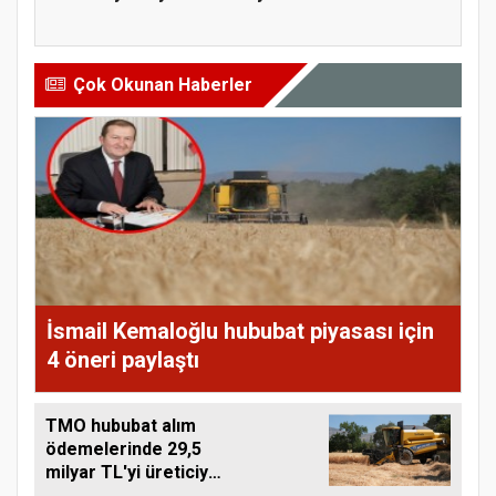
%43,0...
yıllık yüzde 18...
Çok Okunan Haberler
İsmail Kemaloğlu hububat piyasası için
4 öneri paylaştı
TMO hububat alım
ödemelerinde 29,5
milyar TL'yi üreticiye
aktardı