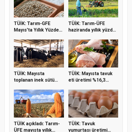
TÜİK: Tarım-GFE
TÜİK: Tarım-ÜFE
Mayıs'ta Yıllık Yüzde
haziranda yıllık yüzde
36,65 A...
9,55 a...
TÜİK: Mayısta
TÜİK: Mayısta tavuk
toplanan inek sütü
eti üretimi %16,3
miktarı %2,3...
geriled...
TÜİK açıkladı: Tarım-
TÜİK: Tavuk
ÜFE mayısta yıllık
yumurtası üretimi