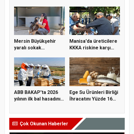
Maliyeti 2...
Üreticiye...
Mersin Büyükşehir
Manisa'da üreticilere
yaralı sokak
KKKA riskine karşı
hayvanlarını y...
para...
ABB BAKAP'ta 2026
Ege Su Ürünleri Birliği
yılının ilk bal hasadını
İhracatını Yüzde 16
ge...
A...
Çok Okunan Haberler