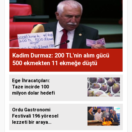
Kadim Durmaz: 200 TL'nin alım gücü
500 ekmekten 11 ekmeğe düştü
Ege İhracatçıları:
Taze incirde 100
milyon dolar hedefi
Ordu Gastronomi
Festivali 196 yöresel
lezzeti bir araya
getirdi