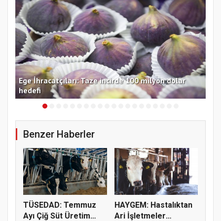
 TL
Ege İhracatçıları: Taze incirde 100 milyon dolar
Ord
hedefi
ara
Benzer Haberler
TÜSEDAD: Temmuz
HAYGEM: Hastalıktan
Ayı Çiğ Süt Üretim
Ari İşletmeler