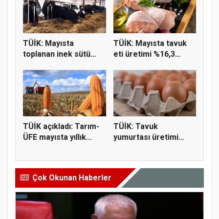
TÜİK: Mayısta
TÜİK: Mayısta tavuk
toplanan inek sütü
eti üretimi %16,3
miktarı %2,3...
geriled...
TÜİK açıkladı: Tarım-
TÜİK: Tavuk
ÜFE mayısta yıllık
yumurtası üretimi
%43,0...
yıllık yüzde 18...
Çok Okunan Haberler