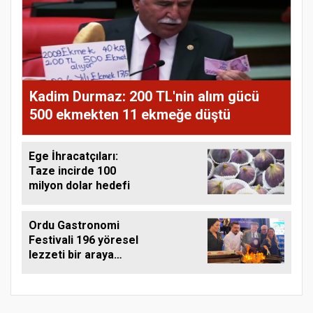
Kadim Durmaz: 200 TL'nin alım gücü
500 ekmekten 11 ekmeğe düştü
Ege İhracatçıları:
Taze incirde 100
milyon dolar hedefi
Ordu Gastronomi
Festivali 196 yöresel
lezzeti bir araya
getirdi