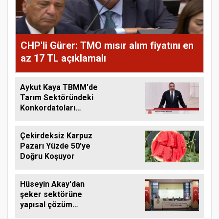
CHP'li Gürer: TMO mısır alım fiyatını en
az 17 TL açıklamalı
Aykut Kaya TBMM'de
Tarım Sektöründeki
Konkordatoları
Gündeme Taşıdı
Çekirdeksiz Karpuz
Pazarı Yüzde 50’ye
Doğru Koşuyor
Hüseyin Akay'dan
şeker sektörüne
yapısal çözüm
çağrısı