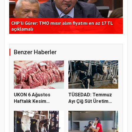
Hüseyin Akay'dan şeker sektörüne yapısal çözüm
Ege
çağrısı
açı
Benzer Haberler
UKON 6 Ağustos
TÜSEDAD: Temmuz
Haftalık Kesim
Ayı Çiğ Süt Üretim
Fiyatlarını Pay...
Maliyeti 2...