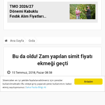
TMO 2026/27
Dönemi Kabuklu
Fındık Alım Fiyatlarını
Açıkladı
Ana Sayfa
Gıda
Bu da oldu! Zam yapılan simit fiyatı
ekmeği geçti
15 Temmuz, 2018, Pazar 08:58
Sitemizden en iyi şekilde faydalanabilmeniz için çerezler
Anladım
kullanılmaktadır. Bu siteye giriş yaparak çerez kullanımını kabul
etmiş sayılıyorsunuz.
Daha Fazla Bilgi Al
Ana Sayfa
Web TV
Foto Galeri
Yazarlar
İzmit'te 110 gramı 1.25 TL'ye satılan
simit, son zamla 120 grama çıkarılarak