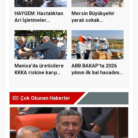
HAYGEM: Hastalıktan
Mersin Büyükşehir
Ari İşletmeler
yaralı sokak
Üreticiye...
hayvanlarını y...
Manisa'da üreticilere
ABB BAKAP'ta 2026
KKKA riskine karşı
yılının ilk bal hasadını
para...
ge...
Çok Okunan Haberler