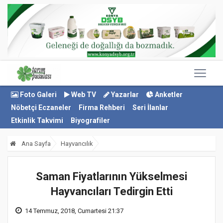
Foto Galeri
Web TV
Yazarlar
Anketler
Nöbetçi Eczaneler
Firma Rehberi
Seri İlanlar
Etkinlik Takvimi
Biyografiler
Ana Sayfa
Hayvancılık
Saman Fiyatlarının Yükselmesi
Hayvancıları Tedirgin Etti
14 Temmuz, 2018, Cumartesi 21:37