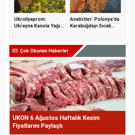
Ukroliyaprom:
Analistler: Polonya'da
Ukrayna Kanola Yağı
Karabuğdayı Sıcak
İhracatı 2,...
Hava...
Çok Okunan Haberler
UKON 6 Ağustos Haftalık Kesim
Fiyatlarını Paylaştı