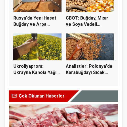
Rusya'da Yeni Hasat
CBOT: Buğday, Mısır
Buğday ve Arpa
ve Soya Vadeli
Fiyatların...
İşlemleri...
Ukroliyaprom:
Analistler: Polonya'da
Ukrayna Kanola Yağı
Karabuğdayı Sıcak
İhracatı 2,...
Hava...
Çok Okunan Haberler