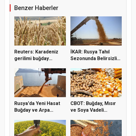
Benzer Haberler
Reuters: Karadeniz
İKAR: Rusya Tahıl
gerilimi buğday
Sezonunda Belirsizlik
fiyatların...
ve Ri...
Rusya'da Yeni Hasat
CBOT: Buğday, Mısır
Buğday ve Arpa
ve Soya Vadeli
Fiyatların...
İşlemleri...