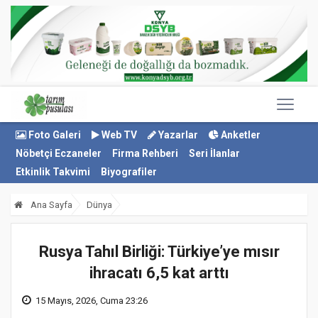
Foto Galeri
Web TV
Yazarlar
Anketler
Nöbetçi Eczaneler
Firma Rehberi
Seri İlanlar
Etkinlik Takvimi
Biyografiler
Ana Sayfa
Dünya
Rusya Tahıl Birliği: Türkiye’ye mısır
ihracatı 6,5 kat arttı
15 Mayıs, 2026, Cuma 23:26