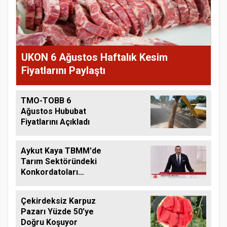
UKON 6 Ağustos Haftalık Kesim
Fiyatlarını Paylaştı
TMO-TOBB 6
Ağustos Hububat
Fiyatlarını Açıkladı
Aykut Kaya TBMM'de
Tarım Sektöründeki
Konkordatoları
Gündeme Taşıdı
Çekirdeksiz Karpuz
Pazarı Yüzde 50’ye
Doğru Koşuyor