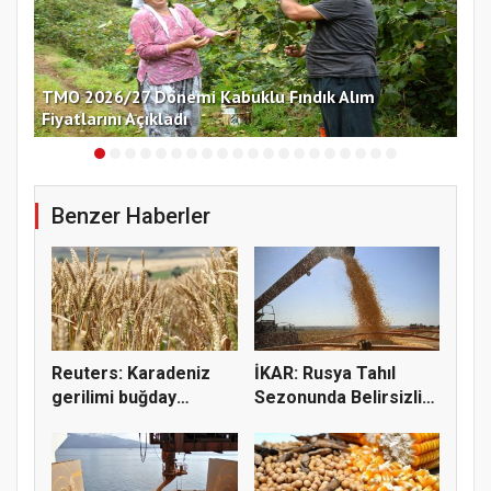
nü
TMO 2026/27 Dönemi Kabuklu Fındık Alım
Çek
Fiyatlarını Açıkladı
Ko
Benzer Haberler
Reuters: Karadeniz
İKAR: Rusya Tahıl
gerilimi buğday
Sezonunda Belirsizlik
fiyatların...
ve Ri...