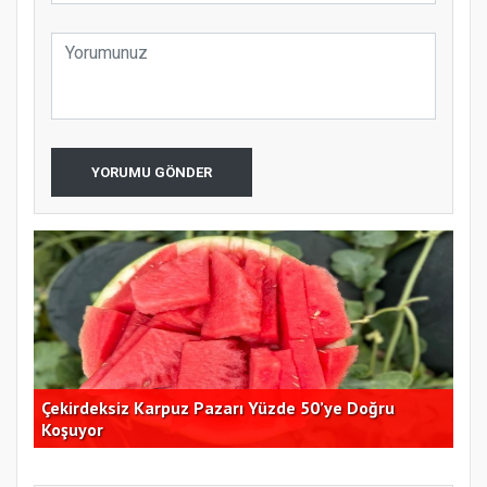
YORUMU GÖNDER
Çekirdeksiz Karpuz Pazarı Yüzde 50’ye Doğru
Ay
Koşuyor
Kon