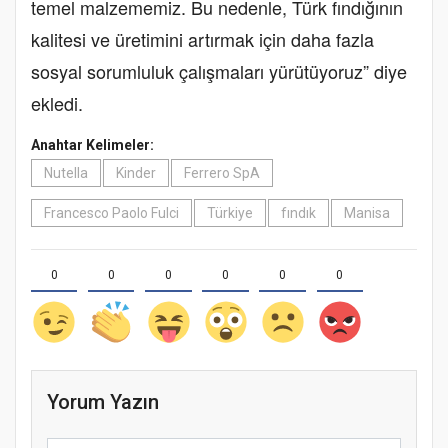
temel malzememiz. Bu nedenle, Türk fındığının
kalitesi ve üretimini artırmak için daha fazla
sosyal sorumluluk çalışmaları yürütüyoruz” diye
ekledi.
Anahtar Kelimeler:
Nutella
Kinder
Ferrero SpA
Francesco Paolo Fulci
Türkiye
fındık
Manisa
0
0
0
0
0
0
Yorum Yazın