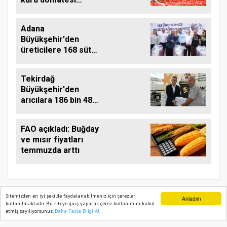
destekliyor
Adana
Büyükşehir'den
üreticilere 168 süt
sağım makinesi
Tekirdağ
Büyükşehir'den
arıcılara 186 bin 480
kilo destek
FAO açıkladı: Buğday
ve mısır fiyatları
temmuzda arttı
Sitemizden en iyi şekilde faydalanabilmeniz için çerezler
Anladım
kullanılmaktadır. Bu siteye giriş yaparak çerez kullanımını kabul
etmiş sayılıyorsunuz.
Daha Fazla Bilgi Al
Ana Sayfa
Web TV
Foto Galeri
Yazarlar
TARIM PUSULASI