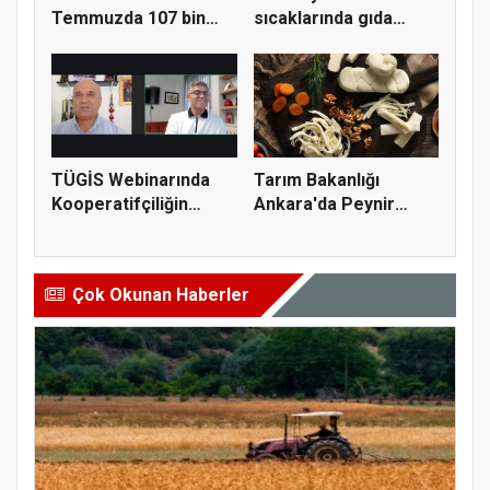
Temmuzda 107 bin
sıcaklarında gıda
gıda denetimi...
güvenliği için kr...
TÜGİS Webinarında
Tarım Bakanlığı
Kooperatifçiliğin
Ankara'da Peynir
Stratejik...
Markasına Ce...
Çok Okunan Haberler