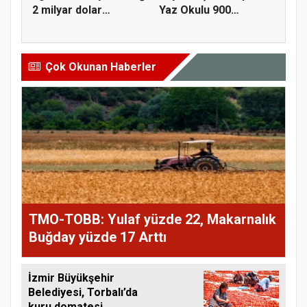
2 milyar dolar
Yaz Okulu 900
ihracat...
öğrenciyle t...
Çok Okunan Haberler
TMO-TOBB: Yulaf yüzde 22, Makarnalık
Buğday yüzde 17 Arttı
İzmir Büyükşehir
Belediyesi, Torbalı’da
kuru domatesi