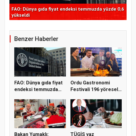
FAO: Dünya gıda fiyat endeksi temmuzda yüzde 0,6
Tra
dı
yükseldi
Bor
Benzer Haberler
FAO: Dünya gıda fiyat
Ordu Gastronomi
endeksi temmuzda
Festivali 196 yöresel
yüzde...
lezzeti...
Bakan Yumaklı:
TÜGİS yaz