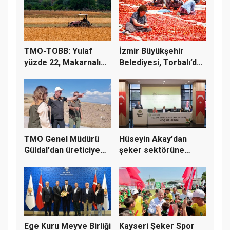
TMO-TOBB: Yulaf
İzmir Büyükşehir
yüzde 22, Makarnalık
Belediyesi, Torbalı’da
Buğday y...
kuru...
TMO Genel Müdürü
Hüseyin Akay'dan
Güldal'dan üreticiye
şeker sektörüne
alım gü...
yapısal çözü...
Ege Kuru Meyve Birliği
Kayseri Şeker Spor