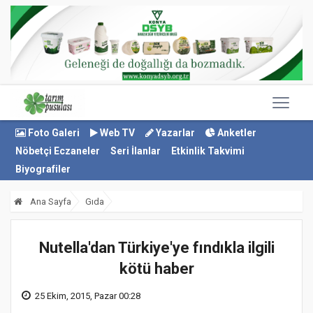
Foto Galeri
Web TV
Yazarlar
Anketler
Nöbetçi Eczaneler
Seri İlanlar
Etkinlik Takvimi
Biyografiler
Ana Sayfa
Gıda
Nutella'dan Türkiye'ye fındıkla ilgili
kötü haber
25 Ekim, 2015, Pazar 00:28