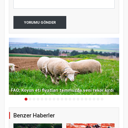
YORUMU GÖNDER
f
FAO
FAO: Koyun eti fiyatları temmuzda yeni rekor kırdı
yük
Benzer Haberler