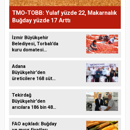
TMO-TOBB: Yulaf yüzde 22, Makarnalık
Buğday yüzde 17 Arttı
İzmir Büyükşehir
Belediyesi, Torbalı’da
kuru domatesi
destekliyor
Adana
Büyükşehir'den
üreticilere 168 süt
sağım makinesi
Tekirdağ
Büyükşehir'den
arıcılara 186 bin 480
kilo destek
FAO açıkladı: Buğday
ve mısır fiyatları