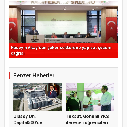
m
Ege Kuru Meyve Birliği 2 milyar dolar ihracat hedefi
Ant
açıkladı
de
Benzer Haberler
Ulusoy Un,
Teksüt, Gönenli YKS
Capital500'de
dereceli öğrencileri