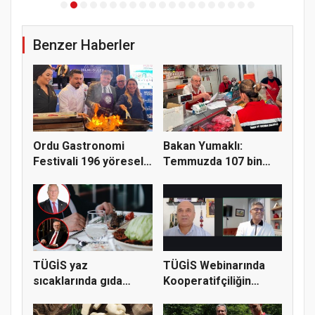
Benzer Haberler
Ordu Gastronomi
Bakan Yumaklı:
Festivali 196 yöresel
Temmuzda 107 bin
lezzeti...
gıda denetimi...
TÜGİS yaz
TÜGİS Webinarında
sıcaklarında gıda
Kooperatifçiliğin
güvenliği için kr...
Stratejik...