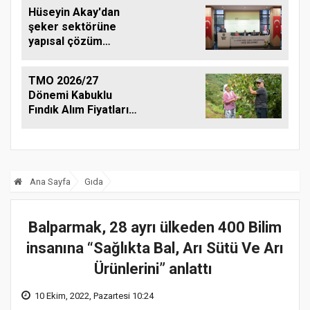
Hüseyin Akay'dan
şeker sektörüne
yapısal çözüm
çağrısı
TMO 2026/27
Dönemi Kabuklu
Fındık Alım Fiyatlarını
Açıkladı
Ana Sayfa
Gıda
Balparmak, 28 ayrı ülkeden 400 Bilim
insanına “Sağlıkta Bal, Arı Sütü Ve Arı
Ürünlerini” anlattı
10 Ekim, 2022, Pazartesi 10:24