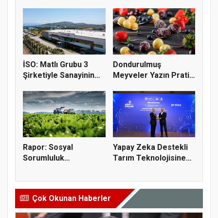
Türkiye'nin 83. şirk...
ödül...
İSO: Matlı Grubu 3
Dondurulmuş
Şirketiyle Sanayinin
Meyveler Yazın Pratik
Devle...
Tüketim Seç...
Rapor: Sosyal
Yapay Zeka Destekli
Sorumluluk
Tarım Teknolojisine
Projelerinin Yüzde 6...
Verim...
Çok Okunan Haberler