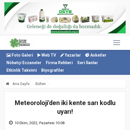
Foto Galeri
Web TV
Yazarlar
Anketler
Nöbetçi Eczaneler
Firma Rehberi
Seri İlanlar
Etkinlik Takvimi
Biyografiler
Ana Sayfa
Bülten
Meteoroloji'den iki kente sarı kodlu
uyarı!
10 Ekim, 2022, Pazartesi 10:08