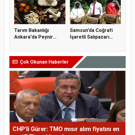
Tarım Bakanlığı
Samsun'da Coğrafi
Ankara'da Peynir
İşaretli Salıpazarı
Markasına Ce...
Kestane...
Çok Okunan Haberler
CHP'li Gürer: TMO mısır alım fiyatını en