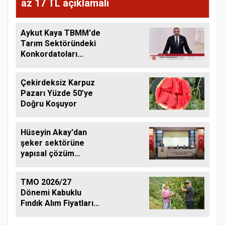
az 17 TL açıklamalı
Aykut Kaya TBMM'de
Tarım Sektöründeki
Konkordatoları
Gündeme Taşıdı
Çekirdeksiz Karpuz
Pazarı Yüzde 50’ye
Doğru Koşuyor
Hüseyin Akay'dan
şeker sektörüne
yapısal çözüm
çağrısı
TMO 2026/27
Dönemi Kabuklu
Fındık Alım Fiyatlarını
Açıkladı