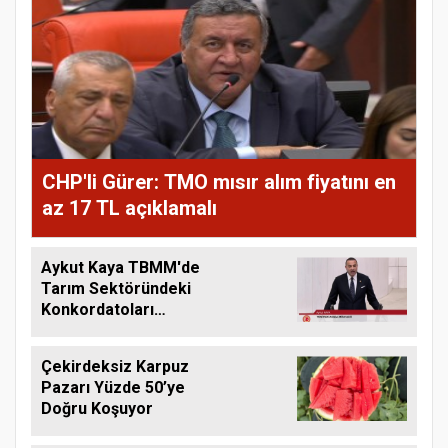
CHP'li Gürer: TMO mısır alım fiyatını en
az 17 TL açıklamalı
Aykut Kaya TBMM'de
Tarım Sektöründeki
Konkordatoları
Gündeme Taşıdı
Çekirdeksiz Karpuz
Pazarı Yüzde 50’ye
Doğru Koşuyor