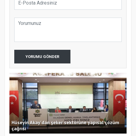
YORUMU GÖNDER
Hüseyin Akay'dan şeker sektörüne yapısal çözüm
Ege
çağrısı
açı